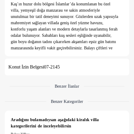
Kaş’ın huzur dolu bölgesi İslamlar’da konumlanan bu özel
villa, yemyeşil doğa manzarası ve sakin atmosferiyle
unutulmaz bir tatil deneyimi sunuyor. Gözlerden uzak yapısıyla
mahremiyet sağlayan villada geniş özel yüzme havuzu,
konforlu yaşam alanları ve modern detaylarla tasarlanmış ferah
odalar bulunuyor. Sabahları kuş sesleri eşliğinde uyanabilir,
gün boyu doğanın tadını çıkarırken akşamları eşsiz gün batımı
manzarasında keyifli vakit geçirebilirsiniz. Balayı çiftleri ve
huzurlu bir tatil arayan misafirler için ideal olan villa, hem
lüksü hem de doğayla iç içe sakinliği bir arada sunuyor.
Konut İzin Belgesi
07-2145
7 Gece altındaki konaklamalarda 3.500 TL temizlik ücreti
alınmaktadır.
Benzer İlanlar
Benzer Kategoriler
Aradığını bulamadıysan aşağıdaki kiralık villa 
kategorilerini de inceleyebilirsin