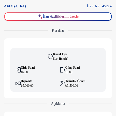
Antalya
,
Kaş
İlan No: 45274
İlan özelliklerini özetle
Kurallar
Kural Tipi
Katı
[
i̇ncele
]
Giriş Saati
Çıkış Saati
16:00
10:00
Depozito
Temizlik Ücreti
₺5.000,00
₺3.500,00
Açıklama