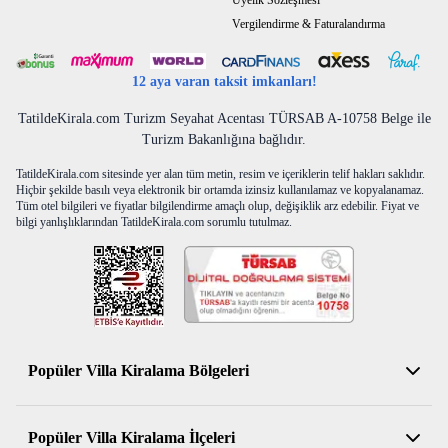
Üyelik Sözleşmesi
Vergilendirme & Faturalandırma
12 aya varan taksit imkanları!
TatildeKirala.com Turizm Seyahat Acentası TÜRSAB A-10758 Belge ile
Turizm Bakanlığına bağlıdır.
TatildeKirala.com sitesinde yer alan tüm metin, resim ve içeriklerin telif hakları saklıdır.
Hiçbir şekilde basılı veya elektronik bir ortamda izinsiz kullanılamaz ve kopyalanamaz.
Tüm otel bilgileri ve fiyatlar bilgilendirme amaçlı olup, değişiklik arz edebilir. Fiyat ve
bilgi yanlışlıklarından TatildeKirala.com sorumlu tutulmaz.
Popüler Villa Kiralama Bölgeleri
Antalya Kiralık Villa
Popüler Villa Kiralama İlçeleri
Muğla Kiralık Villa