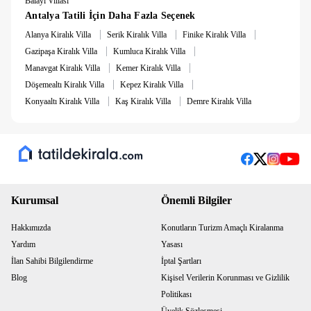
Balayı Villası
Antalya Tatili İçin Daha Fazla Seçenek
|
|
|
Alanya Kiralık Villa
Serik Kiralık Villa
Finike Kiralık Villa
|
|
Gazipaşa Kiralık Villa
Kumluca Kiralık Villa
|
|
Manavgat Kiralık Villa
Kemer Kiralık Villa
|
|
Döşemealtı Kiralık Villa
Kepez Kiralık Villa
|
|
Konyaaltı Kiralık Villa
Kaş Kiralık Villa
Demre Kiralık Villa
Kurumsal
Önemli Bilgiler
Hakkımızda
Konutların Turizm Amaçlı Kiralanma
Yardım
Yasası
İlan Sahibi Bilgilendirme
İptal Şartları
Blog
Kişisel Verilerin Korunması ve Gizlilik
Politikası