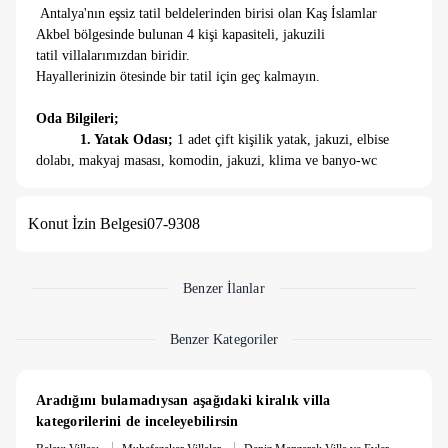
Antalya'nın eşsiz tatil beldelerinden birisi olan Kaş İslamlar
Akbel bölgesinde bulunan 4 kişi kapasiteli, jakuzili
tatil villalarımızdan biridir.
Hayallerinizin ötesinde bir tatil için geç kalmayın.
Oda Bilgileri;
1. Yatak Odası;
1 adet çift kişilik yatak, jakuzi, elbise
dolabı, makyaj masası, komodin, jakuzi, klima ve banyo-wc
bulunmaktadır.
2. Yatak Odası; 2
adet tek kişilik yatak elbise dolabı,
Konut İzin Belgesi
07-9308
makyaj masası, komodin, klima ve banyo-wc bulunmaktadır.
Mutfak ve Salon Bilgileri;
Villamızda tüm ihtiyaçlarınızı karşılayacak mutfak araç
Benzer İlanlar
gereçleri bulunmaktadır. Salonumuzda; TV, oturma grubu,
sehpa vb. eşyalar bulunmaktadır.
Benzer Kategoriler
Havuz Bilgileri;
Villamızın, 4*8 metre ebatlarında 1,50 metre
Aradığını bulamadıysan aşağıdaki kiralık villa 
derinliğinde havuzu bulunmaktadır.
kategorilerini de inceleyebilirsin
|
|