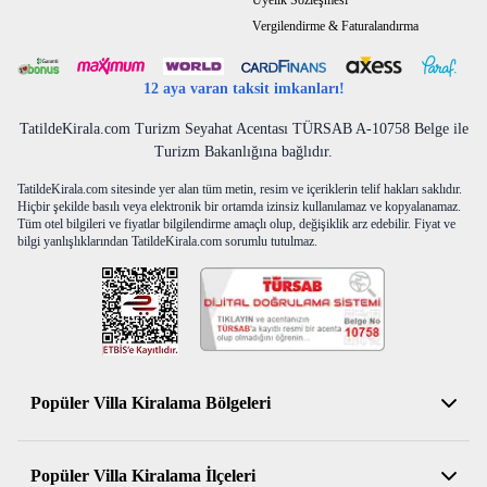
Üyelik Sözleşmesi
Vergilendirme & Faturalandırma
12 aya varan taksit imkanları!
TatildeKirala.com Turizm Seyahat Acentası TÜRSAB A-10758 Belge ile
Turizm Bakanlığına bağlıdır.
TatildeKirala.com sitesinde yer alan tüm metin, resim ve içeriklerin telif hakları saklıdır.
Hiçbir şekilde basılı veya elektronik bir ortamda izinsiz kullanılamaz ve kopyalanamaz.
Tüm otel bilgileri ve fiyatlar bilgilendirme amaçlı olup, değişiklik arz edebilir. Fiyat ve
bilgi yanlışlıklarından TatildeKirala.com sorumlu tutulmaz.
Popüler Villa Kiralama Bölgeleri
Antalya Kiralık Villa
Popüler Villa Kiralama İlçeleri
Muğla Kiralık Villa