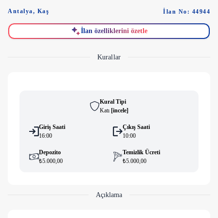
Antalya
,
Kaş
İlan No: 44944
İlan özelliklerini özetle
Kurallar
Kural Tipi
Katı
[
i̇ncele
]
Giriş Saati
Çıkış Saati
16:00
10:00
Depozito
Temizlik Ücreti
₺5.000,00
₺5.000,00
Açıklama