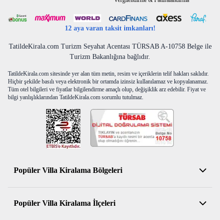
Vergilendirme & Faturalandırma
12 aya varan taksit imkanları!
TatildeKirala.com Turizm Seyahat Acentası TÜRSAB A-10758 Belge ile
Turizm Bakanlığına bağlıdır.
TatildeKirala.com sitesinde yer alan tüm metin, resim ve içeriklerin telif hakları saklıdır.
Hiçbir şekilde basılı veya elektronik bir ortamda izinsiz kullanılamaz ve kopyalanamaz.
Tüm otel bilgileri ve fiyatlar bilgilendirme amaçlı olup, değişiklik arz edebilir. Fiyat ve
bilgi yanlışlıklarından TatildeKirala.com sorumlu tutulmaz.
Popüler Villa Kiralama Bölgeleri
Antalya Kiralık Villa
Popüler Villa Kiralama İlçeleri
Muğla Kiralık Villa