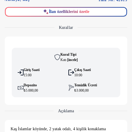
İlan No: 42015
İlan özelliklerini özetle
Kurallar
Kural Tipi
Katı
[
i̇ncele
]
Giriş Saati
Çıkış Saati
15:00
10:00
Depozito
Temizlik Ücreti
₺5.000,00
₺3.000,00
Açıklama
Kaş İslamlar köyünde, 2 yatak odalı, 4 kişilik konaklama