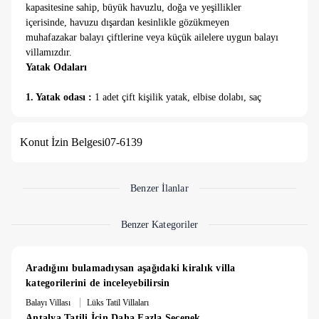
kapasitesine sahip, büyük havuzlu, doğa ve yeşillikler
içerisinde, havuzu dışardan kesinlikle gözükmeyen
muhafazakar balayı çiftlerine veya küçük ailelere uygun balayı
villamızdır.
Yatak Odaları
1. Yatak odası :
1 adet çift kişilik yatak, elbise dolabı, saç
kurutma makinası, klima, banyo ve tuvalet mevcuttur. Ayrıca
bu odamızda özel jakuzide bulunmaktadır.
Konut İzin Belgesi
07-6139
2. Yatak odası :
2 adet tek kişilik yatak, elbise dolabı, saç
kurutma makinası, klima, banyo ve tuvalet mevcuttur.
Benzer İlanlar
Havuz boyutları 6m X 3m , Derinlik : 1.55m'dir.
Benzer Kategoriler
Depozito
5000 Türk Lirası veya değerinde diğer yabancı para birimi
Aradığını bulamadıysan aşağıdaki kiralık villa 
kırık, dökük, hasar, zayi, kayıp vs. için villaya giriş de kapora
kategorilerini de inceleyebilirsin
olarak yetkili kişi tarafından alınır. Herhangi bir problem
|
Balayı Villası
Lüks Tatil Villaları
olmadığı durumda çıkış saatinde ödemiş olduğunuz rakam size
Antalya Tatili İçin Daha Fazla Seçenek