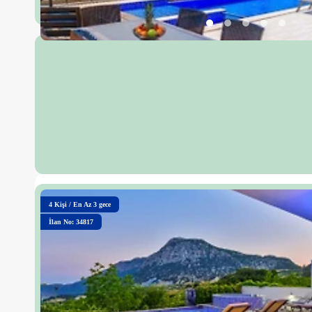
4
Kişi
/
En Az 3 gece
İlan No: 34817