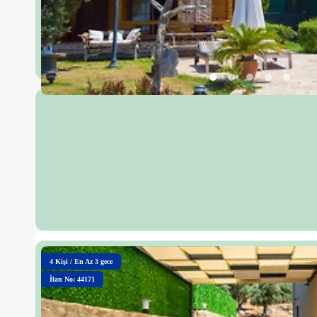
4
Kişi
/
En Az 3 gece
İlan No: 44171