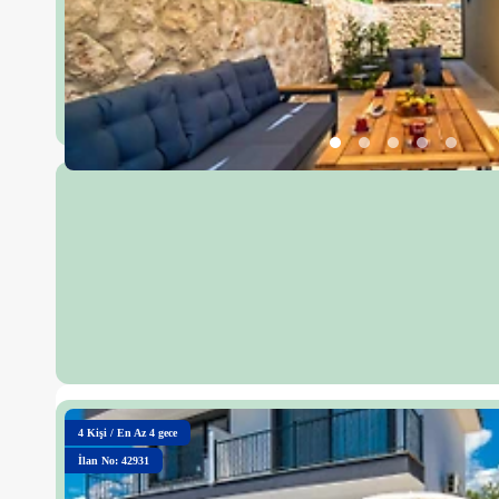
4
Kişi
/
En Az 4 gece
İlan No: 42931