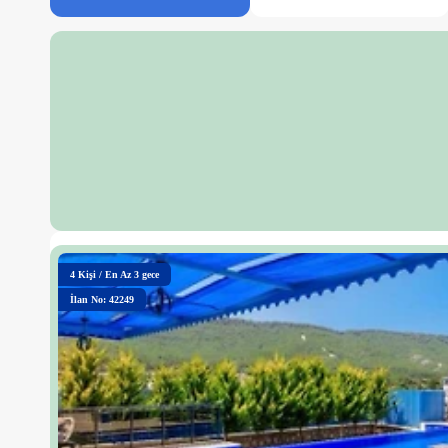
4
Kişi
/
En Az 3 gece
İlan No: 42249