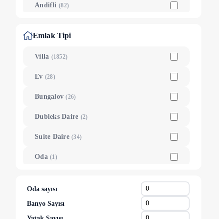
Andifli
(
82
)
Yeşilköy
(
70
)
Emlak Tipi
Çavdır
(
60
)
Villa
(
1852
)
Çayköy
(
52
)
Ev
(
28
)
Gelemiş
(
50
)
Bungalov
(
26
)
Çukurbağ
(
40
)
Dubleks Daire
(
2
)
Belenli
(
21
)
Suite Daire
(
34
)
Gökçeören
(
21
)
Oda
(
1
)
Hacıoğlan
(
20
)
Tiny House
(
6
)
Kınık
(
15
)
Oda sayısı
Otantik Taş Ev
(
16
)
Banyo Sayısı
Ağullu
(
10
)
Yatak Sayısı