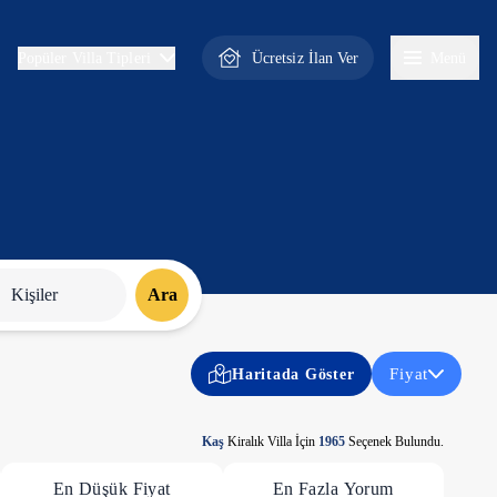
Ücretsiz İlan Ver
Menü
Popüler Villa Tipleri
Kişiler
Ara
Fiyat
Haritada Göster
Kaş
Kiralık Villa İçin
1965
Seçenek Bulundu.
En Düşük Fiyat
En Fazla Yorum