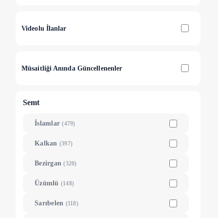
Videolu İlanlar
Müsaitliği Anında Güncellenenler
Semt
İslamlar
(
479
)
Kalkan
(
397
)
Bezirgan
(
320
)
Üzümlü
(
148
)
Sarıbelen
(
118
)