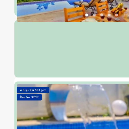
4
Kişi
/
En Az 3 gece
İlan No: 34762