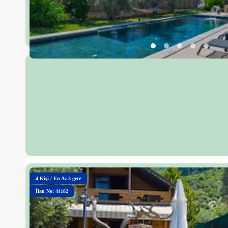
4
Kişi
/
En Az 3 gece
İlan No: 44182