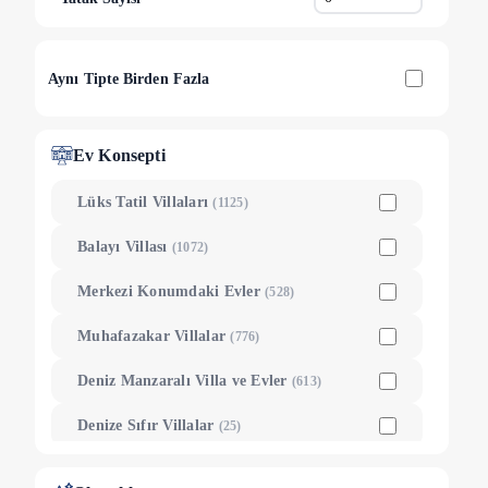
İkizce
(
10
)
Bayındır
(
9
)
Aynı Tipte Birden Fazla
Kasaba
(
9
)
Aklar
(
8
)
Ev Konsepti
Ova
(
5
)
Lüks Tatil Villaları
(
1125
)
Palamut
(
4
)
Balayı Villası
(
1072
)
Pınarbaşı
(
4
)
Merkezi Konumdaki Evler
(
528
)
Uğrar
(
4
)
Muhafazakar Villalar
(
776
)
Ahatlı
(
2
)
Deniz Manzaralı Villa ve Evler
(
613
)
Çamlıova
(
2
)
Denize Sıfır Villalar
(
25
)
Belkonak
(
1
)