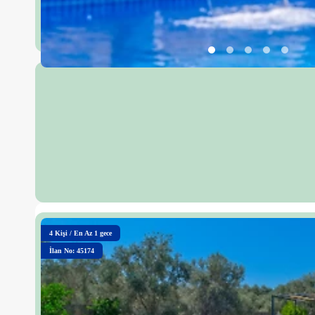
4
Kişi
/
En Az 1 gece
İlan No: 45174