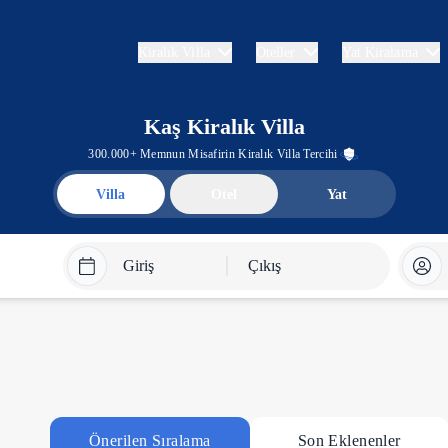
Kiralık Villa
Oteller
Yat Kiralama
Kaş Kiralık Villa
300.000+ Memnun Misafirin Kiralık Villa Tercihi
Villa
Otel
Yat
Giriş
Çıkış
Önerilen Sıralama
Son Eklenenler