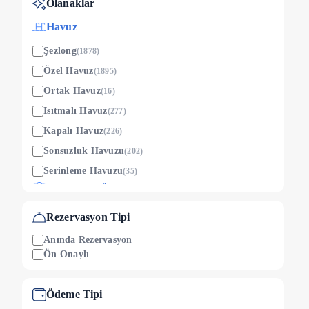
Olanaklar
Çerler
(
1
)
Havuz
Sarılar
(
1
)
Şezlong
(
1878
)
Sütleğen
(
1
)
Özel Havuz
(
1895
)
Ortak Havuz
(
16
)
Patara
(
1
)
Isıtmalı Havuz
(
277
)
Kapalı Havuz
(
226
)
Sonsuzluk Havuzu
(
202
)
Serinleme Havuzu
(
35
)
Çocuklara Özel
Çocuk Oyun Alanı
(
250
)
Rezervasyon Tipi
Ücretsiz Çocuk Yatağı
(
412
)
Anında Rezervasyon
Çocuk Havuzu
(
234
)
Ön Onaylı
Çocuk Yatağı (ücretli)
(
39
)
Mama Sandalyesi
Ödeme Tipi
(
378
)