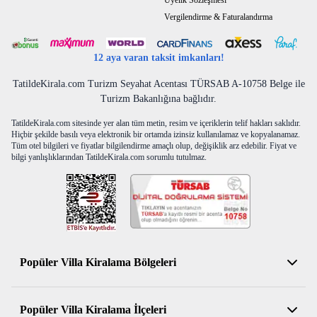
Üyelik Sözleşmesi
Vergilendirme & Faturalandırma
12 aya varan taksit imkanları!
TatildeKirala.com Turizm Seyahat Acentası TÜRSAB A-10758 Belge ile
Turizm Bakanlığına bağlıdır.
TatildeKirala.com sitesinde yer alan tüm metin, resim ve içeriklerin telif hakları saklıdır.
Hiçbir şekilde basılı veya elektronik bir ortamda izinsiz kullanılamaz ve kopyalanamaz.
Tüm otel bilgileri ve fiyatlar bilgilendirme amaçlı olup, değişiklik arz edebilir. Fiyat ve
bilgi yanlışlıklarından TatildeKirala.com sorumlu tutulmaz.
Popüler Villa Kiralama Bölgeleri
Antalya Kiralık Villa
Popüler Villa Kiralama İlçeleri
Muğla Kiralık Villa