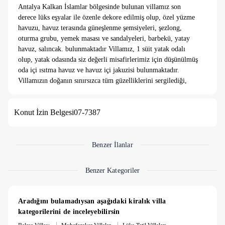
Antalya Kalkan İslamlar bölgesinde bulunan villamız son
derece lüks eşyalar ile özenle dekore edilmiş olup, özel yüzme
havuzu, havuz terasında güneşlenme şemsiyeleri, şezlong,
oturma grubu, yemek masası ve sandalyeleri, barbekü, yatay
havuz, salıncak. bulunmaktadır Villamız, 1 süit yatak odalı
olup, yatak odasında siz değerli misafirlerimiz için düşünülmüş
oda içi ısıtma havuz ve havuz içi jakuzisi bulunmaktadır.
Villamızın doğanın sınırsızca tüm güzelliklerini sergilediği,
sessiz, sakin, huzurlu, mutlu, eğlenceli, keyifli bir ortamda,
yepyeni inşa edilmiş bir yapı içerisinde özel havuzlu bir
Konut İzin Belgesi
07-7387
villadır. İslamlar, villamızdan markete ve restoranta 2 - 3
dakika, kalkan merkeze ve denize 10 - 15 dakika araba ile
sürüş mesafede yer almaktadır.
1. Yatak odası: 1 adet çift kişilik yatak, elbise dolabı, saç
Benzer İlanlar
kurutma makinası, klima, balkon, banyo ve tuvalet vardır.
Ayrıca bu odamızda balayı çiftleri için tasarlanmış olan iç
Benzer Kategoriler
havuzumuz jakuzisi bulunmaktadır. Salonumuzda rahat,
modern, lüks oturma gurubu, tv ve uydu alıcısı, ütü masası,
limitsiz kablosuz internet, havuz kıyısına ve bahçeye çıkış
Aradığını bulamadıysan aşağıdaki kiralık villa 
vardır.
kategorilerini de inceleyebilirsin
|
|