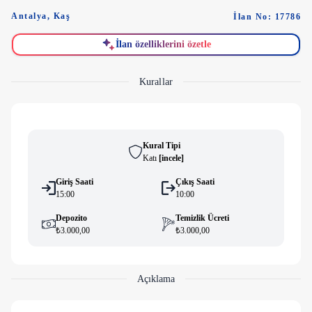
Antalya
,
Kaş
İlan No: 17786
İlan özelliklerini özetle
Kurallar
Kural Tipi
Katı
[
i̇ncele
]
Giriş Saati
Çıkış Saati
15:00
10:00
Depozito
Temizlik Ücreti
₺3.000,00
₺3.000,00
Açıklama