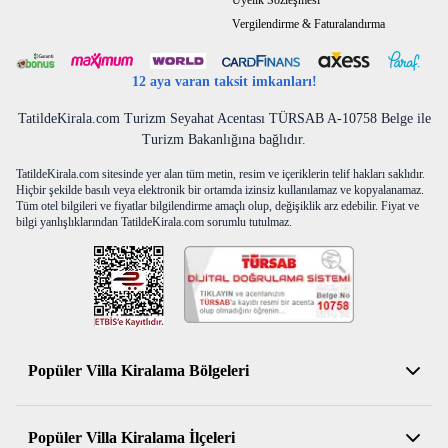
Üyelik Sözleşmesi
Vergilendirme & Faturalandırma
12 aya varan taksit imkanları!
TatildeKirala.com Turizm Seyahat Acentası TÜRSAB A-10758 Belge ile
Turizm Bakanlığına bağlıdır.
TatildeKirala.com sitesinde yer alan tüm metin, resim ve içeriklerin telif hakları saklıdır.
Hiçbir şekilde basılı veya elektronik bir ortamda izinsiz kullanılamaz ve kopyalanamaz.
Tüm otel bilgileri ve fiyatlar bilgilendirme amaçlı olup, değişiklik arz edebilir. Fiyat ve
bilgi yanlışlıklarından TatildeKirala.com sorumlu tutulmaz.
Popüler Villa Kiralama Bölgeleri
Antalya Kiralık Villa
Popüler Villa Kiralama İlçeleri
Muğla Kiralık Villa