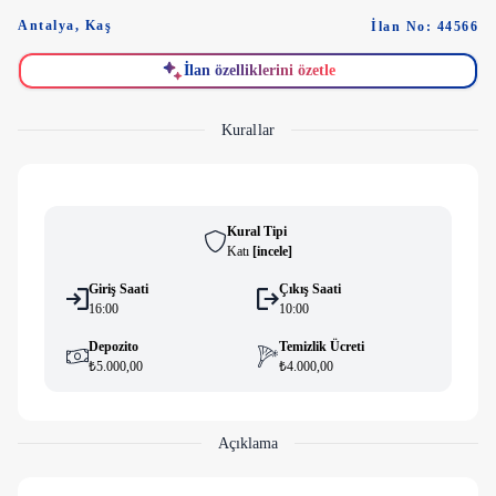
Antalya
,
Kaş
İlan No: 44566
İlan özelliklerini özetle
Kurallar
Kural Tipi
Katı
[
i̇ncele
]
Giriş Saati
Çıkış Saati
16:00
10:00
Depozito
Temizlik Ücreti
₺5.000,00
₺4.000,00
Açıklama