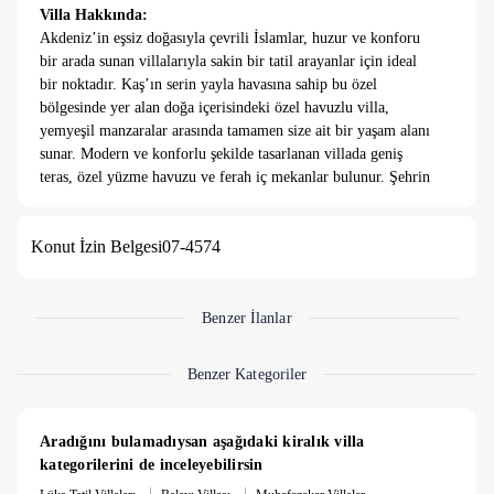
Villa Hakkında:
Akdeniz’in eşsiz doğasıyla çevrili İslamlar, huzur ve konforu
bir arada sunan villalarıyla sakin bir tatil arayanlar için ideal
bir noktadır. Kaş’ın serin yayla havasına sahip bu özel
bölgesinde yer alan doğa içerisindeki özel havuzlu villa,
yemyeşil manzaralar arasında tamamen size ait bir yaşam alanı
sunar. Modern ve konforlu şekilde tasarlanan villada geniş
teras, özel yüzme havuzu ve ferah iç mekanlar bulunur. Şehrin
kalabalığından uzak, kuş sesleri ve temiz dağ havası eşliğinde
dinlenebileceğiniz bu villa; hem romantik kaçamaklar hem de
Konut İzin Belgesi
07-4574
huzurlu bir tatil geçirmek isteyenler için unutulmaz bir
konaklama deneyimi sunar. 🌿🏡💧
Benzer İlanlar
Benzer Kategoriler
Aradığını bulamadıysan aşağıdaki kiralık villa 
kategorilerini de inceleyebilirsin
|
|