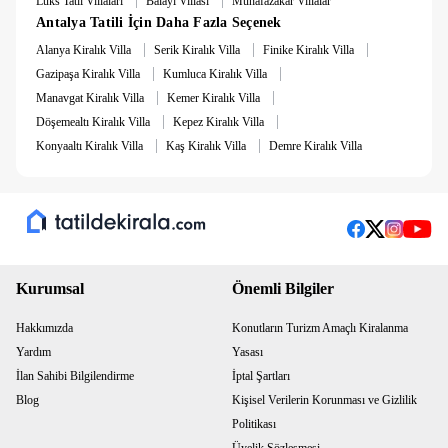
Lüks Tatil Villaları
Balayı Villası
Muhafazakar Villalar
Antalya Tatili İçin Daha Fazla Seçenek
|
|
|
Alanya Kiralık Villa
Serik Kiralık Villa
Finike Kiralık Villa
|
|
Gazipaşa Kiralık Villa
Kumluca Kiralık Villa
|
|
Manavgat Kiralık Villa
Kemer Kiralık Villa
|
|
Döşemealtı Kiralık Villa
Kepez Kiralık Villa
|
|
Konyaaltı Kiralık Villa
Kaş Kiralık Villa
Demre Kiralık Villa
Kurumsal
Önemli Bilgiler
Hakkımızda
Konutların Turizm Amaçlı Kiralanma
Yardım
Yasası
İlan Sahibi Bilgilendirme
İptal Şartları
Blog
Kişisel Verilerin Korunması ve Gizlilik
Politikası