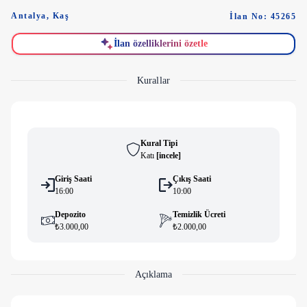
Antalya
,
Kaş
İlan No: 45265
İlan özelliklerini özetle
Kurallar
Kural Tipi
Katı
[
i̇ncele
]
Giriş Saati
Çıkış Saati
16:00
10:00
Depozito
Temizlik Ücreti
₺3.000,00
₺2.000,00
Açıklama