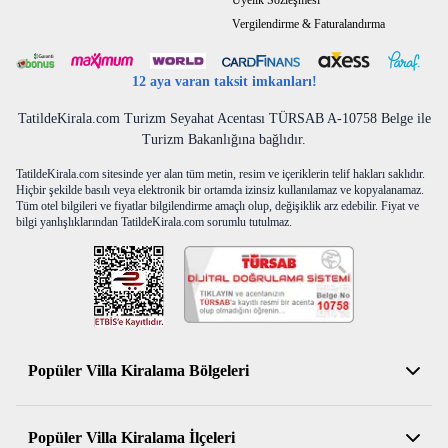
Üyelik Sözleşmesi
Vergilendirme & Faturalandırma
12 aya varan taksit imkanları!
TatildeKirala.com Turizm Seyahat Acentası TÜRSAB A-10758 Belge ile
Turizm Bakanlığına bağlıdır.
TatildeKirala.com sitesinde yer alan tüm metin, resim ve içeriklerin telif hakları saklıdır.
Hiçbir şekilde basılı veya elektronik bir ortamda izinsiz kullanılamaz ve kopyalanamaz.
Tüm otel bilgileri ve fiyatlar bilgilendirme amaçlı olup, değişiklik arz edebilir. Fiyat ve
bilgi yanlışlıklarından TatildeKirala.com sorumlu tutulmaz.
Popüler Villa Kiralama Bölgeleri
Antalya Kiralık Villa
Popüler Villa Kiralama İlçeleri
Muğla Kiralık Villa