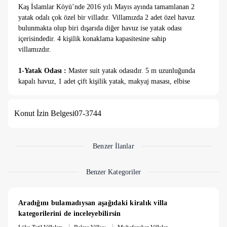
Kaş İslamlar Köyü’nde 2016 yılı Mayıs ayında tamamlanan 2
yatak odalı çok özel bir villadır. Villamızda 2 adet özel havuz
bulunmakta olup biri dışarıda diğer havuz ise yatak odası
içerisindedir. 4 kişilik konaklama kapasitesine sahip
villamızdır.
1-Yatak Odası :
Master suit yatak odasıdır. 5 m uzunluğunda
kapalı havuz, 1 adet çift kişilik yatak, makyaj masası, elbise
dolabı, banyo ve havuz terasına çıkış bulunmaktadır.
2-Yatak Odası :
Suit genç odasıdır ve klimalıdır. 2 adet tek
Konut İzin Belgesi
07-3744
kişilik yatak, komodin, elbise dolabı, banyo ve havuz terasına
çıkış bulunmaktadır.
Salon :
Salon klimalıdır. Salon içerisinde , LCD TV, uydu
alıcısı, oturma grubu, ütü, ütü masası ve lavabo yer almaktadır.
Benzer İlanlar
Havuz kenarına çıkış bulunmaktadır.
Mutfak :
Modern Amerikan mutfaktır ve doğa manzaralıdır.
Benzer Kategoriler
Mutfakta bulaşık makinesi, ankastre 4’lü ocak, buzdolabı, çatal
kaşık bıçak seti, tava ve tencere takımı, çamaşır makinesi,
mikrodalga fırın, ankastre fırın, 4 kişilik yemek takımı,
Aradığını bulamadıysan aşağıdaki kiralık villa 
elektrikli su ısıtıcısı(kettle), tost makinesi ve bardaklar
kategorilerini de inceleyebilirsin
bulunmaktadır. Mutfak havuz katındadır.
|
|