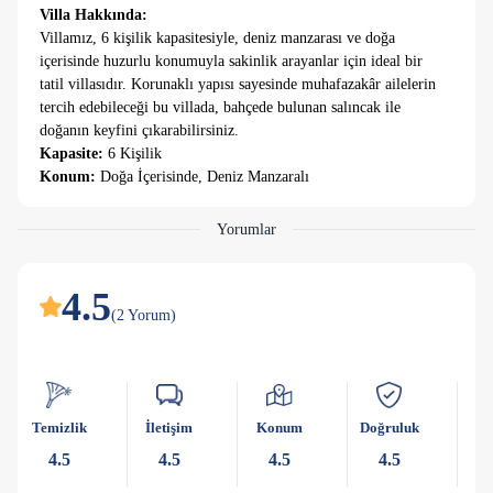
Villa Hakkında:
Villamız, 6 kişilik kapasitesiyle, deniz manzarası ve doğa
içerisinde huzurlu konumuyla sakinlik arayanlar için ideal bir
tatil villasıdır. Korunaklı yapısı sayesinde muhafazakâr ailelerin
tercih edebileceği bu villada, bahçede bulunan salıncak ile
doğanın keyfini çıkarabilirsiniz.
Kapasite:
6 Kişilik
Konum:
Doğa İçerisinde, Deniz Manzaralı
Öne Çıkan Özellikler:
•
Deniz Manzarası:
Ferahlatıcı manzara eşliğinde huzurlu bir
Yorumlar
tatil
•
Korunaklı Yapı:
Mahremiyet arayan misafirler için özel
tasarım
4.5
•
Salıncak:
(
Bahçede keyifli anlar sunan huzurlu bir detay
2
Yorum
)
•
Doğa İçerisinde:
Şehrin gürültüsünden uzak, sakin bir
atmosfer
Temizlik
İletişim
Konum
Doğruluk
Ka
4.5
4.5
4.5
4.5