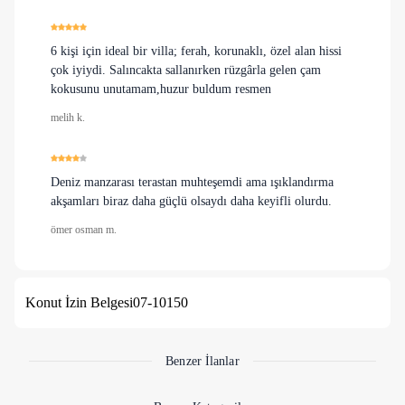
6 kişi için ideal bir villa; ferah, korunaklı, özel alan hissi
çok iyiydi. Salıncakta sallanırken rüzgârla gelen çam
kokusunu unutamam,huzur buldum resmen
melih k.
Deniz manzarası terastan muhteşemdi ama ışıklandırma
akşamları biraz daha güçlü olsaydı daha keyifli olurdu.
ömer osman m.
Konut İzin Belgesi
07-10150
Benzer İlanlar