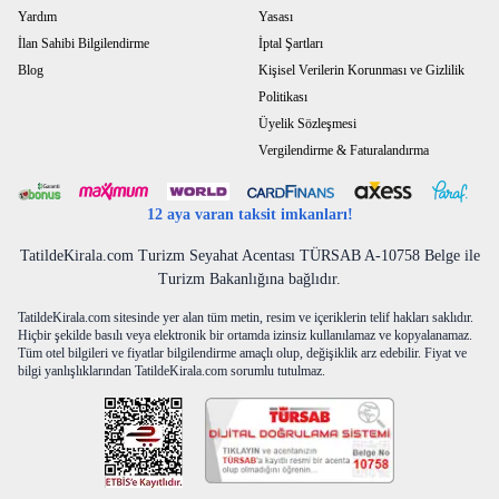
Yardım
Yasası
İlan Sahibi Bilgilendirme
İptal Şartları
Blog
Kişisel Verilerin Korunması ve Gizlilik
Politikası
Üyelik Sözleşmesi
Vergilendirme & Faturalandırma
12 aya varan taksit imkanları!
TatildeKirala.com Turizm Seyahat Acentası TÜRSAB A-10758 Belge ile
Turizm Bakanlığına bağlıdır.
TatildeKirala.com sitesinde yer alan tüm metin, resim ve içeriklerin telif hakları saklıdır.
Hiçbir şekilde basılı veya elektronik bir ortamda izinsiz kullanılamaz ve kopyalanamaz.
Tüm otel bilgileri ve fiyatlar bilgilendirme amaçlı olup, değişiklik arz edebilir. Fiyat ve
bilgi yanlışlıklarından TatildeKirala.com sorumlu tutulmaz.