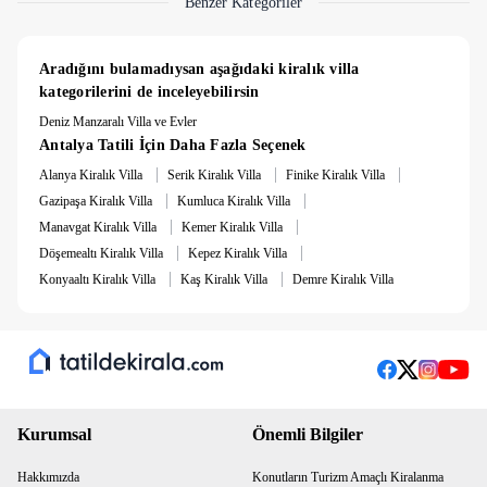
Benzer Kategoriler
Aradığını bulamadıysan aşağıdaki kiralık villa 
kategorilerini de inceleyebilirsin
Deniz Manzaralı Villa ve Evler
Antalya Tatili İçin Daha Fazla Seçenek
|
|
|
Alanya Kiralık Villa
Serik Kiralık Villa
Finike Kiralık Villa
|
|
Gazipaşa Kiralık Villa
Kumluca Kiralık Villa
|
|
Manavgat Kiralık Villa
Kemer Kiralık Villa
|
|
Döşemealtı Kiralık Villa
Kepez Kiralık Villa
|
|
Konyaaltı Kiralık Villa
Kaş Kiralık Villa
Demre Kiralık Villa
Kurumsal
Önemli Bilgiler
Hakkımızda
Konutların Turizm Amaçlı Kiralanma