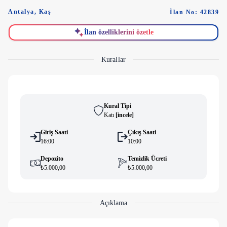
Antalya
,
Kaş
İlan No: 42839
İlan özelliklerini özetle
Kurallar
Kural Tipi
Katı
[
i̇ncele
]
Giriş Saati
Çıkış Saati
16:00
10:00
Depozito
Temizlik Ücreti
₺5.000,00
₺5.000,00
Açıklama