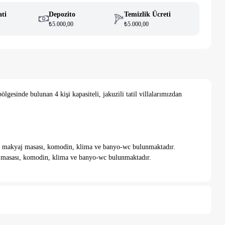
ati
Depozito
Temizlik Ücreti
₺5.000,00
₺5.000,00
ölgesinde bulunan 4 kişi kapasiteli, jakuzili tatil villalarımızdan
labı, makyaj masası, komodin, klima ve banyo-wc bulunmaktadır.
aj masası, komodin, klima ve banyo-wc bulunmaktadır.
i bulunmaktadır. Salonumuzda; TV, oturma grubu, sehpa vb.