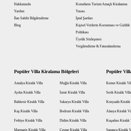
Hakkımızda
Konutların Turizm Amaçlı Kiralanma
Yardım
Yasası
İlan Sahibi Bilgilendirme
İptal Şartları
Blog
Kişisel Verilerin Korunması ve Gizlilik
Politikası
Üyelik Sözleşmesi
Vergilendirme & Faturalandırma
Popüler Villa Kiralama Bölgeleri
Popüler Vill
Antalya Kiralık Villa
Muğla Kiralık Villa
Kemer Kiralık Vil
Aydın Kiralık Villa
İzmir Kiralık Villa
Serik Kiralık Vill
Balıkesir Kiralık Villa
Sakarya Kiralık Villa
Konyaaltı Kiralık 
Kaş Kiralık Villa
Bodrum Kiralık Villa
Alanya Kiralık Vi
Fethiye Kiralık Villa
Didim Kiralık Villa
Kuşadası Kiralık 
Marmaris Kiralık Villa
Çeşme Kiralık Villa
Sapanca Kiralık V