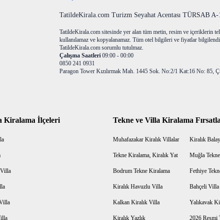
TatildeKirala.com Turizm Seyahat Acentası TÜRSAB A-10
TatildeKirala.com sitesinde yer alan tüm metin, resim ve içeriklerin teli
kullanılamaz ve kopyalanamaz. Tüm otel bilgileri ve fiyatlar bilgilendir
TatildeKirala.com sorumlu tutulmaz.
Çalışma Saatleri
09:00 - 00:00
0850 241 0931
Paragon Tower Kızılırmak Mah. 1445 Sok. No:2/1 Kat:16 No: 85, Ç
a Kiralama İlçeleri
Tekne ve Villa Kiralama Fırsatla
la
Muhafazakar Kiralık Villalar
Kiralık Balayı
a
Tekne Kiralama, Kiralık Yat
Muğla Tekne
Villa
Bodrum Tekne Kiralama
Fethiye Tekn
lla
Kiralık Havuzlu Villa
Bahçeli Vill
Villa
Kalkan Kiralık Villa
Yalıkavak Kir
illa
Kiralık Yazlık
2026 Resmi T