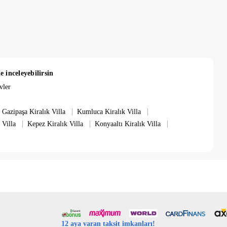
u bulunmaktadır.
up çıkışınız esnasında yapılan kontroller sonucu herhangi bir
e inceleyebilirsin
larak yapılmaktadır. Elektrik, su, gaz ücretleri fiyatlara
vler
 yapacağınız gün temiz ve hazırlanmış olarak teslim edilmekte ve
|
|
Gazipaşa Kiralık Villa
Kumluca Kiralık Villa
|
|
|
daha az konaklamalar için ekstra 5,000 TL temizlik ücreti
 Villa
Kepez Kiralık Villa
Konyaaltı Kiralık Villa
12 aya varan taksit imkanları!