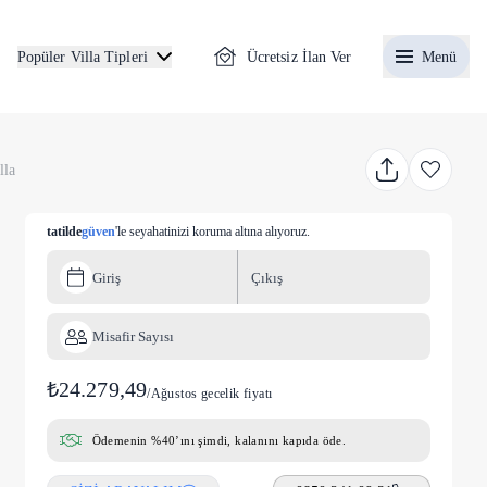
Ücretsiz İlan Ver
Menü
Popüler Villa Tipleri
lla
tatilde
güven
'le seyahatinizi koruma altına alıyoruz.
Giriş
Çıkış
Misafir Sayısı
₺24.279,49
/
Ağustos gecelik fiyatı
Ödemenin %40’ını şimdi, kalanını kapıda öde.