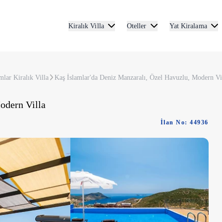
Kiralık Villa
Oteller
Yat Kiralama
mlar Kiralık Villa
Kaş İslamlar'da Deniz Manzaralı, Özel Havuzlu, Modern Vi
odern Villa
İlan No: 44936