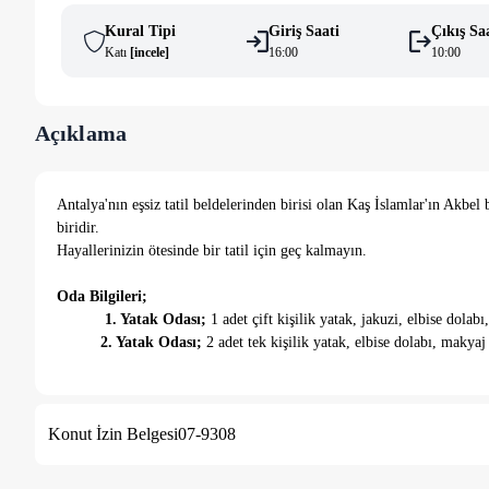
Kural Tipi
Giriş Saati
Çıkış Sa
Katı
[
i̇ncele
]
16:00
10:00
Açıklama
Antalya'nın eşsiz tatil beldelerinden birisi olan Kaş İslamlar'ın Akbel b
biridir.
Hayallerinizin ötesinde bir tatil için geç kalmayın.
Oda Bilgileri;
1. Yatak Odası;
1 adet çift kişilik yatak, jakuzi, elbise do
2. Yatak Odası;
2 adet tek kişilik yatak, elbise dolabı, maky
Mutfak ve Salon Bilgileri;
Villamızda tüm ihtiyaçlarınızı karşılayacak mutfak araç gereçler
Konut İzin Belgesi
07-9308
eşyalar bulunmaktadır.
Havuz Bilgileri;