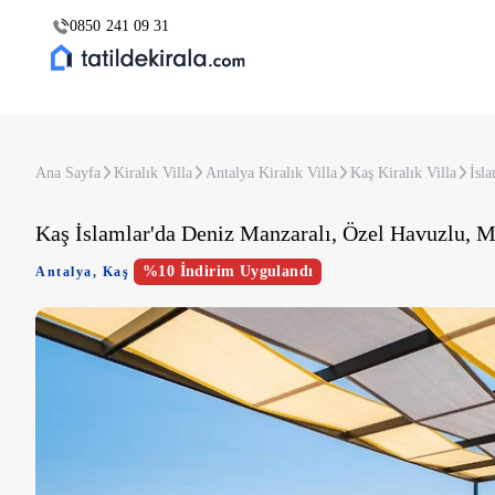
0850 241 09 31
Ana Sayfa
Kiralık Villa
Antalya Kiralık Villa
Kaş Kiralık Villa
İsla
Kaş İslamlar'da Deniz Manzaralı, Özel Havuzlu, M
%10 İndirim Uygulandı
Antalya
,
Kaş