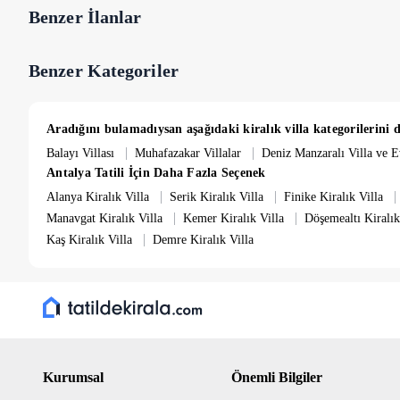
Villamızın, 4*8 metre ebatlarında 1,50 metre derinliğinde havuz
Benzer İlanlar
Hasar Depozitosu;
Benzer Kategoriler
Villaya girişte nakit olarak 5.000 TL hasar depozitosu alınmakta ol
hasar tespit edilmediği taktirde nakit olarak paranız geri iade edilir.
Önemli Bilgiler;
Aradığını bulamadıysan aşağıdaki kiralık villa kategorilerini d
Havuz ve bahçe bakımı günde bir kez görevliler tarafından düzenli o
|
|
Balayı Villası
Muhafazakar Villalar
Deniz Manzaralı Villa ve E
dahildir. Ayrıca bir ücret talep edilmemektedir. Villa size konaklama
Antalya Tatili İçin Daha Fazla Seçenek
haftada bir kez temizlenmektedir.
|
|
|
Alanya Kiralık Villa
Serik Kiralık Villa
Finike Kiralık Villa
|
|
NOT: Tüm sezonda minimum kiralama süresi 3 gecedir. 5 geceden 
Manavgat Kiralık Villa
Kemer Kiralık Villa
Döşemealtı Kiralık
talep edilir.
|
Kaş Kiralık Villa
Demre Kiralık Villa
Giriş Saati: 16:00
Çıkış Saati: 10:00
Kurumsal
Önemli Bilgiler