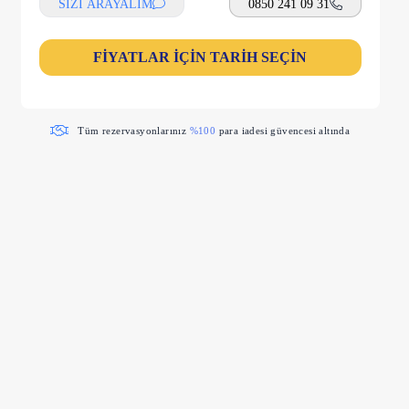
SİZİ ARAYALIM
0850 241 09 31
FİYATLAR İÇİN TARİH SEÇİN
Tüm rezervasyonlarınız
%100
para iadesi güvencesi altında