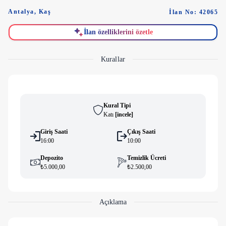
Antalya
,
Kaş
İlan No: 42065
İlan özelliklerini özetle
Kurallar
Kural Tipi
Katı
[
i̇ncele
]
Giriş Saati
Çıkış Saati
16:00
10:00
Depozito
Temizlik Ücreti
₺5.000,00
₺2.500,00
Açıklama