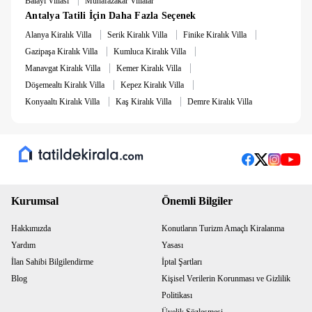
Balayı Villası
Muhafazakar Villalar
Antalya Tatili İçin Daha Fazla Seçenek
|
|
|
Alanya Kiralık Villa
Serik Kiralık Villa
Finike Kiralık Villa
|
|
Gazipaşa Kiralık Villa
Kumluca Kiralık Villa
|
|
Manavgat Kiralık Villa
Kemer Kiralık Villa
|
|
Döşemealtı Kiralık Villa
Kepez Kiralık Villa
|
|
Konyaaltı Kiralık Villa
Kaş Kiralık Villa
Demre Kiralık Villa
Kurumsal
Önemli Bilgiler
Hakkımızda
Konutların Turizm Amaçlı Kiralanma
Yardım
Yasası
İlan Sahibi Bilgilendirme
İptal Şartları
Blog
Kişisel Verilerin Korunması ve Gizlilik
Politikası