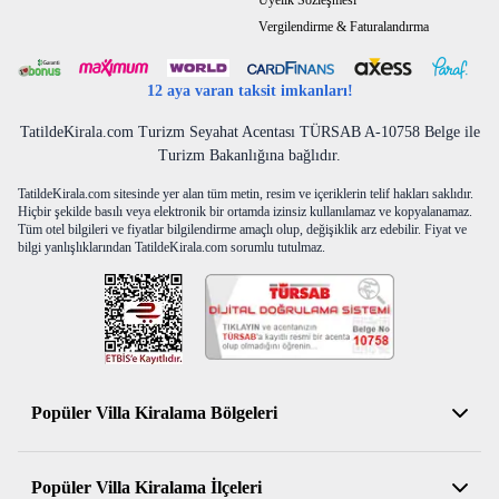
Üyelik Sözleşmesi
Vergilendirme & Faturalandırma
12 aya varan taksit imkanları!
TatildeKirala.com Turizm Seyahat Acentası TÜRSAB A-10758 Belge ile
Turizm Bakanlığına bağlıdır.
TatildeKirala.com sitesinde yer alan tüm metin, resim ve içeriklerin telif hakları saklıdır.
Hiçbir şekilde basılı veya elektronik bir ortamda izinsiz kullanılamaz ve kopyalanamaz.
Tüm otel bilgileri ve fiyatlar bilgilendirme amaçlı olup, değişiklik arz edebilir. Fiyat ve
bilgi yanlışlıklarından TatildeKirala.com sorumlu tutulmaz.
Popüler Villa Kiralama Bölgeleri
Antalya Kiralık Villa
Popüler Villa Kiralama İlçeleri
Muğla Kiralık Villa