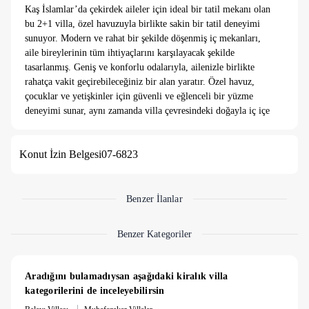
Kaş İslamlar’da çekirdek aileler için ideal bir tatil mekanı olan
bu 2+1 villa, özel havuzuyla birlikte sakin bir tatil deneyimi
sunuyor. Modern ve rahat bir şekilde döşenmiş iç mekanları,
aile bireylerinin tüm ihtiyaçlarını karşılayacak şekilde
tasarlanmış. Geniş ve konforlu odalarıyla, ailenizle birlikte
rahatça vakit geçirebileceğiniz bir alan yaratır. Özel havuz,
çocuklar ve yetişkinler için güvenli ve eğlenceli bir yüzme
deneyimi sunar, aynı zamanda villa çevresindeki doğayla iç içe
olan atmosfer, huzurlu bir tatil için mükemmel bir zemin
hazırlar. Doğal güzelliklerle çevrili bu villa, Kaş’ın sakin ve
Konut İzin Belgesi
07-6823
yeşil ortamında ailenizle keyifli anlar geçirebilmenizi sağlar.
Eşsiz doğası ve özel konumu ile, çocuklarla tatil yapmayı daha
da keyifli hale getiren bu villa, aileler için unutulmaz bir tatil
fırsatı sunuyor.
Benzer İlanlar
Benzer Kategoriler
Aradığını bulamadıysan aşağıdaki kiralık villa 
kategorilerini de inceleyebilirsin
|