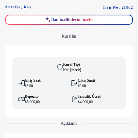
Antalya
,
Kaş
İlan No: 21862
İlan özelliklerini özetle
Kurallar
Kural Tipi
Katı
[
i̇ncele
]
Giriş Saati
Çıkış Saati
16:00
10:00
Depozito
Temizlik Ücreti
₺5.000,00
₺4.000,00
Açıklama