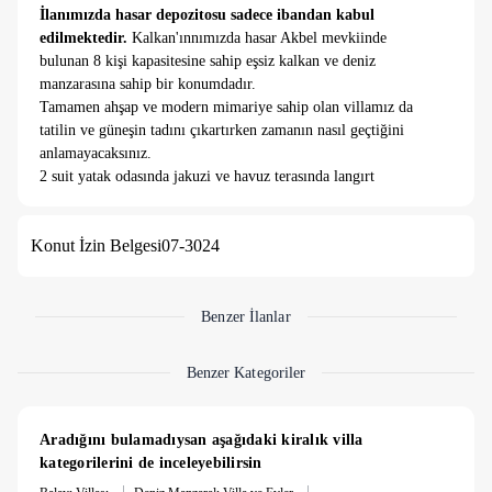
İlanımızda hasar depozitosu sadece ibandan kabul
edilmektedir.
Kalkan'ınnımızda hasar Akbel mevkiinde
bulunan 8 kişi kapasitesine sahip eşsiz kalkan ve deniz
manzarasına sahip bir konumdadır.
Tamamen ahşap ve modern mimariye sahip olan villamız da
tatilin ve güneşin tadını çıkartırken zamanın nasıl geçtiğini
anlamayacaksınız.
2 suit yatak odasında jakuzi ve havuz terasında langırt
mevcuttur.
Hayallerinizin ötesinde bir tatil için geç kalmayın.
Konut İzin Belgesi
07-3024
Oda Bilgileri;
Tüm odalarımızda elbise dolabı, komodin, makyaj masası, saç
kurutma makinası, banyo ve tuvalet bulunmaktadır. Ayrıca 2
tane jakuzi bulunmaktadır
Benzer İlanlar
Mutfak ve Salon Bilgileri;
Villamızda tüm ihtiyaçlarınızı karşılayacak mutfak araç
Benzer Kategoriler
gereçleri bulunmaktadır. Salonumuzda; TV, oturma grubu,
sehpa vb. eşyalar bulunmaktadır.
Havuz Bilgileri:
Aradığını bulamadıysan aşağıdaki kiralık villa 
3,5 * 7,5 metre ebatlarında 1,55 m derinliğinde bir havuza
kategorilerini de inceleyebilirsin
sahiptir.
|
|