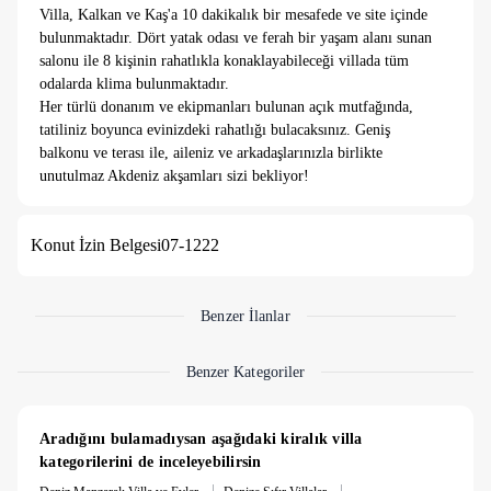
Villa, Kalkan ve Kaş'a 10 dakikalık bir mesafede ve site içinde
bulunmaktadır. Dört yatak odası ve ferah bir yaşam alanı sunan
salonu ile 8 kişinin rahatlıkla konaklayabileceği villada tüm
odalarda klima bulunmaktadır.
Her türlü donanım ve ekipmanları bulunan açık mutfağında,
tatiliniz boyunca evinizdeki rahatlığı bulacaksınız. Geniş
balkonu ve terası ile, aileniz ve arkadaşlarınızla birlikte
unutulmaz Akdeniz akşamları sizi bekliyor!
Villa, Kaputaş Plajı'na araçla sadece 5 dakikada bulunmaktadır.
Konut İzin Belgesi
07-1222
Tatiliniz boyunca Kalkan ve Kaş'tan tekne turlarına katılıp
Akdeniz'in güzelliklerini keşfedebilir, tarihe yolculuk yapabilir,
yamaç paraşütü ve rafting gibi heyecan dolu sportif aktivitelere
de katılabilirsiniz.
Benzer İlanlar
1. Yatak Odası:
1 adet çift kişilik yatak, elbise dolabı, makyaj
Benzer Kategoriler
masası, klima ve banyo-tuvalet yer almaktadır.
2. Yatak Odası:
1 adet çift kişilik yatak, elbise dolabı, makyaj
Aradığını bulamadıysan aşağıdaki kiralık villa 
masası, klima ve banyo-tuvalet yer almaktadır.
kategorilerini de inceleyebilirsin
|
|