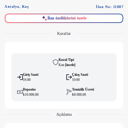
Antalya
,
Kaş
İlan No: 11887
İlan özelliklerini özetle
Kurallar
Kural Tipi
Katı
[
i̇ncele
]
Giriş Saati
Çıkış Saati
16:00
10:00
Depozito
Temizlik Ücreti
₺10.000,00
₺8.000,00
Açıklama