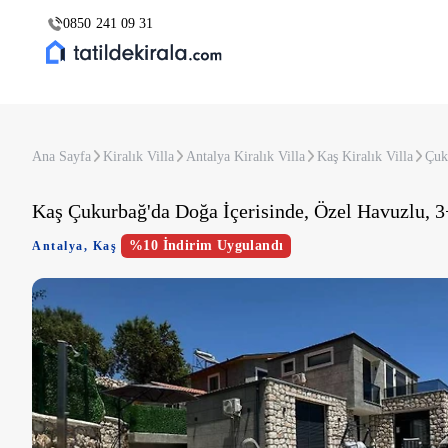
0850 241 09 31
Ana Sayfa
Kiralık Villa
Antalya Kiralık Villa
Kaş Kiralık Villa
Çuk
Kaş Çukurbağ'da Doğa İçerisinde, Özel Havuzlu, 3
%10 İndirim Uygulandı
Antalya
,
Kaş