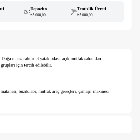
ati
Depozito
Temizlik Ücreti
₺5.000,00
₺5.000,00
Doğa manzaralıdır. 3 yatak odası, açık mutfak salon dan
rupları için tercih edilebilir.
makinesi, buzdolabı, mutfak araç gereçleri, çamaşır makinesi
c