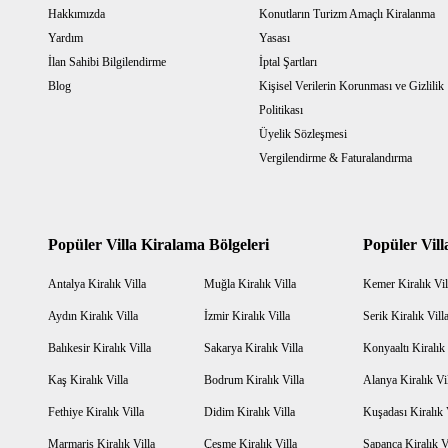
Hakkımızda
Konutların Turizm Amaçlı Kiralanma
Yardım
Yasası
İlan Sahibi Bilgilendirme
İptal Şartları
Blog
Kişisel Verilerin Korunması ve Gizlilik
Politikası
Üyelik Sözleşmesi
Vergilendirme & Faturalandırma
Popüler Villa Kiralama Bölgeleri
Popüler Vill
Antalya Kiralık Villa
Muğla Kiralık Villa
Kemer Kiralık Vil
Aydın Kiralık Villa
İzmir Kiralık Villa
Serik Kiralık Vill
Balıkesir Kiralık Villa
Sakarya Kiralık Villa
Konyaaltı Kiralık 
Kaş Kiralık Villa
Bodrum Kiralık Villa
Alanya Kiralık Vi
Fethiye Kiralık Villa
Didim Kiralık Villa
Kuşadası Kiralık 
Marmaris Kiralık Villa
Çeşme Kiralık Villa
Sapanca Kiralık V