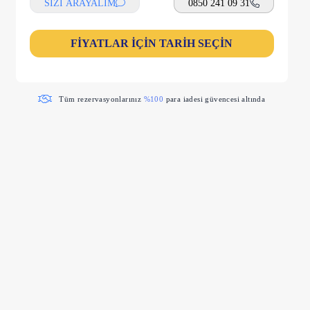
SİZİ ARAYALIM
0850 241 09 31
FİYATLAR İÇİN TARİH SEÇİN
Tüm rezervasyonlarınız
%100
para iadesi güvencesi altında