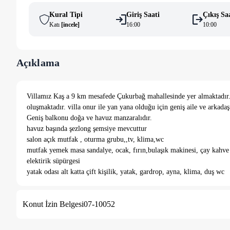
Kural Tipi
Giriş Saati
Çıkış Sa
Katı
[
i̇ncele
]
16:00
10:00
Açıklama
Villamız Kaş a 9 km mesafede Çukurbağ mahallesinde yer almaktadır. 
oluşmaktadır. villa onur ile yan yana olduğu için geniş aile ve arkadaş g
Geniş balkonu doğa ve havuz manzaralıdır.
havuz başında şezlong şemsiye mevcuttur
salon açık mutfak , oturma grubu,,tv, klima,wc
mutfak yemek masa sandalye, ocak, fırın,bulaşık makinesi, çay kahve 
elektirik süpürgesi
yatak odası alt katta çift kişilik, yatak, gardrop, ayna, klima, duş wc
yatak odası üst katta çift kişilik yatak, gardrop, ayna, klima, tv, duş w
yatak odası üst kat çift kişilik yatak, gardrop,ayna, klima,tv, duş wc
Konut İzin Belgesi
07-10052
Bahçede barbekü
açık otopark mevcutur