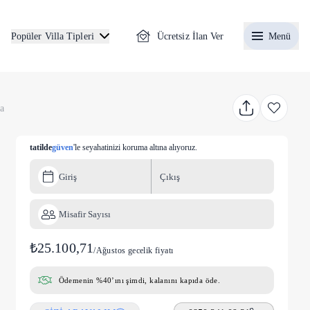
Ücretsiz İlan Ver
Menü
Popüler Villa Tipleri
la
tatilde
güven
'le seyahatinizi koruma altına alıyoruz.
Giriş
Çıkış
Misafir Sayısı
₺25.100,71
/
Ağustos gecelik fiyatı
Ödemenin %40’ını şimdi, kalanını kapıda öde.