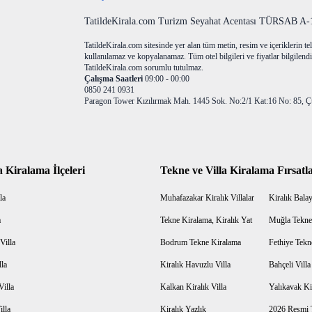
TatildeKirala.com Turizm Seyahat Acentası TÜRSAB A-10
TatildeKirala.com sitesinde yer alan tüm metin, resim ve içeriklerin teli
kullanılamaz ve kopyalanamaz. Tüm otel bilgileri ve fiyatlar bilgilendir
TatildeKirala.com sorumlu tutulmaz.
Çalışma Saatleri
09:00 - 00:00
0850 241 0931
Paragon Tower Kızılırmak Mah. 1445 Sok. No:2/1 Kat:16 No: 85, Ç
a Kiralama İlçeleri
Tekne ve Villa Kiralama Fırsatla
la
Muhafazakar Kiralık Villalar
Kiralık Balayı
a
Tekne Kiralama, Kiralık Yat
Muğla Tekne
Villa
Bodrum Tekne Kiralama
Fethiye Tekn
lla
Kiralık Havuzlu Villa
Bahçeli Vill
Villa
Kalkan Kiralık Villa
Yalıkavak Kir
illa
Kiralık Yazlık
2026 Resmi T