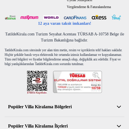
Üyelik Sözleşmesi
Vergilendirme & Faturalandırma
12 aya varan taksit imkanları!
TatildeKirala.com Turizm Seyahat Acentası TÜRSAB A-10758 Belge ile
Turizm Bakanlığına bağlıdır.
TatildeKirala.com sitesinde yer alan tüm metin, resim ve içeriklerin telif hakları saklıdır.
Hiçbir şekilde basılı veya elektronik bir ortamda izinsiz kullanılamaz ve kopyalanamaz.
Tüm otel bilgileri ve fiyatlar bilgilendirme amaçlı olup, değişiklik arz edebilir. Fiyat ve
bilgi yanlışlıklarından TatildeKirala.com sorumlu tutulmaz.
Popüler Villa Kiralama Bölgeleri
Antalya Kiralık Villa
Popüler Villa Kiralama İlçeleri
Muğla Kiralık Villa