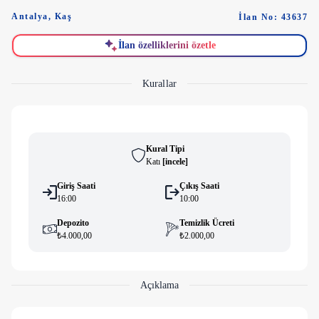
Antalya
,
Kaş
İlan No: 43637
İlan özelliklerini özetle
Kurallar
Kural Tipi
Katı
[
i̇ncele
]
Giriş Saati
Çıkış Saati
16:00
10:00
Depozito
Temizlik Ücreti
₺4.000,00
₺2.000,00
Açıklama