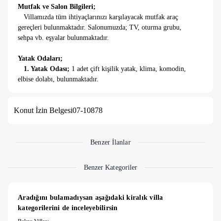
Mutfak ve Salon Bilgileri;
Villamızda tüm ihtiyaçlarınızı karşılayacak mutfak araç
gereçleri bulunmaktadır. Salonumuzda; TV, oturma grubu,
sehpa vb. eşyalar bulunmaktadır.
Yatak Odaları;
1. Yatak Odası;
1 adet çift kişilik yatak, klima, komodin,
elbise dolabı, bulunmaktadır.
Havuz Bilgileri;
Konut İzin Belgesi
07-10878
Villamızda, 3.5 * 8 metre ebatlarında 1,50 metre
derinliğinde havuz bulunmaktadır.
Hasar Depozitosu;
Benzer İlanlar
Villaya girişte nakit olarak 4000 TL hasar depozitosu
alınmakta olup çıkışınız esnasında yapılan kontroller sonucu
Benzer Kategoriler
herhangi bir hasar tespit edilmediği taktirde nakit olarak
paranız geri iade edilir.
Aradığını bulamadıysan aşağıdaki kiralık villa 
Giriş ve Çıkış Saatleri;
kategorilerini de inceleyebilirsin
Tüm Villalarımıza giriş saati öğleden sonra 16:00 olup, çıkış