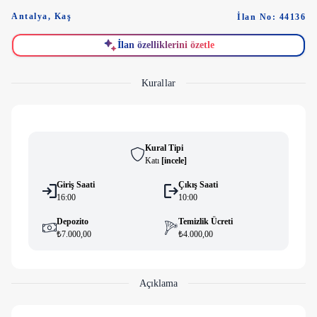
Antalya
,
Kaş
İlan No: 44136
İlan özelliklerini özetle
Kurallar
Kural Tipi
Katı
[
i̇ncele
]
Giriş Saati
Çıkış Saati
16:00
10:00
Depozito
Temizlik Ücreti
₺7.000,00
₺4.000,00
Açıklama