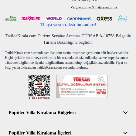
Üyelik Sözleşmesi
Vergilendirme & Faturalandırma
12 aya varan taksit imkanları!
TatildeKirala.com Turizm Seyahat Acentası TÜRSAB A-10758 Belge ile
Turizm Bakanlığına bağlıdır.
TatildeKirala.com sitesinde yer alan tüm metin, resim ve içeriklerin telif hakları saklıdır.
Hiçbir şekilde basılı veya elektronik bir ortamda izinsiz kullanılamaz ve kopyalanamaz.
Tüm otel bilgileri ve fiyatlar bilgilendirme amaçlı olup, değişiklik arz edebilir. Fiyat ve
bilgi yanlışlıklarından TatildeKirala.com sorumlu tutulmaz.
Popüler Villa Kiralama Bölgeleri
Antalya Kiralık Villa
Popüler Villa Kiralama İlçeleri
Muğla Kiralık Villa