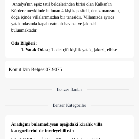
Antalya'nın eşsiz tatil beldelerinden birisi olan Kalkan'ın
Kördere mevkiinde bulunan 4 kişi kapasiteli, deniz manzaralı,
doğa içinde villalarımızdan bir tanesidir. Villamızda ayrıca
yatak odasında kapalı ısıtmalı havuzu ve jakuzisi
bulunmaktadır.
Oda Bilgileri;
1. Yatak Odası;
1 adet çift kişilik yatak, jakuzi, elbise
dolabı, makyaj masası, komodin, klima ve banyo-wc
bulunmaktadır.
Konut İzin Belgesi
07-9075
2. Yatak Odası;
2 adet tek kişilik yatak, elbise dolabı,
makyaj masası, komodin, klima ve banyo-wc bulunmaktadır.
Mutfak ve Salon Bilgileri;
Villamızda tüm ihtiyaçlarınızı karşılayacak şekilde yeterli
Benzer İlanlar
mutfak araç gereçleri ve ayrıca salonumuzda TV, oturma
grubu, sehpa vb. eşyalar bulunmaktadır.
Benzer Kategoriler
Havuz Bilgileri;
Villamızın havuzu, 4*12 metre ebatlarında 1,60 metre
derinliğindedir.
Aradığını bulamadıysan aşağıdaki kiralık villa 
Villamızın ısıtmalı kapalı havuzu; 5 * 3 metre ebatlarında
kategorilerini de inceleyebilirsin
1,2 metre derinliğindedir.
|
|