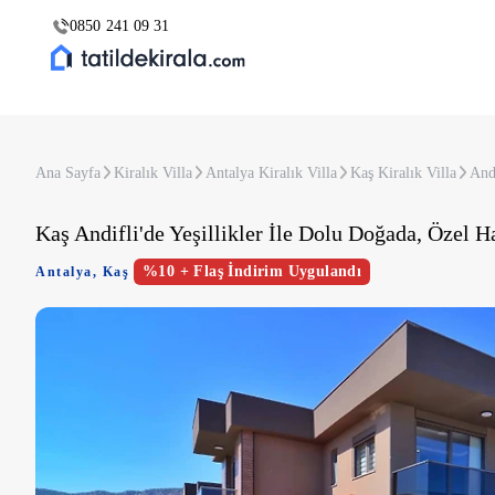
0850 241 09 31
Ana Sayfa
Kiralık Villa
Antalya Kiralık Villa
Kaş Kiralık Villa
Andi
Kaş Andifli'de Yeşillikler İle Dolu Doğada, Özel Ha
%10 + Flaş İndirim Uygulandı
Antalya
,
Kaş