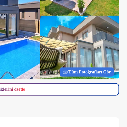
Tüm Fotoğrafları Gör
iklerini özetle