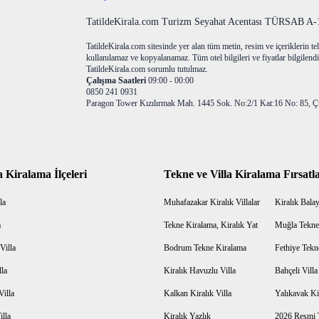
TatildeKirala.com Turizm Seyahat Acentası TÜRSAB A-10
TatildeKirala.com sitesinde yer alan tüm metin, resim ve içeriklerin teli
kullanılamaz ve kopyalanamaz. Tüm otel bilgileri ve fiyatlar bilgilendir
TatildeKirala.com sorumlu tutulmaz.
Çalışma Saatleri
09:00 - 00:00
0850 241 0931
Paragon Tower Kızılırmak Mah. 1445 Sok. No:2/1 Kat:16 No: 85, Ç
a Kiralama İlçeleri
Tekne ve Villa Kiralama Fırsatla
la
Muhafazakar Kiralık Villalar
Kiralık Balayı
a
Tekne Kiralama, Kiralık Yat
Muğla Tekne
Villa
Bodrum Tekne Kiralama
Fethiye Tekn
lla
Kiralık Havuzlu Villa
Bahçeli Vill
Villa
Kalkan Kiralık Villa
Yalıkavak Kir
illa
Kiralık Yazlık
2026 Resmi T