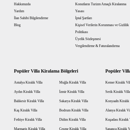
Hakkımızda
Konutların Turizm Amaçlı Kiralanma
Yardım
Yasası
İlan Sahibi Bilgilendirme
İptal Şartları
Blog
Kişisel Verilerin Korunması ve Gizlilik
Politikası
Üyelik Sözleşmesi
Vergilendirme & Faturalandırma
Popüler Villa Kiralama Bölgeleri
Popüler Vill
Antalya Kiralık Villa
Muğla Kiralık Villa
Kemer Kiralık Vil
Aydın Kiralık Villa
İzmir Kiralık Villa
Serik Kiralık Vill
Balıkesir Kiralık Villa
Sakarya Kiralık Villa
Konyaaltı Kiralık 
Kaş Kiralık Villa
Bodrum Kiralık Villa
Alanya Kiralık Vi
Fethiye Kiralık Villa
Didim Kiralık Villa
Kuşadası Kiralık 
Marmaris Kiralık Villa
Çeşme Kiralık Villa
Sapanca Kiralık V