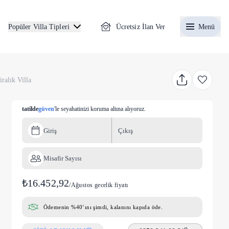
Ücretsiz İlan Ver
Menü
Popüler Villa Tipleri
ralık Villa
tatilde
güven
'le seyahatinizi koruma altına alıyoruz.
Giriş
Çıkış
Misafir Sayısı
₺16.452,92
/
Ağustos gecelik fiyatı
Ödemenin %40’ını şimdi, kalanını kapıda öde.