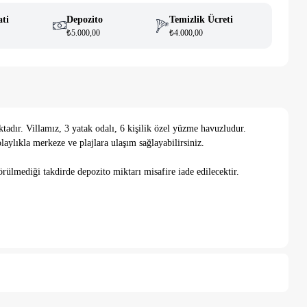
ati
Depozito
Temizlik Ücreti
₺5.000,00
₺4.000,00
adır. Villamız, 3 yatak odalı, 6 kişilik özel yüzme havuzludur.
olaylıkla merkeze ve plajlara ulaşım sağlayabilirsiniz.
örülmediği takdirde depozito miktarı misafire iade edilecektir.