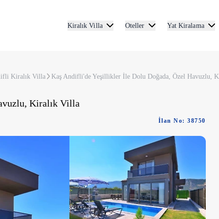
Kiralık Villa
Oteller
Yat Kiralama
fli Kiralık Villa
Kaş Andifli'de Yeşillikler İle Dolu Doğada, Özel Havuzlu, Ki
vuzlu, Kiralık Villa
İlan No: 38750