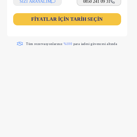
SİZİ ARAYALIM
0850 241 09 31
FİYATLAR İÇİN TARİH SEÇİN
Tüm rezervasyonlarınız
%100
para iadesi güvencesi altında