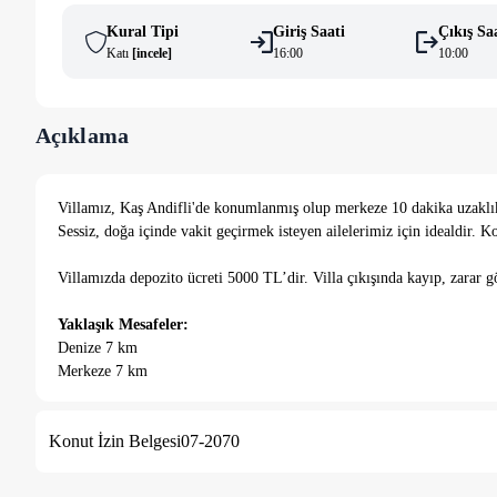
Kural Tipi
Giriş Saati
Çıkış Sa
Katı
[
i̇ncele
]
16:00
10:00
Açıklama
Villamız, Kaş Andifli'de konumlanmış olup merkeze 10 dakika uzaklıkt
Sessiz, doğa içinde vakit geçirmek isteyen ailelerimiz için idealdir. K
Villamızda depozito ücreti 5000 TL’dir. Villa çıkışında kayıp, zarar g
Yaklaşık Mesafeler:
Denize 7 km
Merkeze 7 km
Plaja 8 km
Markete 800 m
Konut İzin Belgesi
07-2070
Havalimanına 135 km