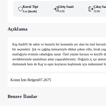
Kural Tipi
Giriş Saati
Çıkış Sa
Katı
[
i̇ncele
]
14:00
10:00
Açıklama
Kaş Andifli’de sakin ve huzurlu bir konumda yer alan bu özel havuzlu 
bir seçenektir. Şık ve çağdaş mimarisiyle dikkat çeken villa; ferah ya
mutfağıyla evinizin rahatlığını sunar. Özel yüzme havuzu ve keyifli d
sevdiklerinizle unutulmaz anlar yaşayabilirsiniz. Doğayla iç içe atm
dinlenmek hem de Kaş’ın eşsiz koylarını keşfetmek için mükemmel bir 
Konut İzin Belgesi
07-2675
Benzer İlanlar