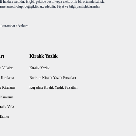
f hakları saklıdır. Hiçbir şekilde basılı veya elektronik bir ortamda izinsiz
me amaçlı olup, değişiklik arz edebilir. Fiyat ve bilgi yanlışlıklarından
ukurambar / Ankara
rı
Kiralık Yazlık
 Villaları
Kiralık Yazlık
 Kiralama
Bodrum Kiralık Yazlık Fırsatları
e Kiralama
Kuşadası Kiralık Yazlık Fırsatları
a Kiralama
alık Villa
atiller