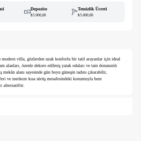
ati
Depozito
Temizlik Ücreti
₺5.000,00
₺5.000,00
modern villa, gözlerden uzak konforlu bir tatil arayanlar için ideal
şam alanları, özenle dekore edilmiş yatak odaları ve tam donanımlı
ış mekân alanı sayesinde gün boyu güneşin tadını çıkarabilir,
osferi ve merkeze kısa sürüş mesafesindeki konumuyla hem
alternatiftir.