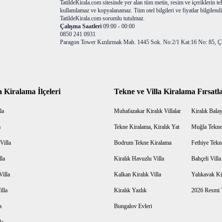
TatildeKirala.com sitesinde yer alan tüm metin, resim ve içeriklerin teli
kullanılamaz ve kopyalanamaz. Tüm otel bilgileri ve fiyatlar bilgilendir
TatildeKirala.com sorumlu tutulmaz.
Çalışma Saatleri
09:00 - 00:00
0850 241 0931
Paragon Tower Kızılırmak Mah. 1445 Sok. No:2/1 Kat:16 No: 85, Ç
a Kiralama İlçeleri
Tekne ve Villa Kiralama Fırsatla
la
Muhafazakar Kiralık Villalar
Kiralık Balayı
a
Tekne Kiralama, Kiralık Yat
Muğla Tekne
Villa
Bodrum Tekne Kiralama
Fethiye Tekn
lla
Kiralık Havuzlu Villa
Bahçeli Vill
Villa
Kalkan Kiralık Villa
Yalıkavak Kir
illa
Kiralık Yazlık
2026 Resmi T
a
Bungalov Evleri