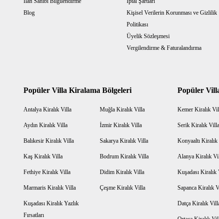
İlan Sahibi Bilgilendirme
İptal Şartları
Blog
Kişisel Verilerin Korunması ve Gizlilik
Politikası
Üyelik Sözleşmesi
Vergilendirme & Faturalandırma
Popüler Villa Kiralama Bölgeleri
Popüler Vill
Antalya Kiralık Villa
Muğla Kiralık Villa
Kemer Kiralık Vil
Aydın Kiralık Villa
İzmir Kiralık Villa
Serik Kiralık Vill
Balıkesir Kiralık Villa
Sakarya Kiralık Villa
Konyaaltı Kiralık 
Kaş Kiralık Villa
Bodrum Kiralık Villa
Alanya Kiralık Vi
Fethiye Kiralık Villa
Didim Kiralık Villa
Kuşadası Kiralık 
Marmaris Kiralık Villa
Çeşme Kiralık Villa
Sapanca Kiralık V
Kuşadası Kiralık Yazlık
Datça Kiralık Vill
Fırsatları