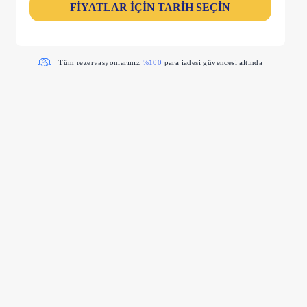
FİYATLAR İÇİN TARİH SEÇİN
Tüm rezervasyonlarınız
%100
para iadesi güvencesi altında