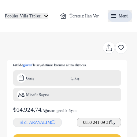
Ücretsiz İlan Ver
Menü
Popüler Villa Tipleri
a
tatilde
güven
'le seyahatinizi koruma altına alıyoruz.
Giriş
Çıkış
Misafir Sayısı
₺14.924,74
/
Ağustos gecelik fiyatı
SİZİ ARAYALIM
0850 241 09 31