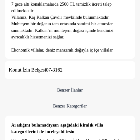
7 gece altı konaklamalarda 2500 TL temizlik ücreti talep
edilmektedir.
Villamız, Kaş Kalkan Çavdır mevkiinde bulunmaktadır.
Muhteşem bir doğanın tam ortasında samimi bir atmosfer
sunmaktadır. Kalkan’ın muhteşem doğası içinde kendinizi
ayrıcalıklı hissetmenizi sağlar.
Ekonomik villalar, deniz manzaralı,
doğayla iç içe villalar
kategorilerinde değerlendirilebilir.
Villamız, denize yaklaşık 20 kilometre, merkeze yaklaşık 25
Konut İzin Belgesi
07-3162
kilometre mesafede bulunmaktadır.
Villaların bulunduğu bölgeler, çevrenin coğrafi yapısı itibariyle
dik ve yamaçlı konumlardan oluşabilmektedir.
Dolayısıyla
villalara ulaşım esnasında yolların yokuş ve stabilize
Benzer İlanlar
(toprak) yapısını dikkate alınmasını, mümkünse özel araç
tercih edilmesini önermekteyiz.
Benzer Kategoriler
Merkezin dışında yer alan villaların genellikle doğa içinde
konumlandığı için, doğal yaşam işaretleri (sinek, arı, böcek
vb.) ile karşılaşabilirsiniz.
Aradığını bulamadıysan aşağıdaki kiralık villa 
Korunaklı villalarımızda %100 görünmeme garantisi
kategorilerini de inceleyebilirsin
vermemekteyiz ve bu villalarımızda %5 sakınma payı
|
|