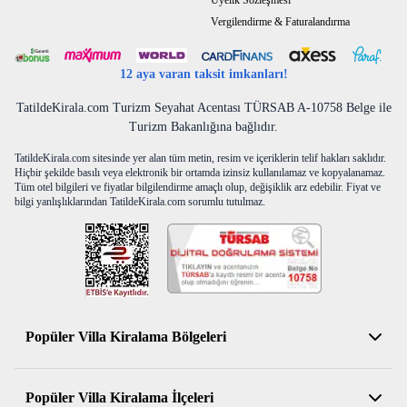
Üyelik Sözleşmesi
Vergilendirme & Faturalandırma
12 aya varan taksit imkanları!
TatildeKirala.com Turizm Seyahat Acentası TÜRSAB A-10758 Belge ile
Turizm Bakanlığına bağlıdır.
TatildeKirala.com sitesinde yer alan tüm metin, resim ve içeriklerin telif hakları saklıdır.
Hiçbir şekilde basılı veya elektronik bir ortamda izinsiz kullanılamaz ve kopyalanamaz.
Tüm otel bilgileri ve fiyatlar bilgilendirme amaçlı olup, değişiklik arz edebilir. Fiyat ve
bilgi yanlışlıklarından TatildeKirala.com sorumlu tutulmaz.
Popüler Villa Kiralama Bölgeleri
Antalya Kiralık Villa
Popüler Villa Kiralama İlçeleri
Muğla Kiralık Villa