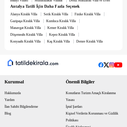
Balayı Villası
Muhafazakar Villalar
Deniz Manzaralı Villa ve Evler
mevcuttur.
Antalya Tatili İçin Daha Fazla Seçenek
|
|
|
Alanya Kiralık Villa
Serik Kiralık Villa
Finike Kiralık Villa
|
|
Gazipaşa Kiralık Villa
Kumluca Kiralık Villa
|
|
Manavgat Kiralık Villa
Kemer Kiralık Villa
|
|
Döşemealtı Kiralık Villa
Kepez Kiralık Villa
|
|
Konyaaltı Kiralık Villa
Kaş Kiralık Villa
Demre Kiralık Villa
Kurumsal
Önemli Bilgiler
Hakkımızda
Konutların Turizm Amaçlı Kiralanma
Yardım
Yasası
İlan Sahibi Bilgilendirme
İptal Şartları
Blog
Kişisel Verilerin Korunması ve Gizlilik
Politikası