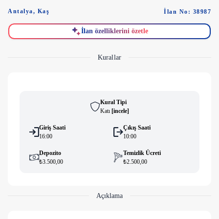
Antalya
,
Kaş
İlan No: 38987
İlan özelliklerini özetle
Kurallar
Kural Tipi
Katı
[
i̇ncele
]
Giriş Saati
Çıkış Saati
16:00
10:00
Depozito
Temizlik Ücreti
₺3.500,00
₺2.500,00
Açıklama