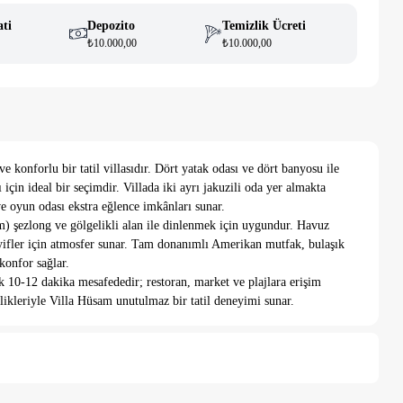
ati
Depozito
Temizlik Ücreti
₺10.000,00
₺10.000,00
 konforlu bir tatil villasıdır. Dört yatak odası ve dört banyosu ile
ı için ideal bir seçimdir. Villada iki ayrı jakuzili oda yer almakta
e oyun odası ekstra eğlence imkânları sunar.
m) şezlong ve gölgelikli alan ile dinlenmek için uygundur. Havuz
ifler için atmosfer sunar. Tam donanımlı Amerikan mutfak, bulaşık
konfor sağlar.
k 10-12 dakika mesafededir; restoran, market ve plajlara erişim
ikleriyle Villa Hüsam unutulmaz bir tatil deneyimi sunar.