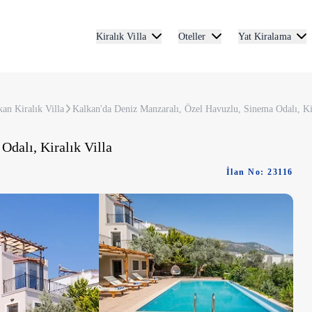
Kiralık Villa
Oteller
Yat Kiralama
an Kiralık Villa
Kalkan'da Deniz Manzaralı, Özel Havuzlu, Sinema Odalı, Kir
dalı, Kiralık Villa
İlan No: 23116