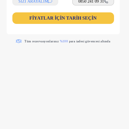
SİZİ ARAYALIM
0850 241 09 31
FİYATLAR İÇİN TARİH SEÇİN
Tüm rezervasyonlarınız
%100
para iadesi güvencesi altında