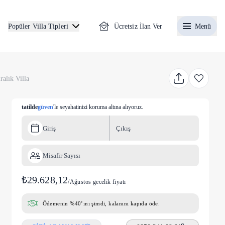
Ücretsiz İlan Ver
Menü
Popüler Villa Tipleri
alık Villa
tatilde
güven
'le seyahatinizi koruma altına alıyoruz.
Giriş
Çıkış
Misafir Sayısı
₺29.628,12
/
Ağustos gecelik fiyatı
Ödemenin %40’ını şimdi, kalanını kapıda öde.