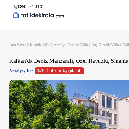
0850 241 09 31
Ana Sayfa
Kiralık Villa
Antalya Kiralık Villa
Kaş Kiralık Villa
Kalk
Kalkan'da Deniz Manzaralı, Özel Havuzlu, Sinema O
%10 İndirim Uygulandı
Antalya
,
Kaş