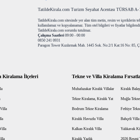
TatildeKirala.com Turizm Seyahat Acentası TÜRSAB A-10
TatildeKirala.com sitesinde yer alan tüm metin, resim ve içeriklerin teli
kullanılamaz ve kopyalanamaz. Tüm otel bilgileri ve fiyatlar bilgilendir
TatildeKirala.com sorumlu tutulmaz.
Çalışma Saatleri
09:00 - 00:00
0850 241 0931
Paragon Tower Kızılırmak Mah. 1445 Sok. No:2/1 Kat:16 No: 85, Ç
a Kiralama İlçeleri
Tekne ve Villa Kiralama Fırsatla
la
Muhafazakar Kiralık Villalar
Kiralık Balayı
a
Tekne Kiralama, Kiralık Yat
Muğla Tekne
Villa
Bodrum Tekne Kiralama
Fethiye Tekn
lla
Kiralık Havuzlu Villa
Bahçeli Vill
Villa
Kalkan Kiralık Villa
Yalıkavak Kir
illa
Kiralık Yazlık
2026 Resmi T