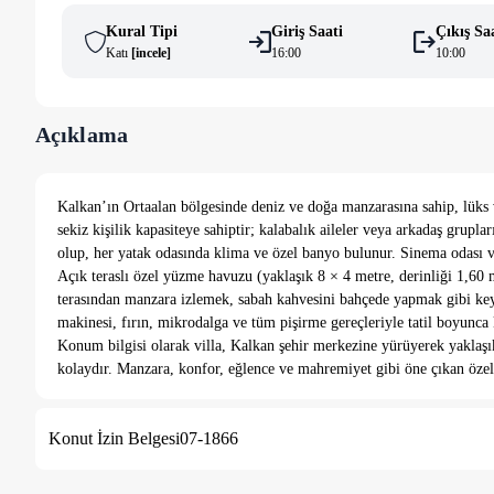
Kural Tipi
Giriş Saati
Çıkış Sa
Katı
[
i̇ncele
]
16:00
10:00
Açıklama
Kalkan’ın Ortaalan bölgesinde deniz ve doğa manzarasına sahip, lüks ve
sekiz kişilik kapasiteye sahiptir; kalabalık aileler veya arkadaş gruplar
olup, her yatak odasında klima ve özel banyo bulunur. Sinema odası v
Açık teraslı özel yüzme havuzu (yaklaşık 8 × 4 metre, derinliği 1,60 
terasından manzara izlemek, sabah kahvesini bahçede yapmak gibi key
makinesi, fırın, mikrodalga ve tüm pişirme gereçleriyle tatil boyunca 
Konum bilgisi olarak villa, Kalkan şehir merkezine yürüyerek yaklaşı
kolaydır. Manzara, konfor, eğlence ve mahremiyet gibi öne çıkan özell
Konut İzin Belgesi
07-1866