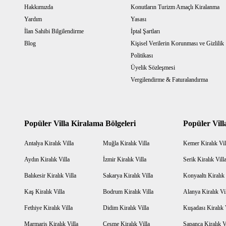
Hakkımızda
Konutların Turizm Amaçlı Kiralanma
Yardım
Yasası
İlan Sahibi Bilgilendirme
İptal Şartları
Blog
Kişisel Verilerin Korunması ve Gizlilik
Politikası
Üyelik Sözleşmesi
Vergilendirme & Faturalandırma
Popüler Villa Kiralama Bölgeleri
Popüler Vill
Antalya Kiralık Villa
Muğla Kiralık Villa
Kemer Kiralık Vil
Aydın Kiralık Villa
İzmir Kiralık Villa
Serik Kiralık Vill
Balıkesir Kiralık Villa
Sakarya Kiralık Villa
Konyaaltı Kiralık 
Kaş Kiralık Villa
Bodrum Kiralık Villa
Alanya Kiralık Vi
Fethiye Kiralık Villa
Didim Kiralık Villa
Kuşadası Kiralık 
Marmaris Kiralık Villa
Çeşme Kiralık Villa
Sapanca Kiralık V