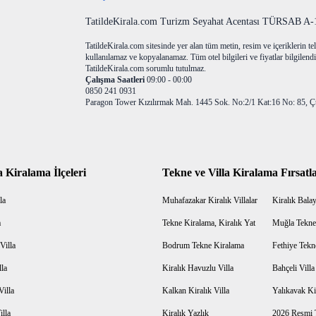
TatildeKirala.com Turizm Seyahat Acentası TÜRSAB A-10
TatildeKirala.com sitesinde yer alan tüm metin, resim ve içeriklerin teli
kullanılamaz ve kopyalanamaz. Tüm otel bilgileri ve fiyatlar bilgilendir
TatildeKirala.com sorumlu tutulmaz.
Çalışma Saatleri
09:00 - 00:00
0850 241 0931
Paragon Tower Kızılırmak Mah. 1445 Sok. No:2/1 Kat:16 No: 85, Ç
a Kiralama İlçeleri
Tekne ve Villa Kiralama Fırsatla
la
Muhafazakar Kiralık Villalar
Kiralık Balayı
a
Tekne Kiralama, Kiralık Yat
Muğla Tekne
Villa
Bodrum Tekne Kiralama
Fethiye Tekn
lla
Kiralık Havuzlu Villa
Bahçeli Vill
Villa
Kalkan Kiralık Villa
Yalıkavak Kir
illa
Kiralık Yazlık
2026 Resmi T