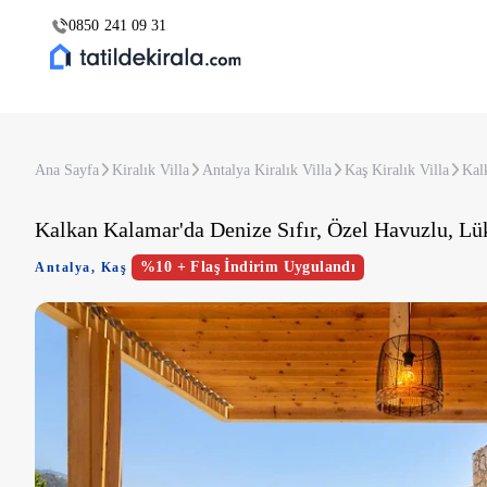
0850 241 09 31
Ana Sayfa
Kiralık Villa
Antalya Kiralık Villa
Kaş Kiralık Villa
Kalk
Kalkan Kalamar'da Denize Sıfır, Özel Havuzlu, Lük
%10 + Flaş İndirim Uygulandı
Antalya
,
Kaş