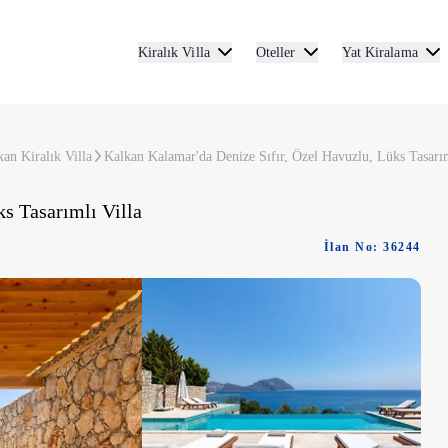
Kiralık Villa
Oteller
Yat Kiralama
an Kiralık Villa
Kalkan Kalamar'da Denize Sıfır, Özel Havuzlu, Lüks Tasarım
s Tasarımlı Villa
İlan No: 36244