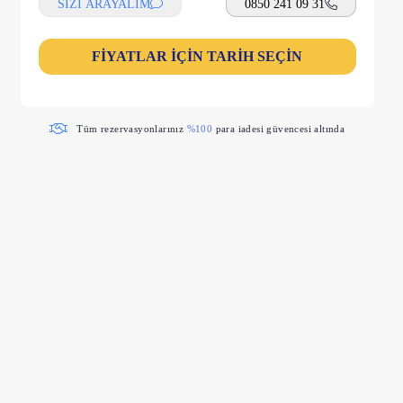
SİZİ ARAYALIM
0850 241 09 31
FİYATLAR İÇİN TARİH SEÇİN
Tüm rezervasyonlarınız
%100
para iadesi güvencesi altında