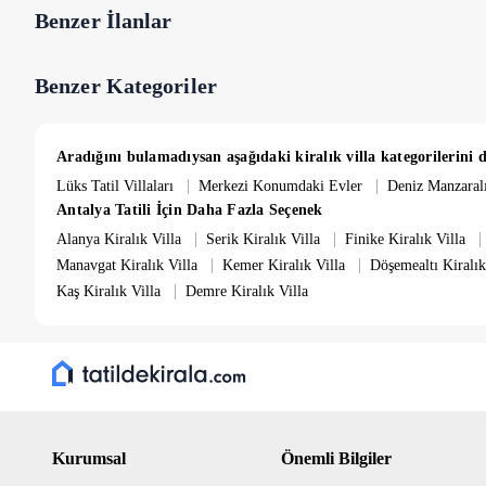
tuvalet mevcuttur.
Benzer İlanlar
3. Yatak Odası;
Deniz manzaralı odada bir adet çift kişilik yatak,
tuvalet mevcuttur.
Benzer Kategoriler
4. Yatak Odası;
Yatak odasında iki adet tek kişilik yatak, komodin,
Havuz Bilgileri;
Villamızda, 4*13 metre ebatlarında 1,65 metre derinliğinde havuz 
Aradığını bulamadıysan aşağıdaki kiralık villa kategorilerini d
|
|
Lüks Tatil Villaları
Merkezi Konumdaki Evler
Deniz Manzaralı
Haftalık 25.000 Türk Lirası ısıtmalı havuz ücreti mevcuttur.
Antalya Tatili İçin Daha Fazla Seçenek
|
|
|
Alanya Kiralık Villa
Serik Kiralık Villa
Finike Kiralık Villa
Giriş ve Çıkış Saatleri;
|
|
Tüm Villalarımıza giriş saati öğleden sonra 16:00 olup, çıkış saati ise
Manavgat Kiralık Villa
Kemer Kiralık Villa
Döşemealtı Kiralık
kontrollerinin, eksiklerinin tamamlanması için saatlere uymak zorunl
|
Kaş Kiralık Villa
Demre Kiralık Villa
Genel Bilgiler;
Havuz ve bahçe bakımı günde bir kez görevliler tarafından düzenli ol
Ayrıca bir ücret talep edilmemektedir. Villa size konaklama yapacağın
kez temizlenmektedir.
Kurumsal
Önemli Bilgiler