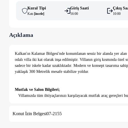
Kural Tipi
Giriş Saati
Çıkış Sa
Katı
[
i̇ncele
]
16:00
10:00
Açıklama
Kalkan'ın Kalamar Bölgesi'nde konumlanan sessiz bir alanda yer alan ki
odalı villa iki kat olarak inşa edilmiştir. Villanın giriş kısmında öze
sadece bir iskele kadar uzaklıktadır. Modern ve konsept tasarıma sahi
yaklaşık 300 Metrelik mesafe stabilize yoldur.
Mutfak ve Salon Bilgileri;
Villamızda tüm ihtiyaçlarınızı karşılayacak mutfak araç gereçleri b
bulunmaktadır.
Konut İzin Belgesi
07-2155
Yatak Odaları;
1. Yatak Odası;
Yatak odasında iki adet tek kişilik yatak, komodin,
2. Yatak Odası;
Deniz manzaralı odada bir adet çift kişilik yatak, 