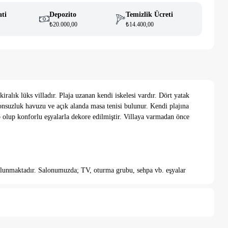
ati
Depozito
Temizlik Ücreti
₺20.000,00
₺14.400,00
ralık lüks villadır. Plaja uzanan kendi iskelesi vardır. Dört yatak
l sonsuzluk havuzu ve açık alanda masa tenisi bulunur. Kendi plajına
p olup konforlu eşyalarla dekore edilmiştir. Villaya varmadan önce
ulunmaktadır. Salonumuzda; TV, oturma grubu, sehpa vb. eşyalar
 elbise dolabı ve klimalı yer alır. Özel banyo ve tuvalet mevcuttur.
komodin, elbise dolabı ve klimalı yer almaktadır. Özel banyo ve