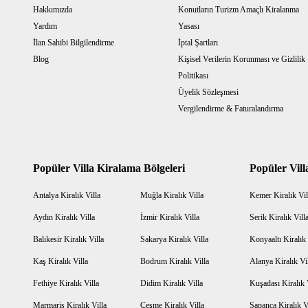
Hakkımızda
Konutların Turizm Amaçlı Kiralanma
Yardım
Yasası
İlan Sahibi Bilgilendirme
İptal Şartları
Blog
Kişisel Verilerin Korunması ve Gizlilik
Politikası
Üyelik Sözleşmesi
Vergilendirme & Faturalandırma
Popüler Villa Kiralama Bölgeleri
Popüler Vill
Antalya Kiralık Villa
Muğla Kiralık Villa
Kemer Kiralık Vil
Aydın Kiralık Villa
İzmir Kiralık Villa
Serik Kiralık Vill
Balıkesir Kiralık Villa
Sakarya Kiralık Villa
Konyaaltı Kiralık 
Kaş Kiralık Villa
Bodrum Kiralık Villa
Alanya Kiralık Vi
Fethiye Kiralık Villa
Didim Kiralık Villa
Kuşadası Kiralık 
Marmaris Kiralık Villa
Çeşme Kiralık Villa
Sapanca Kiralık V