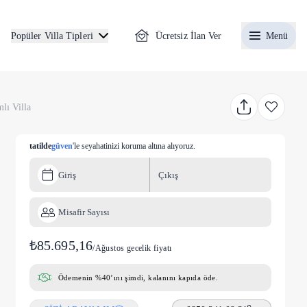
Ücretsiz İlan Ver
Menü
Popüler Villa Tipleri
lı Villa
tatilde
güven
'le seyahatinizi koruma altına alıyoruz.
Giriş
Çıkış
Misafir Sayısı
₺85.695,16
/
Ağustos gecelik fiyatı
Ödemenin %40’ını şimdi, kalanını kapıda öde.