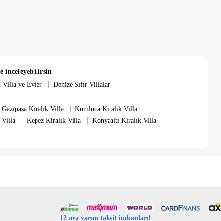
 komodin, elbise dolabı ve klimalı yer almaktadır. Özel banyo ve
 elbise dolabı ve klimalı yer alır. Özel banyo ve tuvalet mevcuttur.
bulunmaktadır
e inceleyebilirsin
|
 Villa ve Evler
Denize Sıfır Villalar
|
|
Gazipaşa Kiralık Villa
Kumluca Kiralık Villa
|
|
|
 sabah 10:00'dır. Villalarımızın temizliklerinin, gerekli
 Villa
Kepez Kiralık Villa
Konyaaltı Kiralık Villa
udur.
arak yapılmaktadır. Elektrik, su, gaz ücretleri fiyatlara dahildir.
ız gün temiz ve hazırlanmış olarak teslim edilmekte ve haftada bir
12 aya varan taksit imkanları!