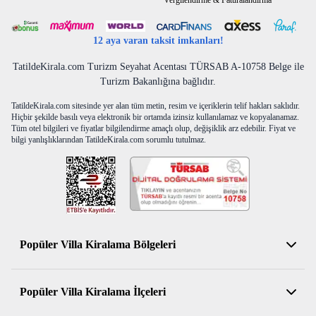
Vergilendirme & Faturalandırma
12 aya varan taksit imkanları!
TatildeKirala.com Turizm Seyahat Acentası TÜRSAB A-10758 Belge ile
Turizm Bakanlığına bağlıdır.
TatildeKirala.com sitesinde yer alan tüm metin, resim ve içeriklerin telif hakları saklıdır.
Hiçbir şekilde basılı veya elektronik bir ortamda izinsiz kullanılamaz ve kopyalanamaz.
Tüm otel bilgileri ve fiyatlar bilgilendirme amaçlı olup, değişiklik arz edebilir. Fiyat ve
bilgi yanlışlıklarından TatildeKirala.com sorumlu tutulmaz.
Popüler Villa Kiralama Bölgeleri
Antalya Kiralık Villa
Popüler Villa Kiralama İlçeleri
Muğla Kiralık Villa