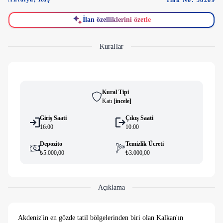
İlan No: 38289
İlan özelliklerini özetle
Kurallar
Kural Tipi
Katı
[
i̇ncele
]
Giriş Saati
Çıkış Saati
16:00
10:00
Depozito
Temizlik Ücreti
₺5.000,00
₺3.000,00
Açıklama
Akdeniz'in en gözde tatil bölgelerinden biri olan Kalkan'ın