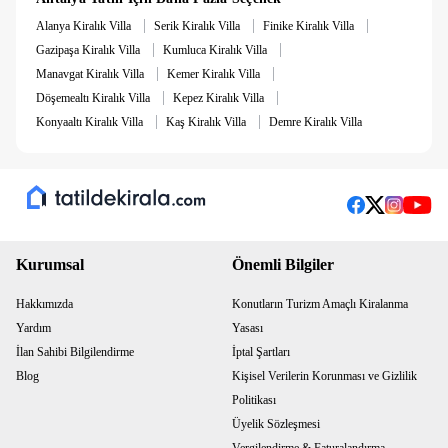
₺3.000 temizlik ücreti ve depozito olarak 5.000 Türk Lirası
|
|
|
alınmaktadır.
Alanya Kiralık Villa
Serik Kiralık Villa
Finike Kiralık Villa
Isıtmalı havuz 1 Kasım - 1 Mayıs tarihleri arasında
|
|
Gazipaşa Kiralık Villa
Kumluca Kiralık Villa
aktiftir. Günlük ısıtma ücreti ₺1.750 TL'dir.
|
|
Manavgat Kiralık Villa
Kemer Kiralık Villa
|
|
Döşemealtı Kiralık Villa
Kepez Kiralık Villa
|
|
Konyaaltı Kiralık Villa
Kaş Kiralık Villa
Demre Kiralık Villa
Kurumsal
Önemli Bilgiler
Hakkımızda
Konutların Turizm Amaçlı Kiralanma
Yardım
Yasası
İlan Sahibi Bilgilendirme
İptal Şartları
Blog
Kişisel Verilerin Korunması ve Gizlilik
Politikası
Üyelik Sözleşmesi