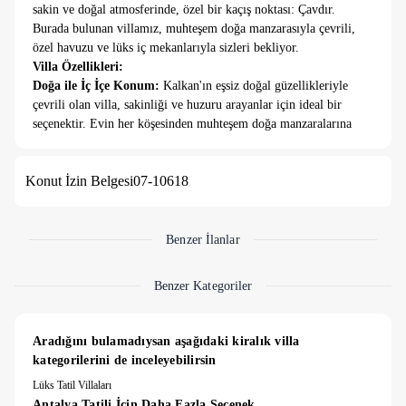
sakin ve doğal atmosferinde, özel bir kaçış noktası: Çavdır.
Burada bulunan villamız, muhteşem doğa manzarasıyla çevrili,
özel havuzu ve lüks iç mekanlarıyla sizleri bekliyor.
Villa Özellikleri:
Doğa ile İç İçe Konum:
Kalkan'ın eşsiz doğal güzellikleriyle
çevrili olan villa, sakinliği ve huzuru arayanlar için ideal bir
seçenektir. Evin her köşesinden muhteşem doğa manzaralarına
şahit olabilirsiniz.
Özel Havuz ve Bahçe:
Geniş bir bahçe içinde yer alan villa,
Konut İzin Belgesi
07-10618
özel yüzme havuzu ve güneşlenme terasıyla dinlenme ve
eğlenme imkanı sunar. Havuz başında keyifli vakit geçirebilir,
gün boyu güneşin ve doğanın tadını çıkarabilirsiniz.
Lüks İç Mekan:
Modern ve şık bir tasarıma sahip olan villa,
Benzer İlanlar
geniş oturma alanları, tam donanımlı mutfak ve konforlu yatak
odalarıyla tasarlanmıştır. Her detayı özenle seçilmiş
Benzer Kategoriler
mobilyalarla döşenmiştir.
Özel Detaylar:
Villada bulunan özel jakuzi veya spa alanları
gibi ekstra olanaklarla tatilinizi daha da keyifli hale
Aradığını bulamadıysan aşağıdaki kiralık villa 
getirebilirsiniz.
kategorilerini de inceleyebilirsin
Lüks Tatil Villaları
NOT: 5 Gece altı konaklamalarda girişte nakit olarak
Antalya Tatili İçin Daha Fazla Seçenek