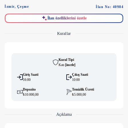
İzmir
,
Çeşme
İlan No: 40984
İlan özelliklerini özetle
Kurallar
Kural Tipi
Katı
[
i̇ncele
]
Giriş Saati
Çıkış Saati
16:00
10:00
Depozito
Temizlik Ücreti
₺10.000,00
₺5.000,00
Açıklama