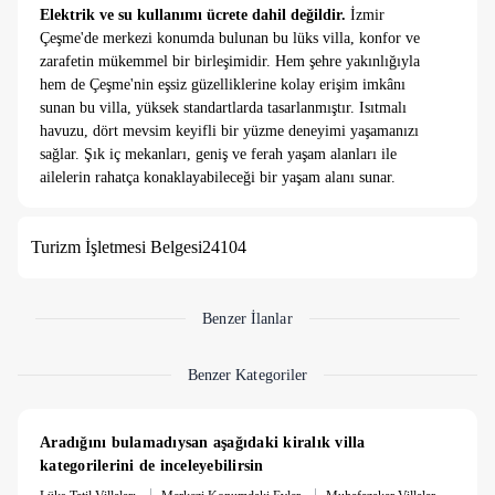
Elektrik ve su kullanımı ücrete dahil değildir.
İzmir
Çeşme'de merkezi konumda bulunan bu lüks villa, konfor ve
zarafetin mükemmel bir birleşimidir. Hem şehre yakınlığıyla
hem de Çeşme'nin eşsiz güzelliklerine kolay erişim imkânı
sunan bu villa, yüksek standartlarda tasarlanmıştır. Isıtmalı
havuzu, dört mevsim keyifli bir yüzme deneyimi yaşamanızı
sağlar. Şık iç mekanları, geniş ve ferah yaşam alanları ile
ailelerin rahatça konaklayabileceği bir yaşam alanı sunar.
Modern tasarımı, zarif detaylarla birleşerek ferah bir atmosfer
yaratırken, dış mekânı da özel olarak dekore edilmiştir. Bu
Turizm İşletmesi Belgesi
24104
villa, lüks yaşamın gereksinimlerini en ince ayrıntısına kadar
karşılayan bir özelliğe sahiptir.
Not: 5.000 TL Temizlik Ücreti alınmaktadır.
Not: 10.000 TL Hasar Depozitosu bulunmaktadır. Hasarsızlık
Benzer İlanlar
durumunda konaklama sonunda iade edilmektedir.
Benzer Kategoriler
Aradığını bulamadıysan aşağıdaki kiralık villa 
kategorilerini de inceleyebilirsin
|
|