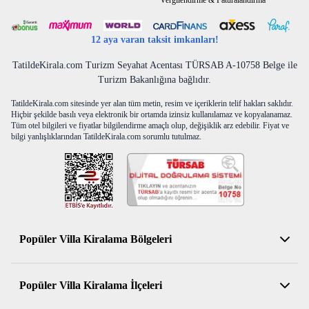
Vergilendirme & Faturalandırma
12 aya varan taksit imkanları!
TatildeKirala.com Turizm Seyahat Acentası TÜRSAB A-10758 Belge ile
Turizm Bakanlığına bağlıdır.
TatildeKirala.com sitesinde yer alan tüm metin, resim ve içeriklerin telif hakları saklıdır.
Hiçbir şekilde basılı veya elektronik bir ortamda izinsiz kullanılamaz ve kopyalanamaz.
Tüm otel bilgileri ve fiyatlar bilgilendirme amaçlı olup, değişiklik arz edebilir. Fiyat ve
bilgi yanlışlıklarından TatildeKirala.com sorumlu tutulmaz.
Popüler Villa Kiralama Bölgeleri
Antalya Kiralık Villa
Popüler Villa Kiralama İlçeleri
Muğla Kiralık Villa