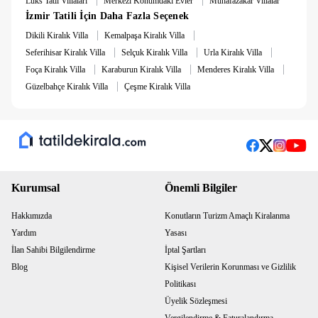
Lüks Tatil Villaları
Merkezi Konumdaki Evler
Muhafazakar Villalar
İzmir Tatili İçin Daha Fazla Seçenek
|
|
Dikili Kiralık Villa
Kemalpaşa Kiralık Villa
|
|
|
Seferihisar Kiralık Villa
Selçuk Kiralık Villa
Urla Kiralık Villa
|
|
|
Foça Kiralık Villa
Karaburun Kiralık Villa
Menderes Kiralık Villa
|
Güzelbahçe Kiralık Villa
Çeşme Kiralık Villa
Kurumsal
Önemli Bilgiler
Hakkımızda
Konutların Turizm Amaçlı Kiralanma
Yardım
Yasası
İlan Sahibi Bilgilendirme
İptal Şartları
Blog
Kişisel Verilerin Korunması ve Gizlilik
Politikası
Üyelik Sözleşmesi