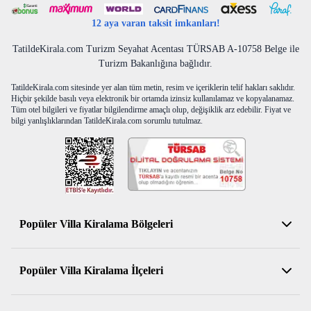
12 aya varan taksit imkanları!
TatildeKirala.com Turizm Seyahat Acentası TÜRSAB A-10758 Belge ile
Turizm Bakanlığına bağlıdır.
TatildeKirala.com sitesinde yer alan tüm metin, resim ve içeriklerin telif hakları saklıdır.
Hiçbir şekilde basılı veya elektronik bir ortamda izinsiz kullanılamaz ve kopyalanamaz.
Tüm otel bilgileri ve fiyatlar bilgilendirme amaçlı olup, değişiklik arz edebilir. Fiyat ve
bilgi yanlışlıklarından TatildeKirala.com sorumlu tutulmaz.
Popüler Villa Kiralama Bölgeleri
Antalya Kiralık Villa
Popüler Villa Kiralama İlçeleri
Muğla Kiralık Villa
Aydın Kiralık Villa
Kemer Kiralık Villa