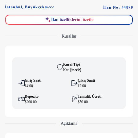
İstanbul
,
Büyükçekmece
İlan No: 44879
İlan özelliklerini özetle
Kurallar
Kural Tipi
Katı
[
i̇ncele
]
Giriş Saati
Çıkış Saati
14:00
12:00
Depozito
Temizlik Ücreti
$200.00
$50.00
Açıklama