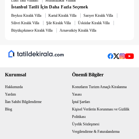
Lüks Tatil Villaları
Muhafazakar Villalar
İstanbul Tatili İçin Daha Fazla Seçenek
|
|
|
Beykoz Kiralık Villa
Kartal Kiralık Villa
Sarıyer Kiralık Villa
|
|
|
Silivri Kiralık Villa
Şile Kiralık Villa
Üsküdar Kiralık Villa
|
Büyükçekmece Kiralık Villa
Arnavutköy Kiralık Villa
Kurumsal
Önemli Bilgiler
Hakkımızda
Konutların Turizm Amaçlı Kiralanma
Yardım
Yasası
İlan Sahibi Bilgilendirme
İptal Şartları
Blog
Kişisel Verilerin Korunması ve Gizlilik
Politikası
Üyelik Sözleşmesi
Vergilendirme & Faturalandırma