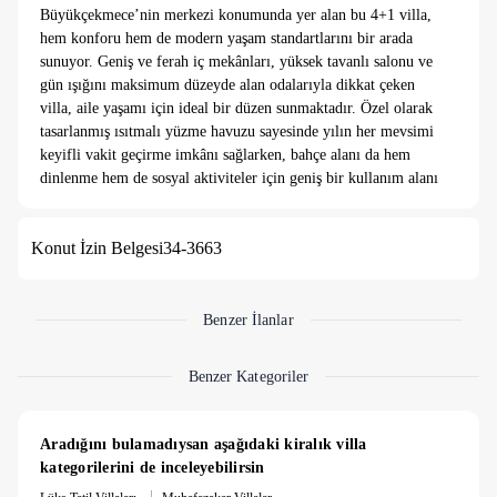
Büyükçekmece’nin merkezi konumunda yer alan bu 4+1 villa,
hem konforu hem de modern yaşam standartlarını bir arada
sunuyor. Geniş ve ferah iç mekânları, yüksek tavanlı salonu ve
gün ışığını maksimum düzeyde alan odalarıyla dikkat çeken
villa, aile yaşamı için ideal bir düzen sunmaktadır. Özel olarak
tasarlanmış ısıtmalı yüzme havuzu sayesinde yılın her mevsimi
keyifli vakit geçirme imkânı sağlarken, bahçe alanı da hem
dinlenme hem de sosyal aktiviteler için geniş bir kullanım alanı
sunar. Ulaşım akslarına, alışveriş merkezlerine ve sosyal
olanaklara yakınlığıyla öne çıkan bu mülk, hem yatırım hem de
Konut İzin Belgesi
34-3663
oturum amacıyla benzersiz bir fırsat niteliğindedir.
Isıtmalı havuz ücreti gecelik 50 Dolar'dır. Köpek dışında
evcil hayvan kabul edilmektedir.
Benzer İlanlar
Benzer Kategoriler
Aradığını bulamadıysan aşağıdaki kiralık villa 
kategorilerini de inceleyebilirsin
|