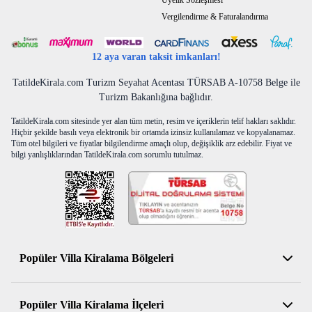
Üyelik Sözleşmesi
Vergilendirme & Faturalandırma
12 aya varan taksit imkanları!
TatildeKirala.com Turizm Seyahat Acentası TÜRSAB A-10758 Belge ile
Turizm Bakanlığına bağlıdır.
TatildeKirala.com sitesinde yer alan tüm metin, resim ve içeriklerin telif hakları saklıdır.
Hiçbir şekilde basılı veya elektronik bir ortamda izinsiz kullanılamaz ve kopyalanamaz.
Tüm otel bilgileri ve fiyatlar bilgilendirme amaçlı olup, değişiklik arz edebilir. Fiyat ve
bilgi yanlışlıklarından TatildeKirala.com sorumlu tutulmaz.
Popüler Villa Kiralama Bölgeleri
Antalya Kiralık Villa
Popüler Villa Kiralama İlçeleri
Muğla Kiralık Villa