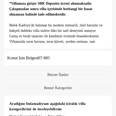
*Villamıza girişte 500€ Depozito ücreti alınmaktadır.
Çıkışınızdan sonra villa içerisinde herhangi bir hasar
olmaması halinde iade edilmektedir.
Belek Kadriye'de bulunan bu modern mimarili, özel havuzlu ve
bahçeli dubleks villa sizlere lüks bir tatil deneyimi sunuyor.
Geniş ve ferah tasarımı ile kendinizi evinizde hissedeceksiniz.
Villamızda ozon havuzu, teras küveti, yerden ısıtması, tam
donanımlı özel mutfağı, özel tasarım yatak odası ve
banyosu, güvenlik kamerası, alarm ve ısı sensörleri mevcuttur.
Konut İzin Belgesi
07-985
Burada gününüzü güneşlenerek geçirebilir veya serin havuzda
yüzerek keyifli bir tatil günü geçirebilirsiniz.
The Land Of Legends'a 800 metre, plaja 3 km ve
Benzer İlanlar
restoranlara 650 metre mesafesiyle konforu, güvenlik ve
muhteşem lokasyon ile birleştirerek size sıra dışı bir tatil
Benzer Kategoriler
deneyimi sunuyoruz.
Belek Kadriye'de modern bir tatil deneyimi yaşamak isteyenler
Aradığını bulamadıysan aşağıdaki kiralık villa 
için bu dubleks villa, ideal bir seçenektir. Kendinizi evinizde
kategorilerini de inceleyebilirsin
hissedeceğiniz, lüks bir tatil deneyimi yaşayabileceğiniz bir
|