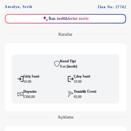
Antalya
,
Serik
İlan No: 27742
İlan özelliklerini özetle
Kurallar
Kural Tipi
Katı
[
i̇ncele
]
Giriş Saati
Çıkış Saati
16:00
10:00
Depozito
Temizlik Ücreti
€500,00
€0,00
Açıklama