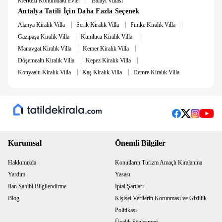
Merkezi Konumdaki Evler
Balayı Villası
villa arıyorsanız, bu villa tam size göre.
Antalya Tatili İçin Daha Fazla Seçenek
|
|
|
Kanepe'de 1 kişi daha kalabilir.
Alanya Kiralık Villa
Serik Kiralık Villa
Finike Kiralık Villa
|
|
Gazipaşa Kiralık Villa
Kumluca Kiralık Villa
İlanımızın havuzu 20 Nisan itibariyle açıktır.
|
|
Manavgat Kiralık Villa
Kemer Kiralık Villa
|
|
Döşemealtı Kiralık Villa
Kepez Kiralık Villa
|
|
Konyaaltı Kiralık Villa
Kaş Kiralık Villa
Demre Kiralık Villa
Kurumsal
Önemli Bilgiler
Hakkımızda
Konutların Turizm Amaçlı Kiralanma
Yardım
Yasası
İlan Sahibi Bilgilendirme
İptal Şartları
Blog
Kişisel Verilerin Korunması ve Gizlilik
Politikası