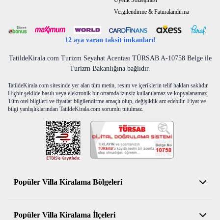
Üyelik Sözleşmesi
zorunludur.
Vergilendirme & Faturalandırma
Genel Bilgiler;
12 aya varan taksit imkanları!
Havuz ve bahçe bakımı günde bir kez görevliler tarafından
düzenli olarak yapılmaktadır. Elektrik, su, gaz ücretleri
TatildeKirala.com Turizm Seyahat Acentası TÜRSAB A-10758 Belge ile
fiyatlara dahildir. Ayrıca bir ücret talep edilmemektedir. Villa
Turizm Bakanlığına bağlıdır.
size konaklama yapacağınız gün temiz ve hazırlanmış olarak
teslim edilmekte ve haftada bir kez temizlenmektedir.
TatildeKirala.com sitesinde yer alan tüm metin, resim ve içeriklerin telif hakları saklıdır.
Not;
Tüm sezonda minimum kiralama süresi 3 gecedir. 7
Hiçbir şekilde basılı veya elektronik bir ortamda izinsiz kullanılamaz ve kopyalanamaz.
Tüm otel bilgileri ve fiyatlar bilgilendirme amaçlı olup, değişiklik arz edebilir. Fiyat ve
geceden daha az konaklamalar için ekstra 5000 TL temizlik
bilgi yanlışlıklarından TatildeKirala.com sorumlu tutulmaz.
ücreti talep edilir.
Popüler Villa Kiralama Bölgeleri
Antalya Kiralık Villa
Popüler Villa Kiralama İlçeleri
Muğla Kiralık Villa