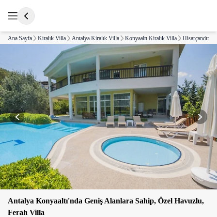
Ana Sayfa
Kiralık Villa
Antalya Kiralık Villa
Konyaaltı Kiralık Villa
Hisarçandır Kir
Antalya Konyaaltı'nda Geniş Alanlara Sahip, Özel Havuzlu,
Ferah Villa