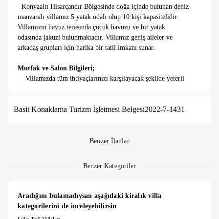
Konyaaltı Hisarçandır Bölgesinde doğa içinde bulunan deniz
manzaralı villamız 5 yatak odalı olup 10 kişi kapasitelidir.
Villamızın havuz terasında çocuk havuzu ve bir yatak
odasında jakuzi bulunmaktadır. Villamız geniş aileler ve
arkadaş grupları için harika bir tatil imkanı sunar.
Mutfak ve Salon Bilgileri;
Villamızda tüm ihtiyaçlarınızı karşılayacak şekilde yeterli
mutfak araç gereçleri ve ayrıca salonumuzda TV, oturma
grubu, sehpa vb. eşyalar bulunmaktadır.
Basit Konaklama Turizm İşletmesi Belgesi
2022-7-1431
Yatak Odaları;
1. Yatak Odası;
1 adet çift kişilik yatak, klima, komodin,
elbise dolabı, saç kurutma makinesi, makyaj masası,tuvalet ve
Benzer İlanlar
banyosu bulunmaktadır.
2. Yatak Odası;
1 adet çift kişilik yatak , klima, komodin,
Benzer Kategoriler
elbise dolabı, saç kurutma makinesi, makyaj masası, jakuzi,
tuvalet ve banyosu bulunmaktadır.
3. Yatak Odası;
1 adet çift kişilik yatak, klima, komodin,
Aradığını bulamadıysan aşağıdaki kiralık villa 
elbise dolabı, saç kurutma makinesi, makyaj masası, tuvalet ve
kategorilerini de inceleyebilirsin
banyosu bulunmaktadır.