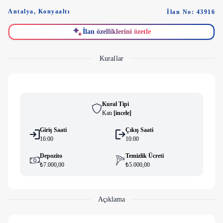
Antalya
,
Konyaaltı
İlan No: 43916
İlan özelliklerini özetle
Kurallar
Kural Tipi
Katı
[
i̇ncele
]
Giriş Saati
Çıkış Saati
16:00
10:00
Depozito
Temizlik Ücreti
₺7.000,00
₺5.000,00
Açıklama