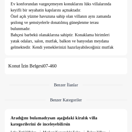
Ev konforundan vazgeçemeyen konuklarını lüks villalarında
keyifli bir seyahatin kapılarını açmaktadır.
Özel açık yüzme havuzuna sahip olan villanın aynı zamanda
şezlong ve şemsiyelerle donatılmış güneşlenme terası
bulunmadır.
Bahçesi barbekü olanaklarına sahiptir. Konaklama birimleri
yatak odaları, salon, mutfak, balkon ve banyodan meydana
gelmektedir. Kendi yemeklerinizi hazırlayabileceğiniz mutfak
fırın, ocak, buzdolabı, bulaşık makinesi ve mutfak gereçleriyle
donatılmıştır. Banyolarda çamaşır makinesi de bulunmaktadır.
Konut İzin Belgesi
07-460
Klima, oturma grubu, TV ve ücretsiz internet erişimi diğer
özelliklerindendir.
Tesisin ücretsiz olarak faydalanabileceğiniz otoparkı mevcuttur.
Ayrıca Gazipaşa Havalimanı'na 50 km, Antalya Havalimanı'na
Benzer İlanlar
ise 120 km mesafededir.
Benzer Kategoriler
20 Kişiye kadar ekstra ücret ile konaklama sağlanabilir.
Fiyat için uzman ekibimiz ile iletişime geçiniz.
Aradığını bulamadıysan aşağıdaki kiralık villa 
Not: 7 gece altında konaklamaya 5.000 TL Temizlik Ücreti
kategorilerini de inceleyebilirsin
alınmaktadır.
|
|
|