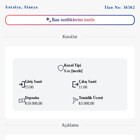
Antalya
,
Alanya
İlan No: 36562
İlan özelliklerini özetle
Kurallar
Kural Tipi
Katı
[
i̇ncele
]
Giriş Saati
Çıkış Saati
15:00
11:00
Depozito
Temizlik Ücreti
₺10.000,00
₺5.000,00
Açıklama