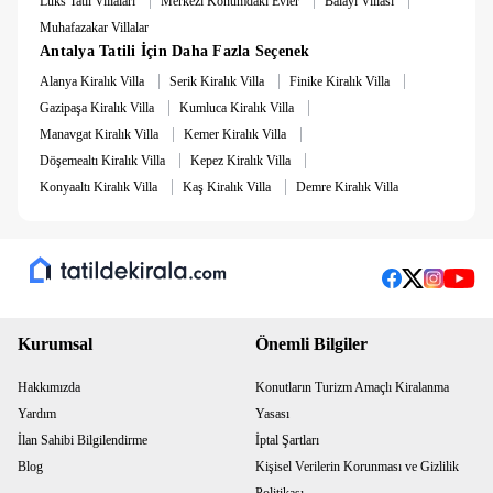
Lüks Tatil Villaları
Merkezi Konumdaki Evler
Balayı Villası
Muhafazakar Villalar
Not: 10.000 TL Hasar Depozitosu bulunmaktadır.
Antalya Tatili İçin Daha Fazla Seçenek
Hasarsızlık durumunda konaklama sonunda iade
edilmektedir.
|
|
|
Alanya Kiralık Villa
Serik Kiralık Villa
Finike Kiralık Villa
|
|
Gazipaşa Kiralık Villa
Kumluca Kiralık Villa
|
|
Manavgat Kiralık Villa
Kemer Kiralık Villa
|
|
Döşemealtı Kiralık Villa
Kepez Kiralık Villa
|
|
Konyaaltı Kiralık Villa
Kaş Kiralık Villa
Demre Kiralık Villa
Kurumsal
Önemli Bilgiler
Hakkımızda
Konutların Turizm Amaçlı Kiralanma
Yardım
Yasası
İlan Sahibi Bilgilendirme
İptal Şartları
Blog
Kişisel Verilerin Korunması ve Gizlilik