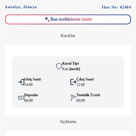
Antalya
,
Alanya
İlan No: 42464
İlan özelliklerini özetle
Kurallar
Kural Tipi
Katı
[
i̇ncele
]
Giriş Saati
Çıkış Saati
14:00
12:00
Depozito
Temizlik Ücreti
₺0,00
₺0,00
Açıklama