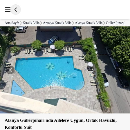
Ana Sayfa
Kiralık Villa
Antalya Kiralık Villa
Alanya Kiralık Villa
Güller Pınarı Kira
Alanya Güllerpınarı'nda Ailelere Uygun, Ortak Havuzlu,
Konforlu Suit