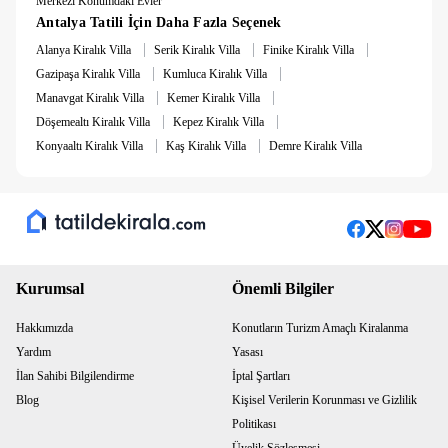
Merkezi Konumdaki Evler
Antalya Tatili İçin Daha Fazla Seçenek
|
|
|
Alanya Kiralık Villa
Serik Kiralık Villa
Finike Kiralık Villa
|
|
Gazipaşa Kiralık Villa
Kumluca Kiralık Villa
|
|
Manavgat Kiralık Villa
Kemer Kiralık Villa
|
|
Döşemealtı Kiralık Villa
Kepez Kiralık Villa
|
|
Konyaaltı Kiralık Villa
Kaş Kiralık Villa
Demre Kiralık Villa
Kurumsal
Önemli Bilgiler
Hakkımızda
Konutların Turizm Amaçlı Kiralanma
Yardım
Yasası
İlan Sahibi Bilgilendirme
İptal Şartları
Blog
Kişisel Verilerin Korunması ve Gizlilik
Politikası