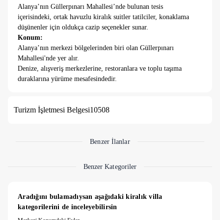
Alanya’nın Güllerpınarı Mahallesi’nde bulunan tesis
içerisindeki, ortak havuzlu kiralık suitler tatilciler, konaklama
düşünenler için oldukça cazip seçenekler sunar.
Konum:
Alanya’nın merkezi bölgelerinden biri olan Güllerpınarı
Mahallesi'nde yer alır.
Denize, alışveriş merkezlerine, restoranlara ve toplu taşıma
duraklarına yürüme mesafesindedir.
Huzurlu ve güvenli bir çevreye sahip; hem aileler hem de
bireysel tatilciler için uygundur.
Turizm İşletmesi Belgesi
10508
Tesis Özellikleri:
Site kapalı bir tesis içinde yer alır.
Güvenlik sistemi mevcuttur.
Ortak kullanımda geniş bir yüzme havuzu mevcuttur.
Benzer İlanlar
Bahçe veya peyzaj düzenlemesi yapılmış ortak alanlar sunar.
Otopark, çocuk oyun alanı gibi olanaklar da bulunmaktadır.
Benzer Kategoriler
Aradığını bulamadıysan aşağıdaki kiralık villa 
kategorilerini de inceleyebilirsin