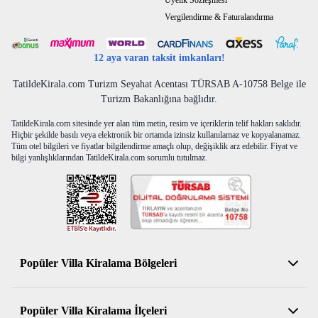
Üyelik Sözleşmesi
Vergilendirme & Faturalandırma
12 aya varan taksit imkanları!
TatildeKirala.com Turizm Seyahat Acentası TÜRSAB A-10758 Belge ile
Turizm Bakanlığına bağlıdır.
TatildeKirala.com sitesinde yer alan tüm metin, resim ve içeriklerin telif hakları saklıdır.
Hiçbir şekilde basılı veya elektronik bir ortamda izinsiz kullanılamaz ve kopyalanamaz.
Tüm otel bilgileri ve fiyatlar bilgilendirme amaçlı olup, değişiklik arz edebilir. Fiyat ve
bilgi yanlışlıklarından TatildeKirala.com sorumlu tutulmaz.
Popüler Villa Kiralama Bölgeleri
Antalya Kiralık Villa
Popüler Villa Kiralama İlçeleri
Muğla Kiralık Villa