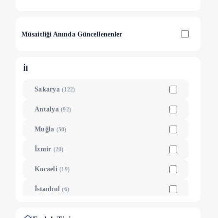
Müsaitliği Anında Güncellenenler
İl
Sakarya
(
122
)
Antalya
(
92
)
Muğla
(
50
)
İzmir
(
20
)
Kocaeli
(
19
)
İstanbul
(
6
)
Aydın
(
6
)