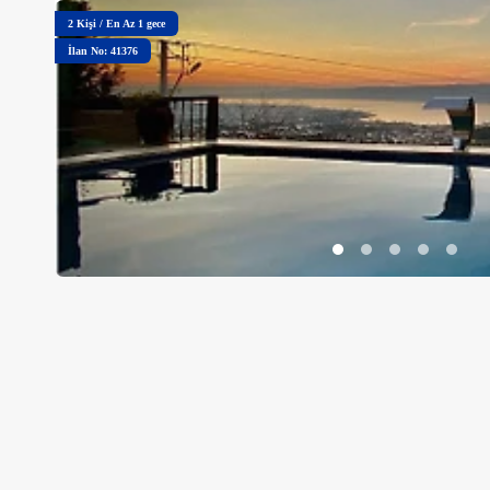
2
Kişi
/
En Az 1 gece
İlan No: 41376