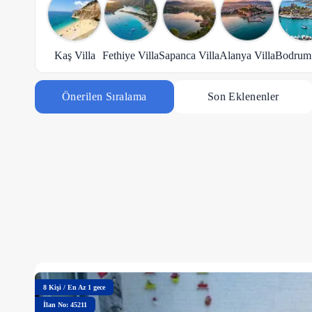
Kaş Villa
Fethiye Villa
Sapanca Villa
Alanya Villa
Bodrum 
Önerilen Sıralama
Son Eklenenler
8
Kişi
/
En Az 1 gece
İlan No: 45211