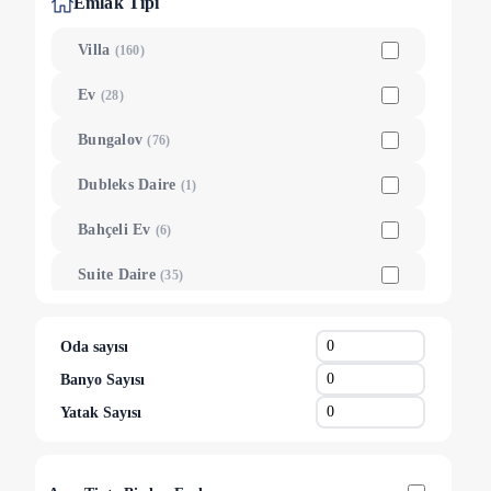
Emlak Tipi
Ankara
(
5
)
Villa
(
160
)
Balıkesir
(
2
)
Ev
(
28
)
Bolu
(
2
)
Bungalov
(
76
)
Kıbrıs
(
2
)
Dubleks Daire
(
1
)
Rize
(
1
)
Bahçeli Ev
(
6
)
Sinop
(
1
)
Suite Daire
(
35
)
Yalova
(
1
)
Oda
(
9
)
Oda sayısı
Tiny House
(
11
)
Banyo Sayısı
Glamping
(
1
)
Yatak Sayısı
Otantik Taş Ev
(
2
)