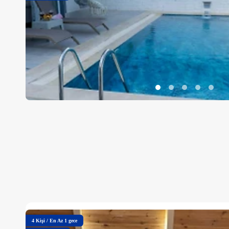
4
Kişi
/
En Az 1 gece