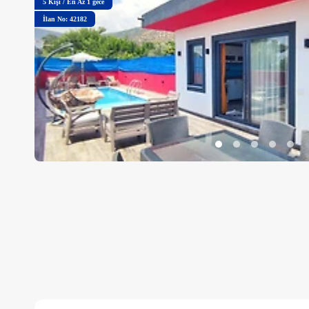
5
Kişi
/
En Az 1 gece
İlan No: 42182