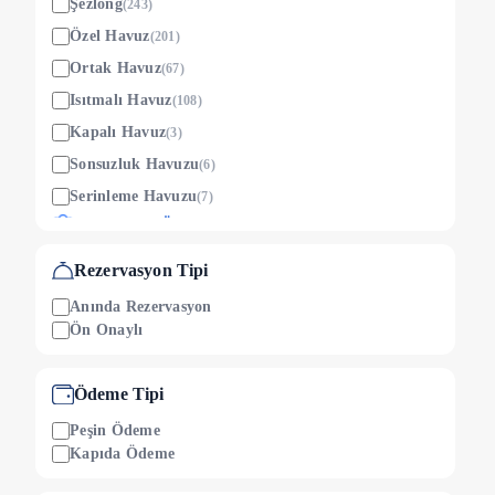
Şezlong
(
243
)
Özel Havuz
(
201
)
Ortak Havuz
(
67
)
Isıtmalı Havuz
(
108
)
Kapalı Havuz
(
3
)
Sonsuzluk Havuzu
(
6
)
Serinleme Havuzu
(
7
)
Çocuklara Özel
Çocuk Oyun Alanı
(
38
)
Rezervasyon Tipi
Ücretsiz Çocuk Yatağı
(
101
)
Anında Rezervasyon
Çocuk Havuzu
(
46
)
Ön Onaylı
Çocuk Yatağı (ücretli)
(
9
)
Mama Sandalyesi
Ödeme Tipi
(
97
)
Etkinlik
Peşin Ödeme
Kapıda Ödeme
Aquapark
(
10
)
Bilardo Masası
(
7
)