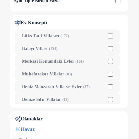
Aynı Tipte Birden Fazla
Ev Konsepti
Lüks Tatil Villaları
(
172
)
Balayı Villası
(
154
)
Merkezi Konumdaki Evler
(
161
)
Muhafazakar Villalar
(
83
)
Deniz Manzaralı Villa ve Evler
(
37
)
Denize Sıfır Villalar
(
12
)
Sapanca Gölü Manzaralı
(
1
)
Olanaklar
Havuz