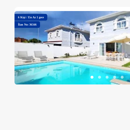
6
Kişi
/
En Az 1 gece
İlan No: 36346