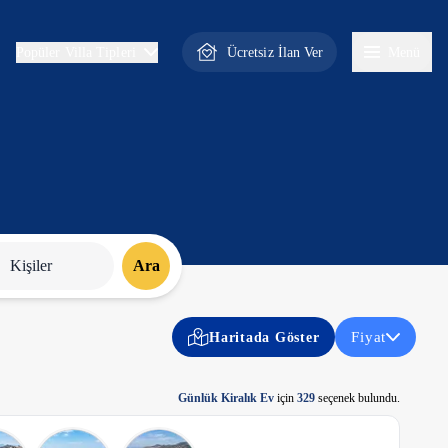
Ücretsiz İlan Ver
Menü
Popüler Villa Tipleri
Kişiler
Ara
Fiyat
Haritada Göster
Günlük Kiralık Ev
için
329
seçenek bulundu.