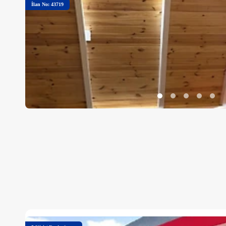
İlan No: 43719