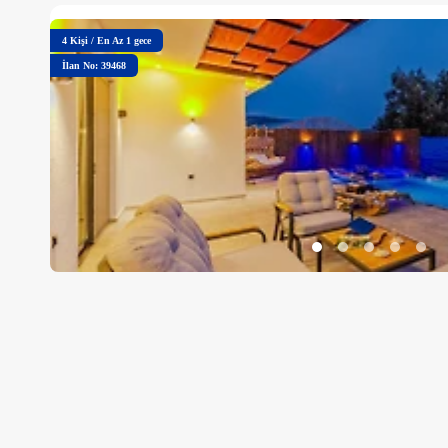
4
Kişi
/
En Az 1 gece
İlan No: 39468