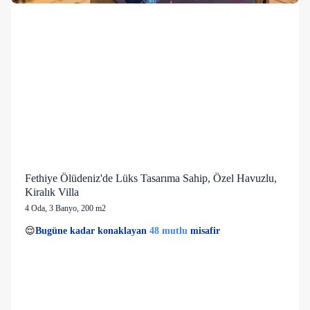
Fethiye Ölüdeniz'de Lüks Tasarıma Sahip, Özel Havuzlu,
Kiralık Villa
4 Oda
,
3 Banyo
, 200 m2
11 kişi
48 mutlu
👀
Son 1 saatte
53 kişi
görüntüledi