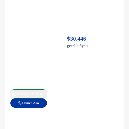
₺30.446
gecelik fiyatı
WhatsApp ile bilgi al
Hemen Ara