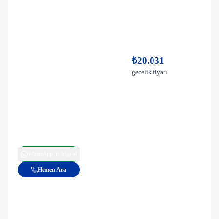
₺20.031
gecelik fiyatı
WhatsApp ile bilgi al
Hemen Ara