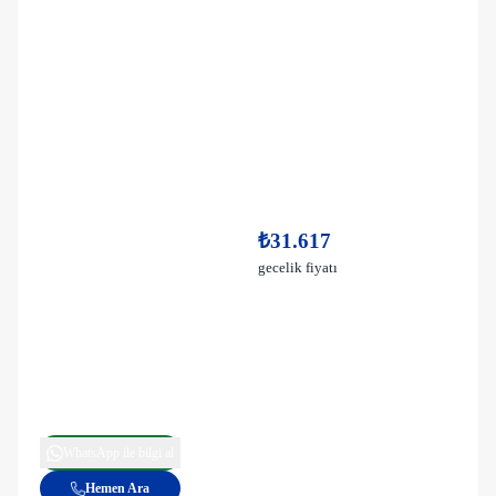
₺31.617
gecelik fiyatı
WhatsApp ile bilgi al
Hemen Ara