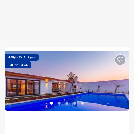
4
Kişi
/
En Az 3 gece
İlan No: 39366