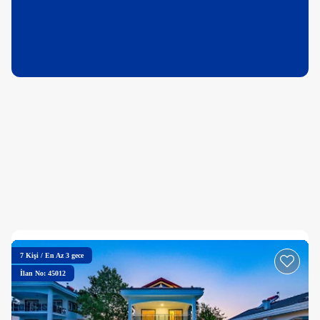
7
Kişi
/
En Az 3 gece
İlan No: 45012