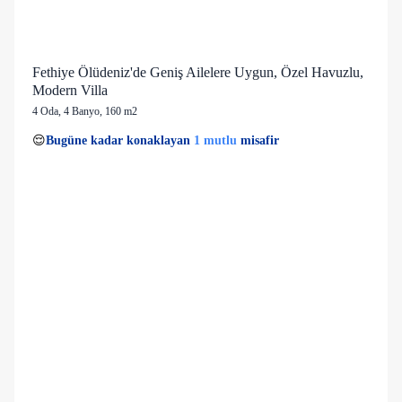
Fethiye Ölüdeniz'de Geniş Ailelere Uygun, Özel Havuzlu,
Modern Villa
4 Oda
,
4 Banyo
, 160 m2
1 kişi
1 mutlu
👀
Son 1 saatte
27 kişi
görüntüledi