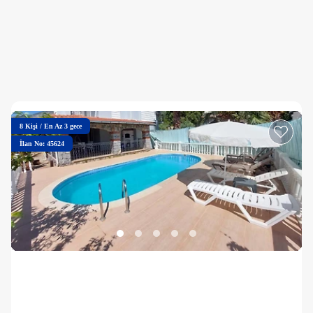
8
Kişi
/
En Az 3 gece
İlan No: 45624