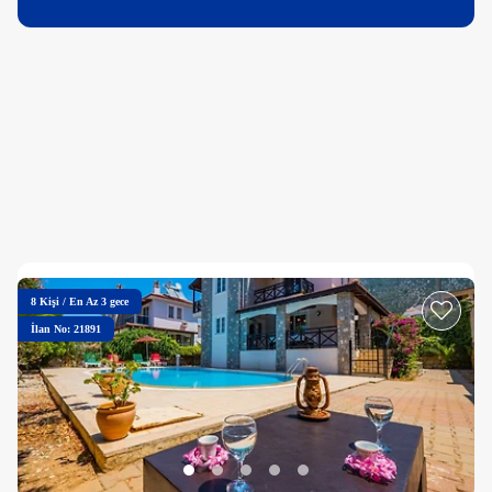
8
Kişi
/
En Az 3 gece
İlan No: 21891