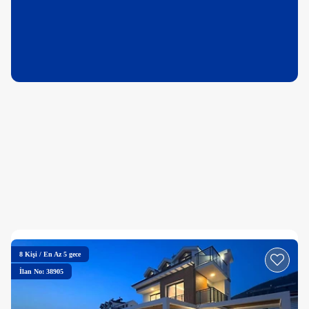
8
Kişi
/
En Az 5 gece
İlan No: 38905