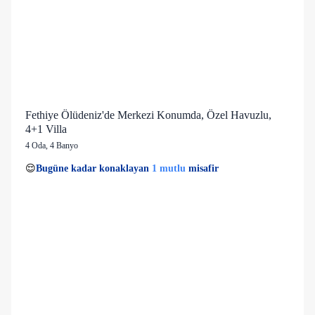
Fethiye Ölüdeniz'de Merkezi Konumda, Özel Havuzlu,
4+1 Villa
4 Oda
,
4 Banyo
2 kişi
1 mutlu
👀
Son 1 saatte
28 kişi
görüntüledi