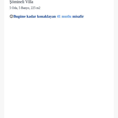
Şömineli Villa
5 Oda
,
5 Banyo
, 225 m2
10 kişi
41 mutlu
👀
Son 1 saatte
45 kişi
görüntüledi