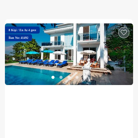
8
Kişi
/
En Az 4 gece
İlan No: 41492