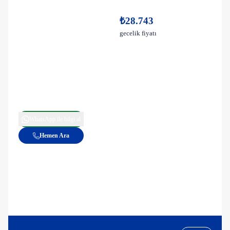
₺28.743
gecelik fiyatı
WhatsApp ile bilgi al
Hemen Ara