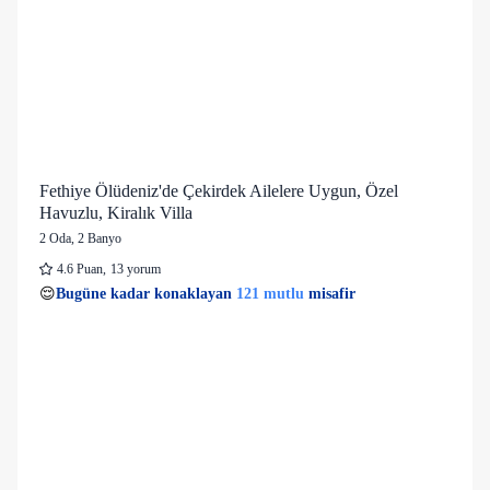
Fethiye Ölüdeniz'de Çekirdek Ailelere Uygun, Özel
Havuzlu, Kiralık Villa
2 Oda
,
2 Banyo
4.6
Puan
,
13 yorum
27 kişi
121 mutlu
👀
Son 1 saatte
31 kişi
görüntüledi