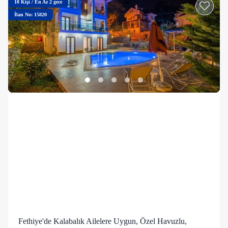
10
Kişi
/
En Az 2 gece
İlan No: 15820
Fethiye'de Kalabalık Ailelere Uygun, Özel Havuzlu,