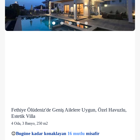
Fethiye Ölüdeniz'de Geniş Ailelere Uygun, Özel Havuzlu,
Estetik Villa
4 Oda
,
3 Banyo
, 250 m2
6 kişi
16 mutlu
👀
Son 1 saatte
47 kişi
görüntüledi