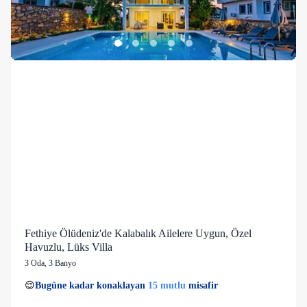
Fethiye Ölüdeniz'de Kalabalık Ailelere Uygun, Özel
Havuzlu, Lüks Villa
3 Oda
,
3 Banyo
1 kişi
15 mutlu
👀
Son 1 saatte
41 kişi
görüntüledi