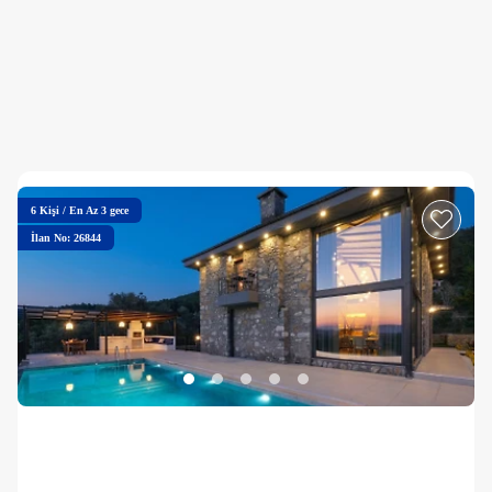
6
Kişi
/
En Az 3 gece
İlan No: 26844