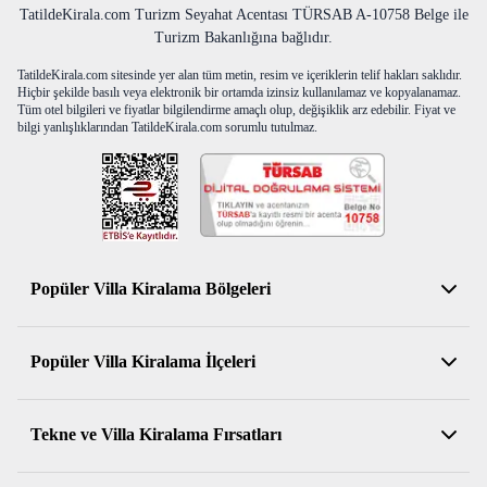
TatildeKirala.com Turizm Seyahat Acentası TÜRSAB A-10758 Belge ile
Turizm Bakanlığına bağlıdır.
TatildeKirala.com sitesinde yer alan tüm metin, resim ve içeriklerin telif hakları saklıdır.
Hiçbir şekilde basılı veya elektronik bir ortamda izinsiz kullanılamaz ve kopyalanamaz.
Tüm otel bilgileri ve fiyatlar bilgilendirme amaçlı olup, değişiklik arz edebilir. Fiyat ve
bilgi yanlışlıklarından TatildeKirala.com sorumlu tutulmaz.
Popüler Villa Kiralama Bölgeleri
Antalya Kiralık Villa
Popüler Villa Kiralama İlçeleri
Muğla Kiralık Villa
Aydın Kiralık Villa
Kemer Kiralık Villa
Tekne ve Villa Kiralama Fırsatları
İzmir Kiralık Villa
Serik Kiralık Villa
Balıkesir Kiralık Villa
Konyaaltı Kiralık Villa
Muhafazakar Kiralık Villalar