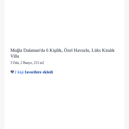
Muğla Dalaman'da 6 Kişilik, Özel Havuzlu, Lüks Kiralık
Villa
3 Oda
,
2 Banyo
, 215 m2
28 kişi
💙
2 kişi
favorilere ekledi
😌
Bugüne kadar konaklayan
1 mutlu
misafir