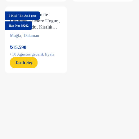
Dalaman Atakent'te
6
Kişi
/
En Az 3 gece
Çekirdek Ailelere Uygun,
İlan No: 39202
Özel Havuzlu, Kiralık
Villa
Muğla
,
Dalaman
₺15.590
/
10 Ağustos gecelik fiyatı
Tarih Seç