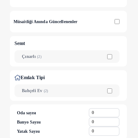
Müsaitliği Anında Güncellenenler
Semt
Çınarlı
(
2
)
Emlak Tipi
Bahçeli Ev
(
2
)
Oda sayısı
Banyo Sayısı
Yatak Sayısı