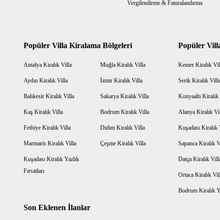
Vergilendirme & Faturalandırma
Popüler Villa Kiralama Bölgeleri
Popüler Vill
Antalya Kiralık Villa
Muğla Kiralık Villa
Kemer Kiralık Vil
Aydın Kiralık Villa
İzmir Kiralık Villa
Serik Kiralık Vill
Balıkesir Kiralık Villa
Sakarya Kiralık Villa
Konyaaltı Kiralık 
Kaş Kiralık Villa
Bodrum Kiralık Villa
Alanya Kiralık Vi
Fethiye Kiralık Villa
Didim Kiralık Villa
Kuşadası Kiralık 
Marmaris Kiralık Villa
Çeşme Kiralık Villa
Sapanca Kiralık V
Kuşadası Kiralık Yazlık
Datça Kiralık Vill
Fırsatları
Ortaca Kiralık Vil
Bodrum Kiralık Ya
Son Eklenen İlanlar