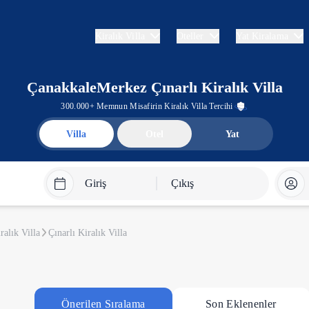
Kiralık Villa
Oteller
Yat Kiralama
ÇanakkaleMerkez Çınarlı Kiralık Villa
300.000+ Memnun Misafirin Kiralık Villa Tercihi
Villa
Otel
Yat
Giriş
Çıkış
alık Villa
Çınarlı Kiralık Villa
Önerilen Sıralama
Son Eklenenler