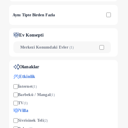
Aynı Tipte Birden Fazla
Ev Konsepti
Merkezi Konumdaki Evler
(
1
)
Olanaklar
Etkinlik
İnternet
(
1
)
Barbekü / Mangal
(
1
)
TV
(
1
)
Villa
Sivrisinek Teli
(
2
)