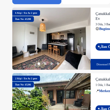
6
Kişi
/
En Az 2 gece
Çanakkale
Ev
İlan No: 45288
3 Oda
,
3 Ba
😌
Bugüne
İlan 
Dönemsel F
2
Kişi
/
En Az 2 gece
Çanakkal
İlan No: 45286
1 Oda
,
1 Ba
📍
Merke
İlan 