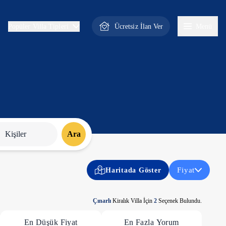
Ücretsiz İlan Ver
Menü
Popüler Villa Tipleri
Kişiler
Ara
Fiyat
Haritada Göster
Çınarlı
Kiralık Villa İçin
2
Seçenek Bulundu.
En Düşük Fiyat
En Fazla Yorum