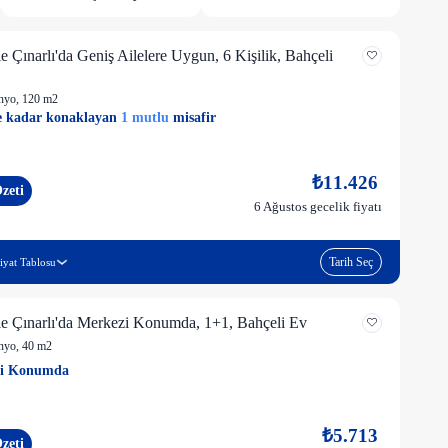
 Çınarlı'da Geniş Ailelere Uygun, 6 Kişilik, Bahçeli
26 kişi
nyo
, 120 m2
 kadar konaklayan
1 mutlu
misafir
₺11.426
Özeti
6 Ağustos gecelik fiyatı
Tarih Seç
iyat Tablosu
e Çınarlı'da Merkezi Konumda, 1+1, Bahçeli Ev
nyo
, 40 m2
26 kişi
1 mutlu
zi Konumda
₺5.713
Özeti