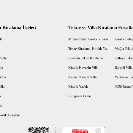
a Kiralama İlçeleri
Tekne ve Villa Kiralama Fırsatla
la
Muhafazakar Kiralık Villalar
Kiralık Balayı
a
Tekne Kiralama, Kiralık Yat
Muğla Tekne
Villa
Bodrum Tekne Kiralama
Fethiye Tekn
lla
Kiralık Havuzlu Villa
Bahçeli Vill
Villa
Kalkan Kiralık Villa
Yalıkavak Kir
illa
Kiralık Yazlık
2026 Resmi T
a
Bungalov Evleri
la
zlık Fırsatları