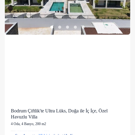
Bodrum Çiftlik'te Ultra Lüks, Doğa ile İç İçe, Özel
Havuzlu Villa
4 Oda
,
4 Banyo
, 200 m2
2 kişi
👀
Son 1 saatte
27 kişi
görüntüledi