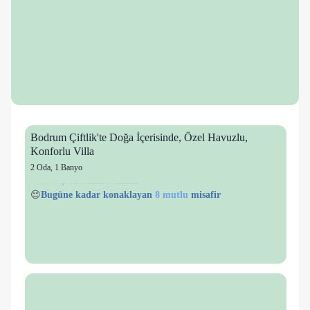
Bodrum Çiftlik'te Doğa İçerisinde, Özel Havuzlu,
Konforlu Villa
2 Oda
,
1 Banyo
16 kişi
49 kişi
😌
Bugüne kadar konaklayan
8 mutlu
misafir