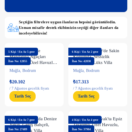
Seçtiğin filtrelere uygun ilanların hepsini görüntüledin.
Uzman misafir destek ekibimizin seçtiği diğer ilanları da
inceleyebilirsin!
Bodrum Bitez'de
Bodrum Gürece'de Sakin
5
Kişi
/
En Az 5 gece
6
Kişi
/
En Az 2 gece
Mandalina Ağaçları
Konumda, Sessizlik
İlan No: 12855
İlan No: 42838
İçerisinde, Özel Havuzlu,
İçerisinde, Lüks Villa
Taş Villa
Muğla
,
Bodrum
Muğla
,
Bodrum
₺20.102
₺17.313
/
7 Ağustos gecelik fiyatı
/
7 Ağustos gecelik fiyatı
Tarih Seç
Tarih Seç
Muğla Bodrum'da Denize
Bodrum Yalıkavak'ta Eşsiz
6
Kişi
/
En Az 7 gece
4
Kişi
/
En Az 4 gece
Yakın, Geniş Bahçeli,
Tasarımlı, Özel Havuzlu,
İlan No: 27489
İlan No: 37984
Lüks Kiralık Villa
Plaja Yakın Villa