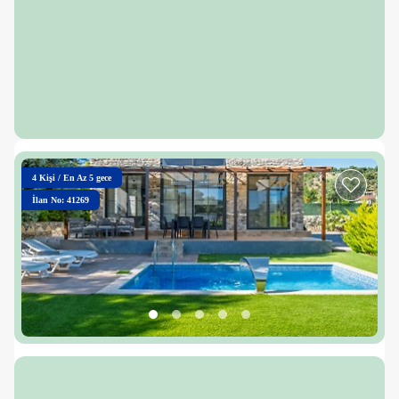
4
Kişi
/
En Az 5 gece
İlan No: 41269