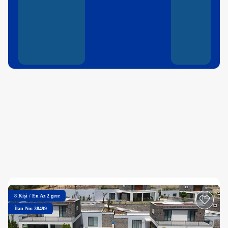
8
Kişi
/
En Az 2 gece
İlan No: 38499