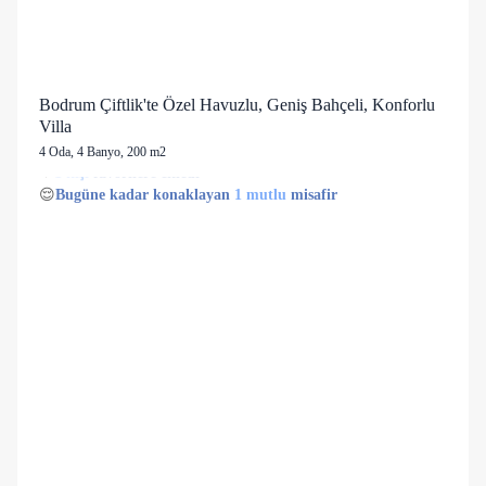
Bodrum Çiftlik'te Özel Havuzlu, Geniş Bahçeli, Konforlu
Villa
4 Oda
,
4 Banyo
, 200 m2
1 kişi
27 kişi
😌
Bugüne kadar konaklayan
1 mutlu
misafir