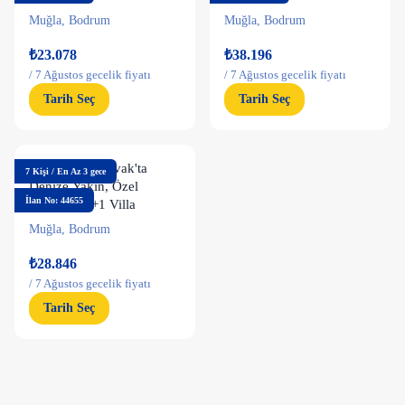
Muğla
,
Bodrum
Muğla
,
Bodrum
₺23.078
₺38.196
/
7 Ağustos gecelik fiyatı
/
7 Ağustos gecelik fiyatı
Tarih Seç
Tarih Seç
Bodrum Yalıkavak'ta
7
Kişi
/
En Az 3 gece
Denize Yakın, Özel
İlan No: 44655
Havuzlu, 4+1 Villa
Muğla
,
Bodrum
₺28.846
/
7 Ağustos gecelik fiyatı
Tarih Seç