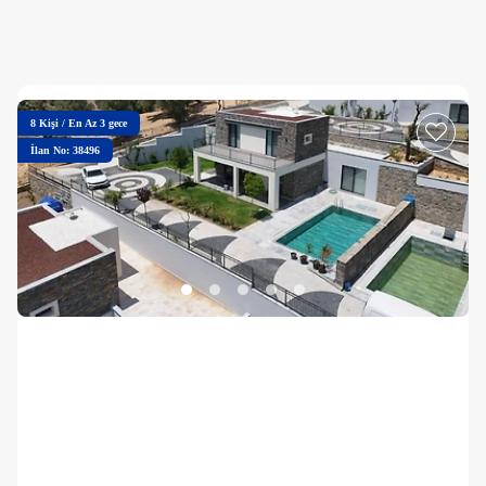
8
Kişi
/
En Az 3 gece
İlan No: 38496