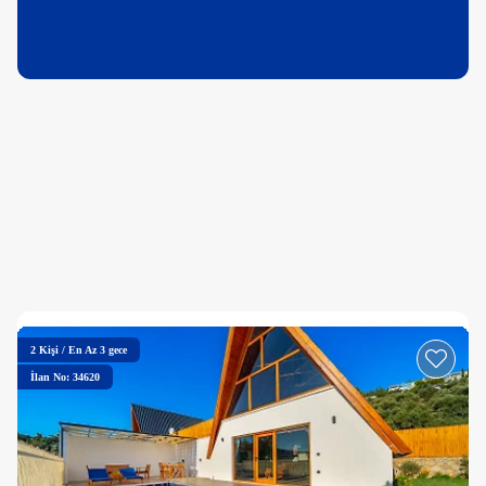
2
Kişi
/
En Az 3 gece
İlan No: 34620