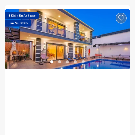
4
Kişi
/
En Az 3 gece
İlan No: 33305