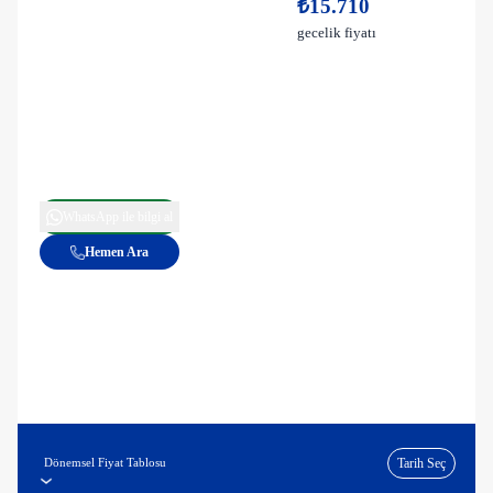
₺15.710
gecelik fiyatı
WhatsApp ile bilgi al
Hemen Ara
Dönemsel Fiyat Tablosu
Tarih Seç