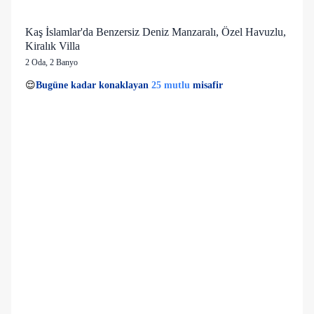
Kaş İslamlar'da Benzersiz Deniz Manzaralı, Özel Havuzlu,
Kiralık Villa
2 Oda
,
2 Banyo
3 kişi
25 mutlu
👀
Son 1 saatte
53 kişi
görüntüledi