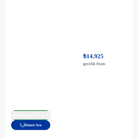
₺14.925
gecelik fiyatı
WhatsApp ile bilgi al
Hemen Ara