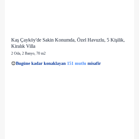
Kaş Çayköy'de Sakin Konumda, Özel Havuzlu, 5 Kişilik,
Kiralık Villa
2 Oda
,
2 Banyo
, 70 m2
23 kişi
151 mutlu
👀
Son 1 saatte
44 kişi
görüntüledi