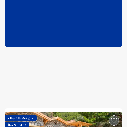
4
Kişi
/
En Az 2 gece
İlan No: 34914