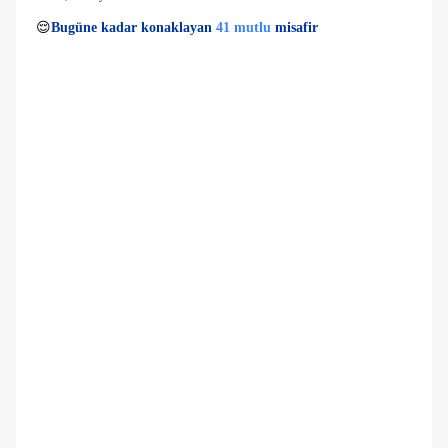
5 kişi
41 mutlu
👀
Son 1 saatte
40 kişi
görüntüledi