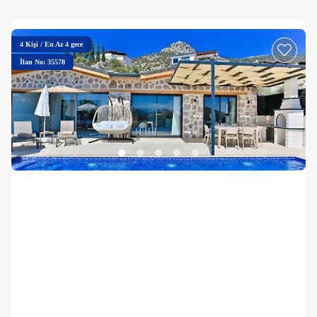
4
Kişi
/
En Az 4 gece
İlan No: 35578