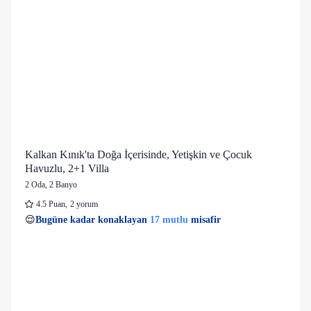
Kalkan Kınık'ta Doğa İçerisinde, Yetişkin ve Çocuk
Havuzlu, 2+1 Villa
2 Oda
,
2 Banyo
4.5
Puan
,
2 yorum
15 kişi
17 mutlu
👀
Son 1 saatte
28 kişi
görüntüledi