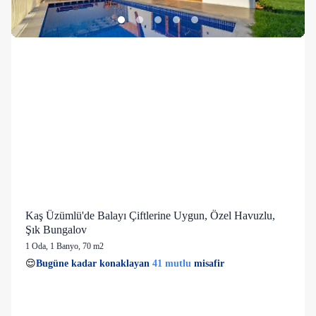
Kaş Üzümlü'de Balayı Çiftlerine Uygun, Özel Havuzlu,
Şık Bungalov
1 Oda
,
1 Banyo
, 70 m2
41 mutlu
👀
Son 1 saatte
35 kişi
görüntüledi