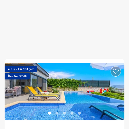
4
Kişi
/
En Az 3 gece
İlan No: 35516