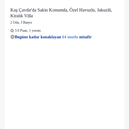
Kaş Çavdır'da Sakin Konumda, Özel Havuzlu, Jakuzili,
Kiralık Villa
2 Oda
,
3 Banyo
5.0
Puan
,
1 yorum
58 kişi
64 mutlu
👀
Son 1 saatte
55 kişi
görüntüledi