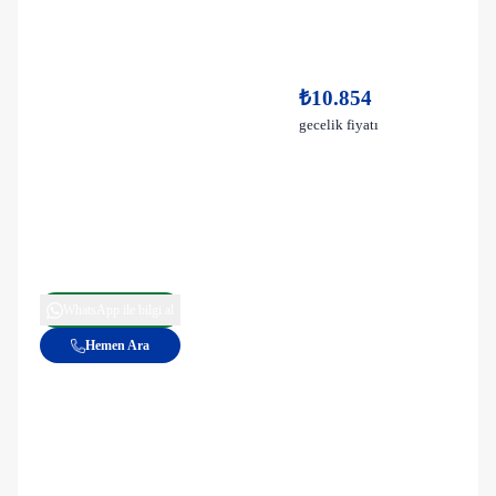
₺10.854
gecelik fiyatı
WhatsApp ile bilgi al
Hemen Ara