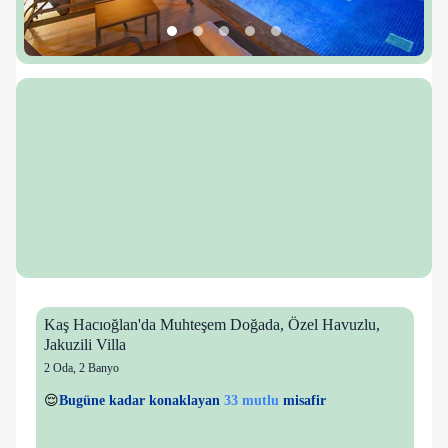
Kaş Hacıoğlan'da Muhteşem Doğada, Özel Havuzlu,
Jakuzili Villa
2 Oda
,
2 Banyo
6 kişi
33 mutlu
👀
Son 1 saatte
33 kişi
görüntüledi