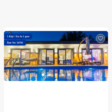
5
Kişi
/
En Az 1 gece
İlan No: 34702