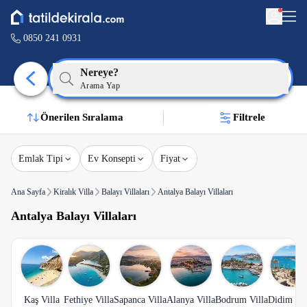
0850 241 0931
Nereye?
Arama Yap
Önerilen Sıralama
Filtrele
Emlak Tipi
Ev Konsepti
Fiyat
Ana Sayfa
Kiralık Villa
Balayı Villaları
Antalya Balayı Villaları
Antalya Balayı Villaları
Kaş Villa
Fethiye Villa
Sapanca Villa
Alanya Villa
Bodrum Villa
Didim Vil