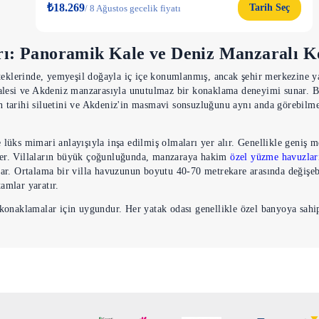
₺18.269
Tarih Seç
/
8 Ağustos gecelik fiyatı
rı: Panoramik Kale ve Deniz Manzaralı K
teklerinde, yemyeşil doğayla iç içe konumlanmış, ancak şehir merkezine ya
Kalesi ve Akdeniz manzarasıyla unutulmaz bir konaklama deneyimi sunar. Bü
n tarihi siluetini ve Akdeniz'in masmavi sonsuzluğunu aynı anda görebilm
lüks mimari anlayışıyla inşa edilmiş olmaları yer alır. Genellikle geniş me
fler. Villaların büyük çoğunluğunda, manzaraya hakim
özel yüzme havuzlar
nar. Ortalama bir villa havuzunun boyutu 40-70 metrekare arasında değişeb
tamlar yaratır.
teli konaklamalar için uygundur. Her yatak odası genellikle özel banyoya s
inesi gibi), geniş salonlar ve akıllı ev sistemleri, tatilcilere evlerindek
esinde, yaz aylarında bile şehir merkezine kıyasla daha serin ve ferah bir
tarihi ve doğal güzelliklerini panoramik bir açıdan deneyimlemek isteyenle
a tatilinin
vazgeçilmez adreslerinden biridir.
h Etmelisiniz? Şehir Merkezine Yakınlık 
 şehir merkezine yakınlık ve müstakil yaşam avantajları sayesinde, tatilcil