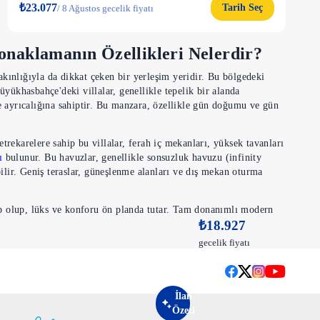
₺23.077
Tarih Seç
/
8 Ağustos gecelik fiyatı
onaklamanın Özellikleri Nelerdir?
kınlığıyla da dikkat çeken bir yerleşim yeridir. Bu bölgedeki
yükhasbahçe'deki villalar, genellikle tepelik bir alanda
e ayrıcalığına sahiptir. Bu manzara, özellikle gün doğumu ve gün
trekarelere sahip bu villalar, ferah iç mekanları, yüksek tavanları
ı
bulunur. Bu havuzlar, genellikle sonsuzluk havuzu (infinity
ilir. Geniş teraslar, güneşlenme alanları ve dış mekan oturma
ahip olup, lüks ve konforu ön planda tutar. Tam donanımlı modern
₺18.927
i rahatlığı ve teknolojiyi sunar. Klimalar, Wi-Fi erişimi, uydu TV
 iklime sahip olması, Büyükhasbahçe villalarının tercih edilme
gecelik fiyatı
r için eşsiz bir konaklama fırsatı sunar. Özellikle manzara ve
ve Müstakil Yaşam Avantajları
İlan
Özeti
ere konfor, huzur ve erişilebilirliği bir arada sunar. Bu eşsiz