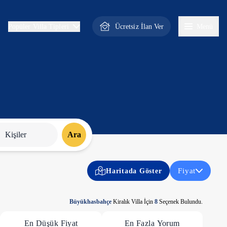
Ücretsiz İlan Ver
Menü
Popüler Villa Tipleri
Kişiler
Ara
Fiyat
Haritada Göster
Büyükhasbahçe
Kiralık Villa İçin
8
Seçenek Bulundu.
En Düşük Fiyat
En Fazla Yorum