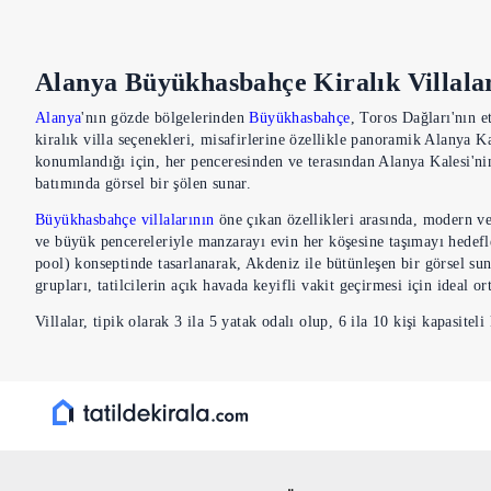
Alanya Büyükhasbahçe Kiralık Villala
Alanya
'nın gözde bölgelerinden
Büyükhasbahçe
, Toros Dağları'nın e
kiralık villa seçenekleri, misafirlerine özellikle panoramik Alanya 
konumlandığı için, her penceresinden ve terasından Alanya Kalesi'ni
batımında görsel bir şölen sunar.
Büyükhasbahçe villalarının
öne çıkan özellikleri arasında, modern ve 
ve büyük pencereleriyle manzarayı evin her köşesine taşımayı hede
pool) konseptinde tasarlanarak, Akdeniz ile bütünleşen bir görsel su
grupları, tatilcilerin açık havada keyifli vakit geçirmesi için ideal or
Villalar, tipik olarak 3 ila 5 yatak odalı olup, 6 ila 10 kişi kapasi
mutfaklar (buzdolabı, fırın, mikrodalga, bulaşık makinesi, çamaşır mak
gibi olanaklar standart olarak mevcuttur. Bölgenin yüksek rakımı say
nedenlerinden biridir. Bu villalar, hem dinlenmek hem de Alanya'nın 
lüksü bir arada arayan tatilciler için Büyükhasbahçe,
Alanya'daki vill
Neden Büyükhasbahçe Villalarını Terci
Alanya Büyükhasbahçe'de kiralık villa
tercih etmek, özellikle sunduğu