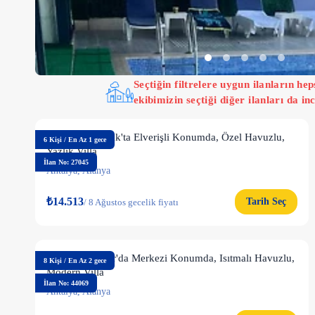
Seçtiğin filtrelere uygun ilanların h
ekibimizin seçtiği diğer ilanları da inc
Alanya Kargıcak'ta Elverişli Konumda, Özel Havuzlu,
6
Kişi
/
En Az 1 gece
Yazlık Villa
İlan No: 27045
Antalya
,
Alanya
₺14.513
Tarih Seç
/
8 Ağustos gecelik fiyatı
Alanya Payallar'da Merkezi Konumda, Isıtmalı Havuzlu,
8
Kişi
/
En Az 2 gece
Modern Villa
İlan No: 44069
Antalya
,
Alanya