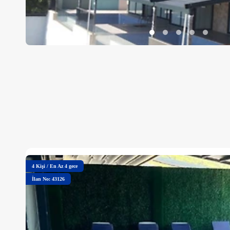
4
Kişi
/
En Az 4 gece
İlan No: 43126