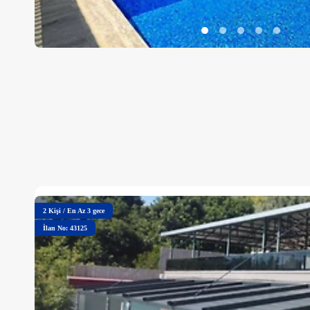
2
Kişi
/
En Az 3 gece
İlan No: 43125