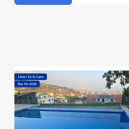
4
Kişi
/
En Az 2 gece
İlan No: 42338