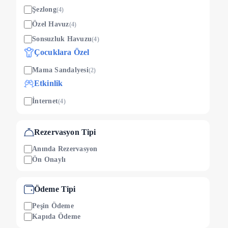
Şezlong
(
4
)
Özel Havuz
(
4
)
Sonsuzluk Havuzu
(
4
)
Çocuklara Özel
Mama Sandalyesi
(
2
)
Etkinlik
İnternet
(
4
)
Barbekü / Mangal
(
4
)
TV
(
4
)
Rezervasyon Tipi
Villa
Anında Rezervasyon
Ön Onaylı
Bahçe
(
4
)
Bahçe Masası
(
4
)
Ödeme Tipi
Ütü & Ütü Masası
(
4
)
Otopark
Peşin Ödeme
(
4
)
Kapıda Ödeme
Elektrik Süpürgesi
(
4
)