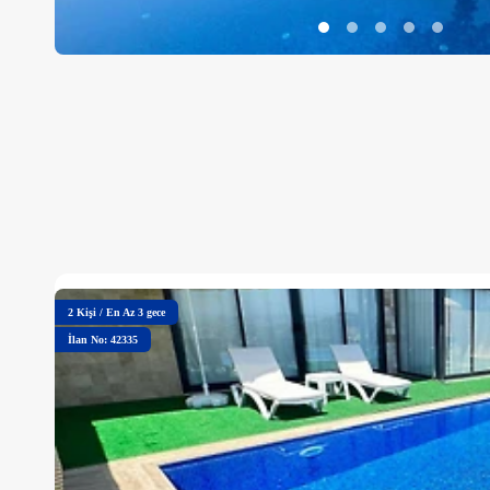
2
Kişi
/
En Az 3 gece
İlan No: 42335