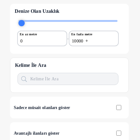
Özel
Denize Olan Uzaklık
Anlık Uygun
(
3
)
Doğa Manzaralı
(
4
)
Isıtma / Soğutma
En az metre
En fazla metre
-
+
Klima
(
4
)
Banyo
Çamaşır Makinesi
(
4
)
Kelime İle Ara
Saç Kurutma Makinesi
(
4
)
Mutfak
Buzdolabı
(
4
)
Türk Kahve Makinesi
(
2
)
Sadece müsait olanları göster
Tost Makinesi
(
4
)
Mikrodalga Fırın
(
2
)
Su Isıtıcı
(
4
)
Avantajlı ilanları göster
Fırın
(
4
)