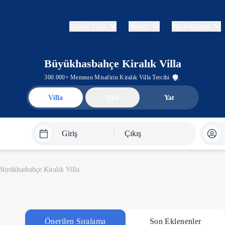
Kiralık Villa
Oteller
Yat Kiralama
Büyükhasbahçe Kiralık Villa
300.000+ Memnun Misafirin Kiralık Villa Tercihi
Villa
Otel
Yat
Giriş
Çıkış
Büyükhasbahçe Kiralık Villa
Önerilen Sıralama
Son Eklenenler