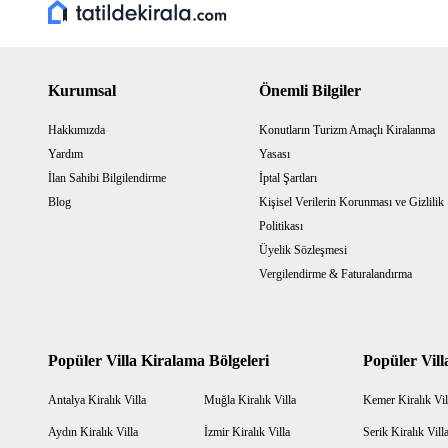
Kurumsal
Önemli Bilgiler
Hakkımızda
Konutların Turizm Amaçlı Kiralanma
Yardım
Yasası
İlan Sahibi Bilgilendirme
İptal Şartları
Blog
Kişisel Verilerin Korunması ve Gizlilik
Politikası
Üyelik Sözleşmesi
Vergilendirme & Faturalandırma
Popüler Villa Kiralama Bölgeleri
Popüler Vill
Antalya Kiralık Villa
Muğla Kiralık Villa
Kemer Kiralık Vil
Aydın Kiralık Villa
İzmir Kiralık Villa
Serik Kiralık Vill