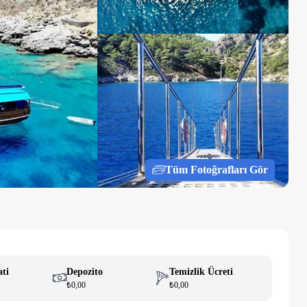
Tüm Fotoğrafları Gör
ati
Depozito
Temizlik Ücreti
₺0,00
₺0,00