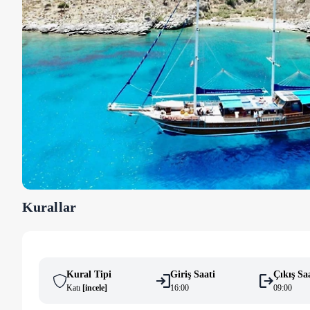
Kurallar
Kural Tipi
Giriş Saati
Çıkış Sa
Katı
[
i̇ncele
]
16:00
09:00