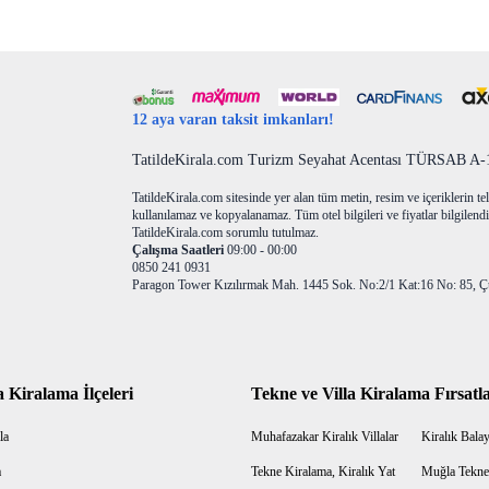
12 aya varan taksit imkanları!
TatildeKirala.com Turizm Seyahat Acentası TÜRSAB A-10
TatildeKirala.com sitesinde yer alan tüm metin, resim ve içeriklerin teli
kullanılamaz ve kopyalanamaz. Tüm otel bilgileri ve fiyatlar bilgilendir
TatildeKirala.com sorumlu tutulmaz.
Çalışma Saatleri
09:00 - 00:00
0850 241 0931
Paragon Tower Kızılırmak Mah. 1445 Sok. No:2/1 Kat:16 No: 85, Ç
a Kiralama İlçeleri
Tekne ve Villa Kiralama Fırsatla
la
Muhafazakar Kiralık Villalar
Kiralık Balayı
a
Tekne Kiralama, Kiralık Yat
Muğla Tekne