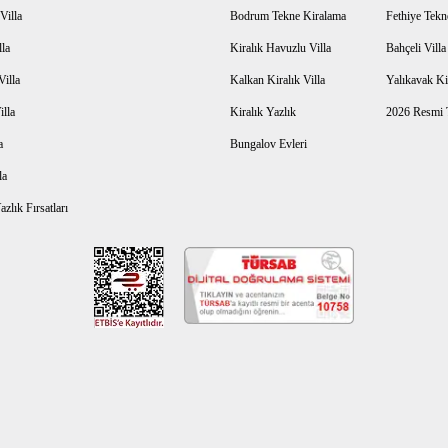
Villa
Bodrum Tekne Kiralama
Fethiye Tekn
lla
Kiralık Havuzlu Villa
Bahçeli Vill
Villa
Kalkan Kiralık Villa
Yalıkavak Kir
illa
Kiralık Yazlık
2026 Resmi T
a
Bungalov Evleri
la
zlık Fırsatları