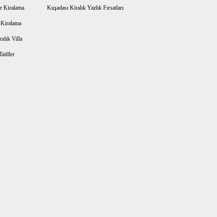
e Kiralama
Kuşadası Kiralık Yazlık Fırsatları
a Kiralama
alık Villa
atiller