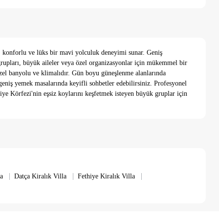
t, konforlu ve lüks bir mavi yolculuk deneyimi sunar. Geniş
 grupları, büyük aileler veya özel organizasyonlar için mükemmel bir
n özel banyolu ve klimalıdır. Gün boyu güneşlenme alanlarında
 geniş yemek masalarında keyifli sohbetler edebilirsiniz. Profesyonel
hiye Körfezi'nin eşsiz koylarını keşfetmek isteyen büyük gruplar için
|
|
|
a
Datça Kiralık Villa
Fethiye Kiralık Villa