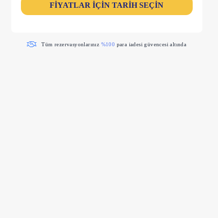
FİYATLAR İÇİN TARİH SEÇİN
Tüm rezervasyonlarınız
%100
para iadesi güvencesi altında