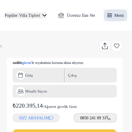
Ücretsiz İlan Ver
Menü
Popüler Villa Tipleri
et
tatilde
güven
'le seyahatinizi koruma altına alıyoruz.
Giriş
Çıkış
Misafir Sayısı
₺220.395,14
/
Ağustos gecelik fiyatı
SİZİ ARAYALIM
0850 241 09 31