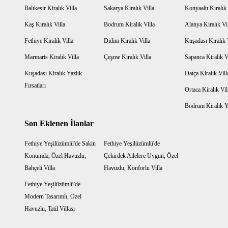
Balıkesir Kiralık Villa
Sakarya Kiralık Villa
Konyaaltı Kiralık 
Kaş Kiralık Villa
Bodrum Kiralık Villa
Alanya Kiralık Vi
Fethiye Kiralık Villa
Didim Kiralık Villa
Kuşadası Kiralık 
Marmaris Kiralık Villa
Çeşme Kiralık Villa
Sapanca Kiralık V
Kuşadası Kiralık Yazlık
Datça Kiralık Vill
Fırsatları
Ortaca Kiralık Vil
Bodrum Kiralık Ya
Son Eklenen İlanlar
Fethiye Yeşilüzümlü'de Sakin
Fethiye Yeşilüzümlü'de
Konumda, Özel Havuzlu,
Çekirdek Ailelere Uygun, Özel
Bahçeli Villa
Havuzlu, Konforlu Villa
Fethiye Yeşilüzümlü'de
Modern Tasarımlı, Özel
Havuzlu, Tatil Villası