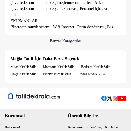
güvertede oturma alanı ve güneşlenme minderleri, Arka
güvertede oturma alanı ve yemek masası, Personel için ayrı
kabin
EKİPMANLAR
Bluetooth müzik sistemi, Wifi İnternet, Derin dondurucu, Buz
yapıcı, Kahve makinesi, Servis botu & 9.8 Hp, Kano,
Paddleboard, Şnorkel ve olta takımları
Benzer Kategoriler
Fiyatlara kumanya dahil değildir. Fiyatlara yakıt dahildir.
Muğla Tatili İçin Daha Fazla Seçenek
|
|
|
Milas Kiralık Villa
Marmaris Kiralık Villa
Bodrum Kiralık Villa
|
|
Datça Kiralık Villa
Fethiye Kiralık Villa
Ortaca Kiralık Villa
Kurumsal
Önemli Bilgiler
Hakkımızda
Konutların Turizm Amaçlı Kiralanma