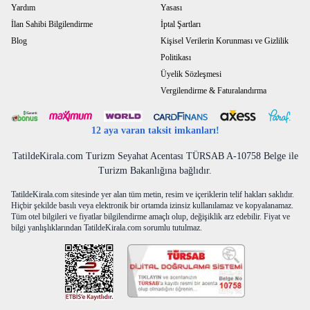
Yardım
Yasası
İlan Sahibi Bilgilendirme
İptal Şartları
Blog
Kişisel Verilerin Korunması ve Gizlilik
Politikası
Üyelik Sözleşmesi
Vergilendirme & Faturalandırma
12 aya varan taksit imkanları!
TatildeKirala.com Turizm Seyahat Acentası TÜRSAB A-10758 Belge ile
Turizm Bakanlığına bağlıdır.
TatildeKirala.com sitesinde yer alan tüm metin, resim ve içeriklerin telif hakları saklıdır.
Hiçbir şekilde basılı veya elektronik bir ortamda izinsiz kullanılamaz ve kopyalanamaz.
Tüm otel bilgileri ve fiyatlar bilgilendirme amaçlı olup, değişiklik arz edebilir. Fiyat ve
bilgi yanlışlıklarından TatildeKirala.com sorumlu tutulmaz.