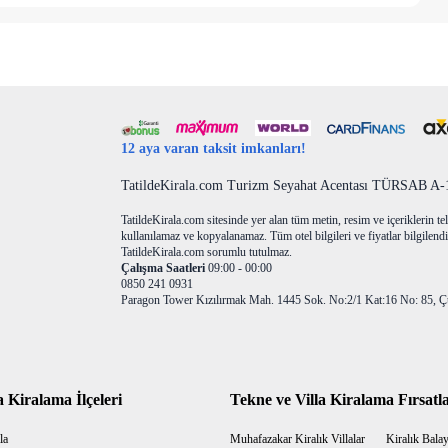
12 aya varan taksit imkanları!
TatildeKirala.com Turizm Seyahat Acentası TÜRSAB A-10
TatildeKirala.com sitesinde yer alan tüm metin, resim ve içeriklerin teli
kullanılamaz ve kopyalanamaz. Tüm otel bilgileri ve fiyatlar bilgilendir
TatildeKirala.com sorumlu tutulmaz.
Çalışma Saatleri
09:00 - 00:00
0850 241 0931
Paragon Tower Kızılırmak Mah. 1445 Sok. No:2/1 Kat:16 No: 85, Ç
a Kiralama İlçeleri
Tekne ve Villa Kiralama Fırsatla
la
Muhafazakar Kiralık Villalar
Kiralık Balayı