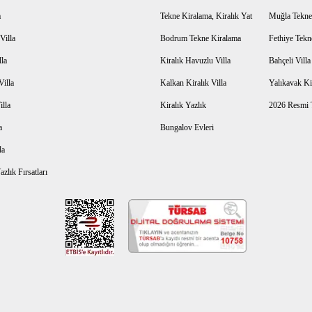
a
Tekne Kiralama, Kiralık Yat
Muğla Tekne
Villa
Bodrum Tekne Kiralama
Fethiye Tekn
lla
Kiralık Havuzlu Villa
Bahçeli Vill
Villa
Kalkan Kiralık Villa
Yalıkavak Kir
illa
Kiralık Yazlık
2026 Resmi T
a
Bungalov Evleri
la
zlık Fırsatları