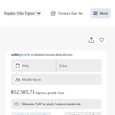
Ücretsiz İlan Ver
Menü
Popüler Villa Tipleri
tatilde
güven
'le seyahatinizi koruma altına alıyoruz.
Giriş
Çıkış
Misafir Sayısı
₺52.585,71
/
Ağustos gecelik fiyatı
Ödemenin %40’ını şimdi, kalanını kapıda öde.