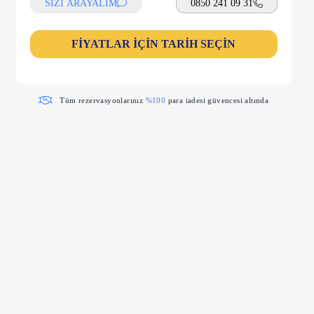
SİZİ ARAYALIM
0850 241 09 31
FİYATLAR İÇİN TARİH SEÇİN
Tüm rezervasyonlarınız
%100
para iadesi güvencesi altında