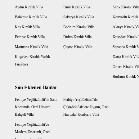
Aydın Kiralık Villa
İzmir Kiralık Villa
Serik Kiralık Vill
Balıkesir Kiralık Villa
Sakarya Kiralık Villa
Konyaaltı Kiralık 
Kaş Kiralık Villa
Bodrum Kiralık Villa
Alanya Kiralık Vi
Fethiye Kiralık Villa
Didim Kiralık Villa
Kuşadası Kiralık 
Marmaris Kiralık Villa
Çeşme Kiralık Villa
Sapanca Kiralık V
Kuşadası Kiralık Yazlık
Datça Kiralık Vill
Fırsatları
Ortaca Kiralık Vil
Bodrum Kiralık Ya
Son Eklenen İlanlar
Fethiye Yeşilüzümlü'de Sakin
Fethiye Yeşilüzümlü'de
Konumda, Özel Havuzlu,
Çekirdek Ailelere Uygun, Özel
Bahçeli Villa
Havuzlu, Konforlu Villa
Fethiye Yeşilüzümlü'de
Modern Tasarımlı, Özel