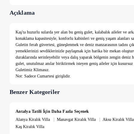
Açıklama
Kaş'ta huzurlu sularda yer alan bu geniş gulet, kalabalık aileler ve a
konaklama kapasitesiyle, konforlu kabinleri ve geniş yaşam alanları sa
Guletin ferah güvertesi, güneşlenmek ve deniz manzarasının tadını çık
yemeklerinizi sevdiklerinizle paylaşmak için harika bir mekan oluştu
duraklarında serinleyebilir veya dalış yaparak bölgenin zengin deniz ha
gulet, unutulmaz anılar biriktirmek isteyen geniş aileler için kusursuz 
Guletimiz Klimasız.
Not: Sadece Cumartesi girişlidir.
Benzer Kategoriler
Antalya Tatili İçin Daha Fazla Seçenek
|
|
Alanya Kiralık Villa
Manavgat Kiralık Villa
Aksu Kiralık Villa
Kaş Kiralık Villa