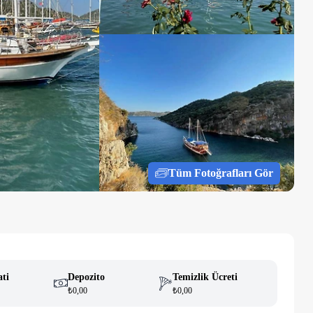
Tüm Fotoğrafları Gör
ati
Depozito
Temizlik Ücreti
₺0,00
₺0,00