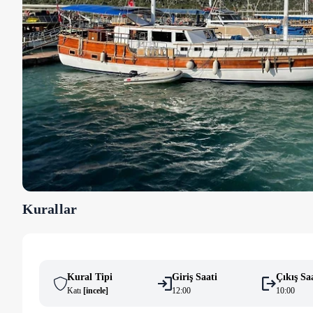
Kurallar
Kural Tipi
Giriş Saati
Çıkış Sa
Katı
[
i̇ncele
]
12:00
10:00