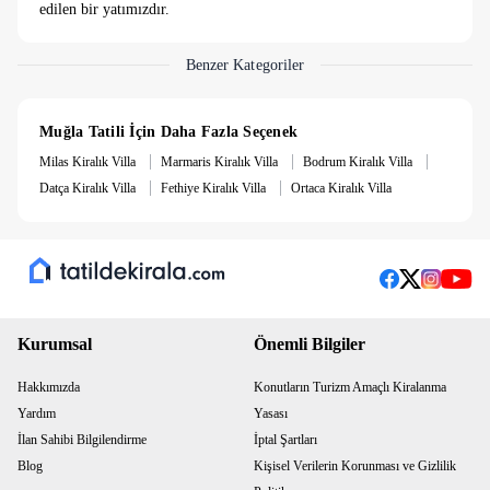
edilen bir yatımızdır.
Benzer Kategoriler
Muğla Tatili İçin Daha Fazla Seçenek
|
|
|
Milas Kiralık Villa
Marmaris Kiralık Villa
Bodrum Kiralık Villa
|
|
Datça Kiralık Villa
Fethiye Kiralık Villa
Ortaca Kiralık Villa
Kurumsal
Önemli Bilgiler
Hakkımızda
Konutların Turizm Amaçlı Kiralanma
Yardım
Yasası
İlan Sahibi Bilgilendirme
İptal Şartları
Blog
Kişisel Verilerin Korunması ve Gizlilik