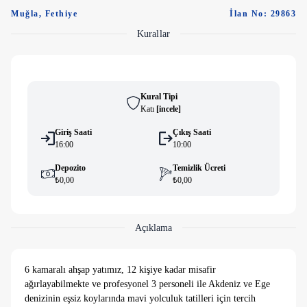
Muğla
,
Fethiye
İlan No: 29863
Kurallar
Kural Tipi
Katı
[
i̇ncele
]
Giriş Saati
Çıkış Saati
16:00
10:00
Depozito
Temizlik Ücreti
₺0,00
₺0,00
Açıklama
6 kamaralı ahşap yatımız, 12 kişiye kadar misafir
ağırlayabilmekte ve profesyonel 3 personeli ile Akdeniz ve Ege
denizinin eşsiz koylarında mavi yolculuk tatilleri için tercih