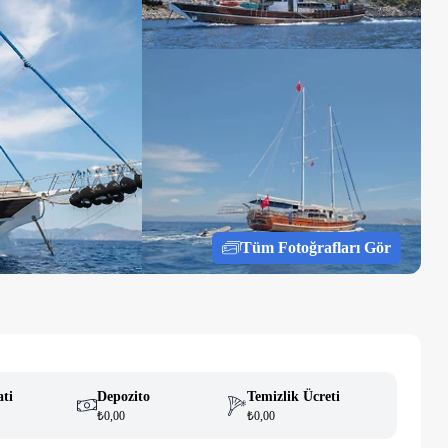
Tüm Fotoğrafları Gör
ati
Depozito
Temizlik Ücreti
₺0,00
₺0,00