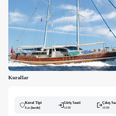
Kurallar
Kural Tipi
Giriş Saati
Çıkış Sa
Katı
[
i̇ncele
]
14:00
10:00