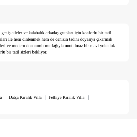
eniş aileler ve kalabalık arkadaş grupları için konforlu bir tatil
raları ile hem dinlenmek hem de denizin tadını doyasıya çıkarmak
öşeleri ve modern donanımlı mutfağıyla unutulmaz bir mavi yolculuk
u bir tatil sizleri bekliyor.
|
|
|
a
Datça Kiralık Villa
Fethiye Kiralık Villa