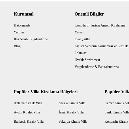
Kurumsal
Önemli Bilgiler
Hakkımızda
Konutların Turizm Amaçlı Kiralanma
Yardım
Yasası
İlan Sahibi Bilgilendirme
İptal Şartları
Blog
Kişisel Verilerin Korunması ve Gizlilik
Politikası
Üyelik Sözleşmesi
Vergilendirme & Faturalandırma
Popüler Villa Kiralama Bölgeleri
Popüler Vill
Antalya Kiralık Villa
Muğla Kiralık Villa
Kemer Kiralık Vil
Aydın Kiralık Villa
İzmir Kiralık Villa
Serik Kiralık Vill
Balıkesir Kiralık Villa
Sakarya Kiralık Villa
Konyaaltı Kiralık 