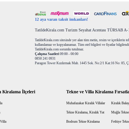
12 aya varan taksit imkanları!
TatildeKirala.com Turizm Seyahat Acentası TÜRSAB A-10
TatildeKirala.com sitesinde yer alan tüm metin, resim ve içeriklerin teli
kullanılamaz ve kopyalanamaz. Tüm otel bilgileri ve fiyatlar bilgilendir
TatildeKirala.com sorumlu tutulmaz.
Çalışma Saatleri
09:00 - 00:00
0850 241 0931
Paragon Tower Kızılırmak Mah. 1445 Sok. No:2/1 Kat:16 No: 85, Ç
a Kiralama İlçeleri
Tekne ve Villa Kiralama Fırsatla
la
Muhafazakar Kiralık Villalar
Kiralık Balayı
a
Tekne Kiralama, Kiralık Yat
Muğla Tekne
Villa
Bodrum Tekne Kiralama
Fethiye Tekn