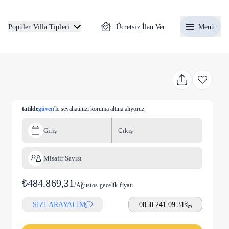
Ücretsiz İlan Ver
Menü
Popüler Villa Tipleri
tatilde
güven
'le seyahatinizi koruma altına alıyoruz.
Giriş
Çıkış
Misafir Sayısı
₺484.869,31
/
Ağustos gecelik fiyatı
SİZİ ARAYALIM
0850 241 09 31