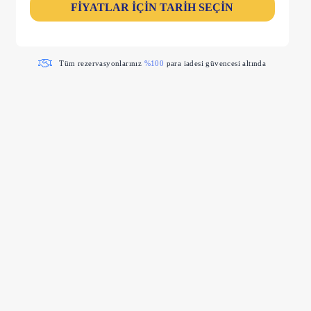
FİYATLAR İÇİN TARİH SEÇİN
Tüm rezervasyonlarınız
%100
para iadesi güvencesi altında