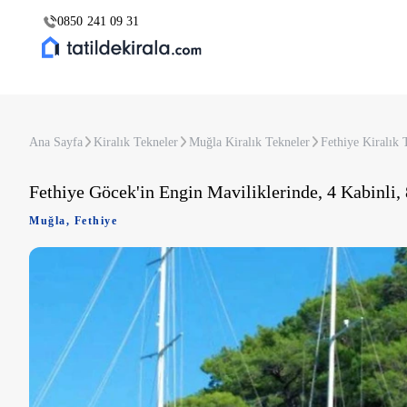
0850 241 09 31
Ana Sayfa
Kiralık Tekneler
Muğla Kiralık Tekneler
Fethiye Kiralık 
Fethiye Göcek'in Engin Maviliklerinde, 4 Kabinli, 8
Muğla
,
Fethiye