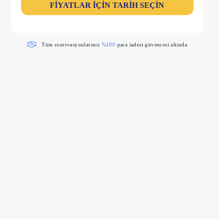
FİYATLAR İÇİN TARİH SEÇİN
Tüm rezervasyonlarınız
%100
para iadesi güvencesi altında