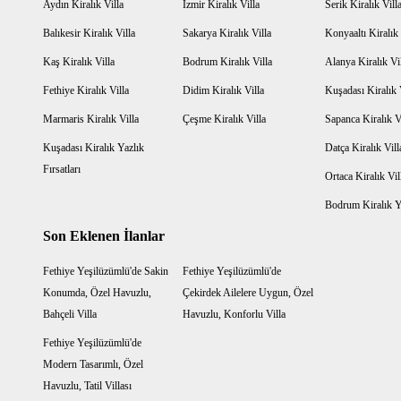
Aydın Kiralık Villa
İzmir Kiralık Villa
Serik Kiralık Vill
Balıkesir Kiralık Villa
Sakarya Kiralık Villa
Konyaaltı Kiralık 
Kaş Kiralık Villa
Bodrum Kiralık Villa
Alanya Kiralık Vi
Fethiye Kiralık Villa
Didim Kiralık Villa
Kuşadası Kiralık 
Marmaris Kiralık Villa
Çeşme Kiralık Villa
Sapanca Kiralık V
Kuşadası Kiralık Yazlık
Datça Kiralık Vill
Fırsatları
Ortaca Kiralık Vil
Bodrum Kiralık Ya
Son Eklenen İlanlar
Fethiye Yeşilüzümlü'de Sakin
Fethiye Yeşilüzümlü'de
Konumda, Özel Havuzlu,
Çekirdek Ailelere Uygun, Özel
Bahçeli Villa
Havuzlu, Konforlu Villa
Fethiye Yeşilüzümlü'de
Modern Tasarımlı, Özel
Havuzlu, Tatil Villası