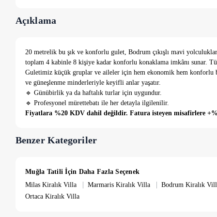
Açıklama
20 metrelik bu şık ve konforlu gulet, Bodrum çıkışlı mavi yolculuklar
toplam 4 kabinle 8 kişiye kadar konforlu konaklama imkânı sunar. T
Guletimiz küçük gruplar ve aileler için hem ekonomik hem konforlu bi
ve güneşlenme minderleriyle keyifli anlar yaşatır.
🔹 Günübirlik ya da haftalık turlar için uygundur.
🔹 Profesyonel mürettebatı ile her detayla ilgilenilir.
Fiyatlara %20 KDV dahil değildir. Fatura isteyen misafirlere 
Benzer Kategoriler
Muğla Tatili İçin Daha Fazla Seçenek
|
|
Milas Kiralık Villa
Marmaris Kiralık Villa
Bodrum Kiralık Vill
Ortaca Kiralık Villa