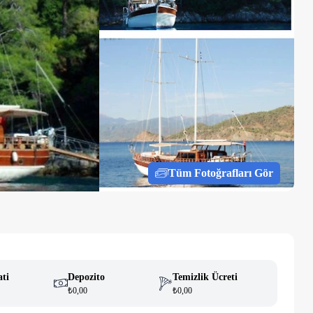
Tüm Fotoğrafları Gör
ati
Depozito
Temizlik Ücreti
₺0,00
₺0,00