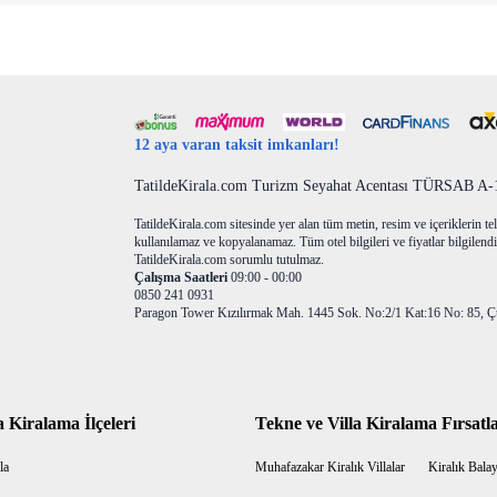
12 aya varan taksit imkanları!
TatildeKirala.com Turizm Seyahat Acentası TÜRSAB A-10
TatildeKirala.com sitesinde yer alan tüm metin, resim ve içeriklerin teli
kullanılamaz ve kopyalanamaz. Tüm otel bilgileri ve fiyatlar bilgilendir
TatildeKirala.com sorumlu tutulmaz.
Çalışma Saatleri
09:00 - 00:00
0850 241 0931
Paragon Tower Kızılırmak Mah. 1445 Sok. No:2/1 Kat:16 No: 85, Ç
a Kiralama İlçeleri
Tekne ve Villa Kiralama Fırsatla
la
Muhafazakar Kiralık Villalar
Kiralık Balayı