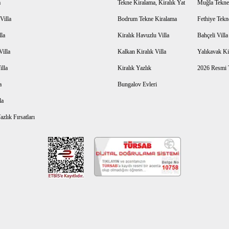
a
Tekne Kiralama, Kiralık Yat
Muğla Tekne
Villa
Bodrum Tekne Kiralama
Fethiye Tekn
lla
Kiralık Havuzlu Villa
Bahçeli Vill
Villa
Kalkan Kiralık Villa
Yalıkavak Kir
illa
Kiralık Yazlık
2026 Resmi T
a
Bungalov Evleri
la
zlık Fırsatları