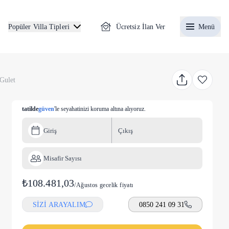
Ücretsiz İlan Ver
Menü
Popüler Villa Tipleri
 Gulet
tatilde
güven
'le seyahatinizi koruma altına alıyoruz.
Giriş
Çıkış
Misafir Sayısı
₺108.481,03
/
Ağustos gecelik fiyatı
SİZİ ARAYALIM
0850 241 09 31