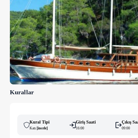
Kurallar
Kural Tipi
Giriş Saati
Çıkış Sa
Katı
[
i̇ncele
]
16:00
09:00