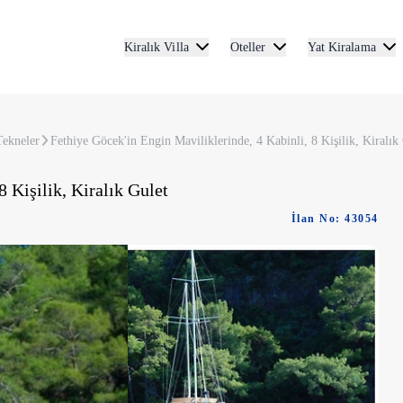
Kiralık Villa
Oteller
Yat Kiralama
Tekneler
Fethiye Göcek'in Engin Maviliklerinde, 4 Kabinli, 8 Kişilik, Kiralık
 Kişilik, Kiralık Gulet
İlan No: 43054