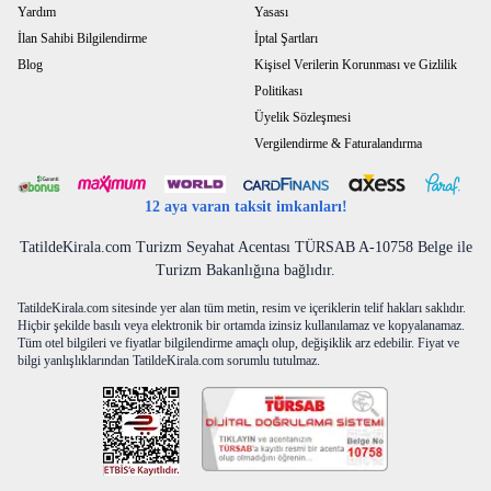
Yardım
Yasası
İlan Sahibi Bilgilendirme
İptal Şartları
Blog
Kişisel Verilerin Korunması ve Gizlilik
Politikası
Üyelik Sözleşmesi
Vergilendirme & Faturalandırma
12 aya varan taksit imkanları!
TatildeKirala.com Turizm Seyahat Acentası TÜRSAB A-10758 Belge ile
Turizm Bakanlığına bağlıdır.
TatildeKirala.com sitesinde yer alan tüm metin, resim ve içeriklerin telif hakları saklıdır.
Hiçbir şekilde basılı veya elektronik bir ortamda izinsiz kullanılamaz ve kopyalanamaz.
Tüm otel bilgileri ve fiyatlar bilgilendirme amaçlı olup, değişiklik arz edebilir. Fiyat ve
bilgi yanlışlıklarından TatildeKirala.com sorumlu tutulmaz.