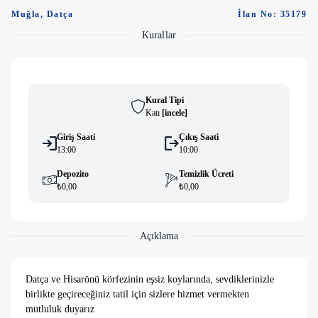
Muğla
,
Datça
İlan No: 35179
Kurallar
Kural Tipi
Katı
[
i̇ncele
]
Giriş Saati
Çıkış Saati
13:00
10:00
Depozito
Temizlik Ücreti
₺0,00
₺0,00
Açıklama
Datça ve Hisarönü körfezinin eşsiz koylarında, sevdiklerinizle
birlikte geçireceğiniz tatil için sizlere hizmet vermekten
mutluluk duyarız