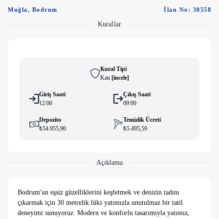
Muğla
,
Bodrum
İlan No: 38558
Kurallar
Kural Tipi
Katı
[
i̇ncele
]
Giriş Saati
Çıkış Saati
12:00
09:00
Depozito
Temizlik Ücreti
₺54.955,90
₺5.495,59
Açıklama
Bodrum'un eşsiz güzelliklerini keşfetmek ve denizin tadını
çıkarmak için 30 metrelik lüks yatımızla unutulmaz bir tatil
deneyimi sunuyoruz. Modern ve konforlu tasarımıyla yatımız,