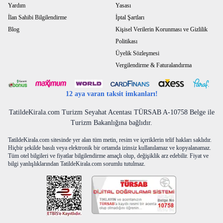
Yardım
Yasası
İlan Sahibi Bilgilendirme
İptal Şartları
Blog
Kişisel Verilerin Korunması ve Gizlilik
Politikası
Üyelik Sözleşmesi
Vergilendirme & Faturalandırma
12 aya varan taksit imkanları!
TatildeKirala.com Turizm Seyahat Acentası TÜRSAB A-10758 Belge ile
Turizm Bakanlığına bağlıdır.
TatildeKirala.com sitesinde yer alan tüm metin, resim ve içeriklerin telif hakları saklıdır.
Hiçbir şekilde basılı veya elektronik bir ortamda izinsiz kullanılamaz ve kopyalanamaz.
Tüm otel bilgileri ve fiyatlar bilgilendirme amaçlı olup, değişiklik arz edebilir. Fiyat ve
bilgi yanlışlıklarından TatildeKirala.com sorumlu tutulmaz.