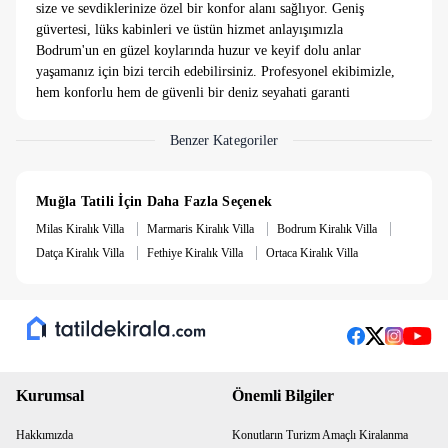
size ve sevdiklerinize özel bir konfor alanı sağlıyor. Geniş
güvertesi, lüks kabinleri ve üstün hizmet anlayışımızla
Bodrum'un en güzel koylarında huzur ve keyif dolu anlar
yaşamanız için bizi tercih edebilirsiniz. Profesyonel ekibimizle,
hem konforlu hem de güvenli bir deniz seyahati garanti
ediyoruz. Rezervasyon ve detaylı bilgi için bizimle iletişime
geçin.
Benzer Kategoriler
Kaptan ve mürettebat dahil olup, kumanya hariç hizmet
vermekteyiz.
Muğla Tatili İçin Daha Fazla Seçenek
|
|
|
Milas Kiralık Villa
Marmaris Kiralık Villa
Bodrum Kiralık Villa
|
|
Datça Kiralık Villa
Fethiye Kiralık Villa
Ortaca Kiralık Villa
Kurumsal
Önemli Bilgiler
Hakkımızda
Konutların Turizm Amaçlı Kiralanma