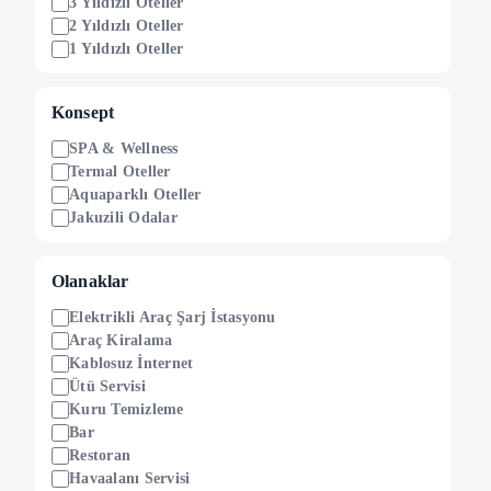
3 Yıldızlı Oteller
2 Yıldızlı Oteller
1 Yıldızlı Oteller
Konsept
SPA & Wellness
Termal Oteller
Aquaparklı Oteller
Jakuzili Odalar
Olanaklar
Elektrikli Araç Şarj İstasyonu
Araç Kiralama
Kablosuz İnternet
Ütü Servisi
Kuru Temizleme
Bar
Restoran
Havaalanı Servisi