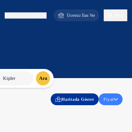
Ücretsiz İlan Ver
Menü
Popüler Villa Tipleri
Kişiler
Ara
Fiyat
Haritada Göster