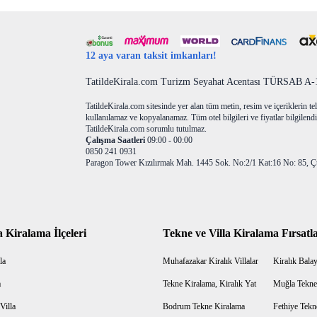
12 aya varan taksit imkanları!
TatildeKirala.com Turizm Seyahat Acentası TÜRSAB A-10
TatildeKirala.com sitesinde yer alan tüm metin, resim ve içeriklerin teli
kullanılamaz ve kopyalanamaz. Tüm otel bilgileri ve fiyatlar bilgilendir
TatildeKirala.com sorumlu tutulmaz.
Çalışma Saatleri
09:00 - 00:00
0850 241 0931
Paragon Tower Kızılırmak Mah. 1445 Sok. No:2/1 Kat:16 No: 85, Ç
a Kiralama İlçeleri
Tekne ve Villa Kiralama Fırsatla
la
Muhafazakar Kiralık Villalar
Kiralık Balayı
a
Tekne Kiralama, Kiralık Yat
Muğla Tekne
Villa
Bodrum Tekne Kiralama
Fethiye Tekn