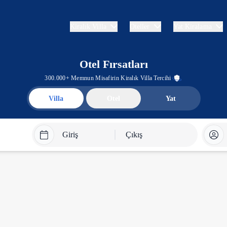
Kiralık Villa
Oteller
Yat Kiralama
Otel Fırsatları
300.000+ Memnun Misafirin Kiralık Villa Tercihi
Villa
Otel
Yat
Giriş
Çıkış