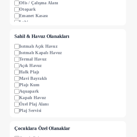
Ofis / Çalışma Alanı
Otopark
Emanet Kasası
Lobi
24 Saat Resepsiyon
Sahil & Havuz Olanakları
Isıtmalı Açık Havuz
Isıtmalı Kapalı Havuz
Termal Havuz
Açık Havuz
Halk Plajı
Mavi Bayraklı
Plajı Kum
Aquapark
Kapalı Havuz
Özel Plaj Alanı
Plaj Servisi
Çocuklara Özel Olanaklar