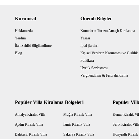
Kurumsal
Önemli Bilgiler
Hakkımızda
Konutların Turizm Amaçlı Kiralanma
Yardım
Yasası
İlan Sahibi Bilgilendirme
İptal Şartları
Blog
Kişisel Verilerin Korunması ve Gizlilik
Politikası
Üyelik Sözleşmesi
Vergilendirme & Faturalandırma
Popüler Villa Kiralama Bölgeleri
Popüler Vill
Antalya Kiralık Villa
Muğla Kiralık Villa
Kemer Kiralık Vil
Aydın Kiralık Villa
İzmir Kiralık Villa
Serik Kiralık Vill
Balıkesir Kiralık Villa
Sakarya Kiralık Villa
Konyaaltı Kiralık 