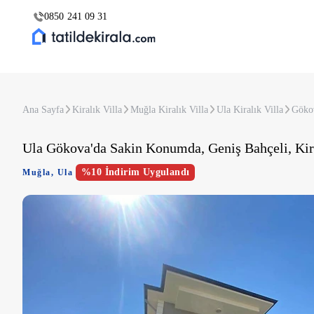
0850 241 09 31
Ana Sayfa
Kiralık Villa
Muğla Kiralık Villa
Ula Kiralık Villa
Gökov
Ula Gökova'da Sakin Konumda, Geniş Bahçeli, Kira
%10 İndirim Uygulandı
Muğla
,
Ula