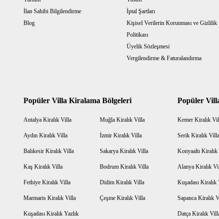
İlan Sahibi Bilgilendirme
İptal Şartları
Blog
Kişisel Verilerin Korunması ve Gizlilik
Politikası
Üyelik Sözleşmesi
Vergilendirme & Faturalandırma
Popüler Villa Kiralama Bölgeleri
Popüler Vill
Antalya Kiralık Villa
Muğla Kiralık Villa
Kemer Kiralık Vil
Aydın Kiralık Villa
İzmir Kiralık Villa
Serik Kiralık Vill
Balıkesir Kiralık Villa
Sakarya Kiralık Villa
Konyaaltı Kiralık 
Kaş Kiralık Villa
Bodrum Kiralık Villa
Alanya Kiralık Vi
Fethiye Kiralık Villa
Didim Kiralık Villa
Kuşadası Kiralık 
Marmaris Kiralık Villa
Çeşme Kiralık Villa
Sapanca Kiralık V
Kuşadası Kiralık Yazlık
Datça Kiralık Vill