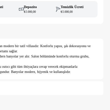
ati
Depozito
Temizlik Ücreti
₺5.000,00
₺5.000,00
 modern bir tatil villasıdır. Konforlu yapısı, şık dekorasyonu ve
ortamı sağlar.
odern banyolar yer alır. Salon bölümünde konforlu oturma grubu,
 ısıtıcı gibi tüm ihtiyaçlara cevap verecek ekipmanlarla
ygundur. Banyolar modern, hijyenik ve kullanışlıdır.