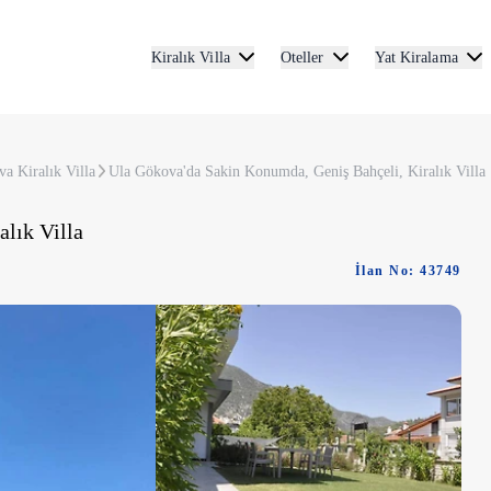
Kiralık Villa
Oteller
Yat Kiralama
a Kiralık Villa
Ula Gökova'da Sakin Konumda, Geniş Bahçeli, Kiralık Villa
lık Villa
İlan No: 43749