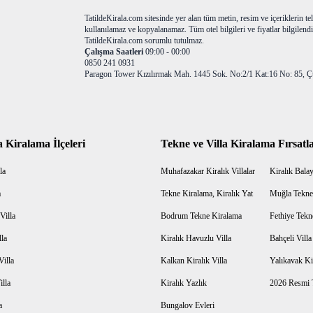
TatildeKirala.com sitesinde yer alan tüm metin, resim ve içeriklerin teli
kullanılamaz ve kopyalanamaz. Tüm otel bilgileri ve fiyatlar bilgilendir
TatildeKirala.com sorumlu tutulmaz.
Çalışma Saatleri
09:00 - 00:00
0850 241 0931
Paragon Tower Kızılırmak Mah. 1445 Sok. No:2/1 Kat:16 No: 85, Ç
a Kiralama İlçeleri
Tekne ve Villa Kiralama Fırsatla
la
Muhafazakar Kiralık Villalar
Kiralık Balayı
a
Tekne Kiralama, Kiralık Yat
Muğla Tekne
Villa
Bodrum Tekne Kiralama
Fethiye Tekn
lla
Kiralık Havuzlu Villa
Bahçeli Vill
Villa
Kalkan Kiralık Villa
Yalıkavak Kir
illa
Kiralık Yazlık
2026 Resmi T
a
Bungalov Evleri