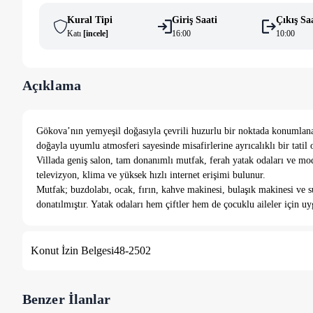
Kural Tipi
Giriş Saati
Çıkış Sa
Katı
[
i̇ncele
]
16:00
10:00
Açıklama
Gökova’nın yemyeşil doğasıyla çevrili huzurlu bir noktada konumlanan
doğayla uyumlu atmosferi sayesinde misafirlerine ayrıcalıklı bir tatil 
Villada geniş salon, tam donanımlı mutfak, ferah yatak odaları ve m
televizyon, klima ve yüksek hızlı internet erişimi bulunur.
Mutfak; buzdolabı, ocak, fırın, kahve makinesi, bulaşık makinesi ve su
donatılmıştır. Yatak odaları hem çiftler hem de çocuklu aileler için u
Konut İzin Belgesi
48-2502
Benzer İlanlar