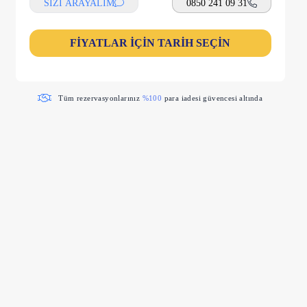
SİZİ ARAYALIM
0850 241 09 31
FİYATLAR İÇİN TARİH SEÇİN
Tüm rezervasyonlarınız
%100
para iadesi güvencesi altında