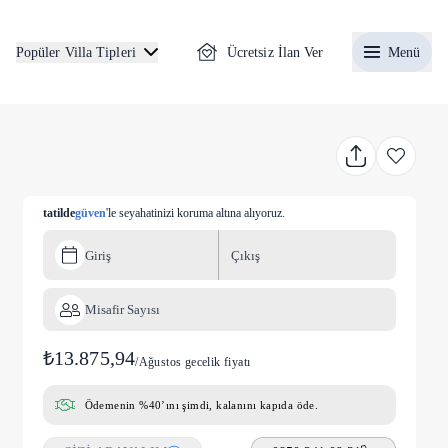
Ücretsiz İlan Ver
Menü
Popüler Villa Tipleri
tatilde
güven
'le seyahatinizi koruma altına alıyoruz.
Giriş
Çıkış
Misafir Sayısı
₺13.875,94
/
Ağustos gecelik fiyatı
Ödemenin %40’ını şimdi, kalanını kapıda öde.