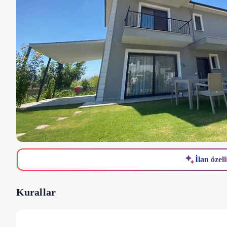
İlan özell
Kurallar