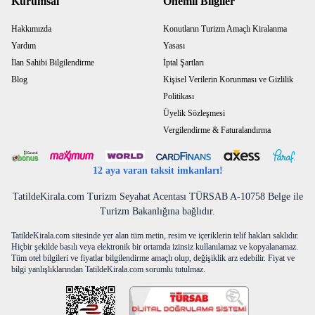
Kurumsal
Önemli Bilgiler
Hakkımızda
Konutların Turizm Amaçlı Kiralanma
Yardım
Yasası
İlan Sahibi Bilgilendirme
İptal Şartları
Blog
Kişisel Verilerin Korunması ve Gizlilik
Politikası
Üyelik Sözleşmesi
Vergilendirme & Faturalandırma
12 aya varan taksit imkanları!
TatildeKirala.com Turizm Seyahat Acentası TÜRSAB A-10758 Belge ile
Turizm Bakanlığına bağlıdır.
TatildeKirala.com sitesinde yer alan tüm metin, resim ve içeriklerin telif hakları saklıdır.
Hiçbir şekilde basılı veya elektronik bir ortamda izinsiz kullanılamaz ve kopyalanamaz.
Tüm otel bilgileri ve fiyatlar bilgilendirme amaçlı olup, değişiklik arz edebilir. Fiyat ve
bilgi yanlışlıklarından TatildeKirala.com sorumlu tutulmaz.