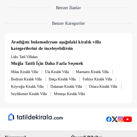
Benzer İlanlar
Benzer Kategoriler
Aradığını bulamadıysan aşağıdaki kiralık villa 
kategorilerini de inceleyebilirsin
Lüks Tatil Villaları
Muğla Tatili İçin Daha Fazla Seçenek
|
|
|
Milas Kiralık Villa
Ula Kiralık Villa
Marmaris Kiralık Villa
|
|
|
Bodrum Kiralık Villa
Datça Kiralık Villa
Fethiye Kiralık Villa
|
|
|
Köyceğiz Kiralık Villa
Dalaman Kiralık Villa
Ortaca Kiralık Villa
|
Seydikemer Kiralık Villa
Menteşe Kiralık Villa