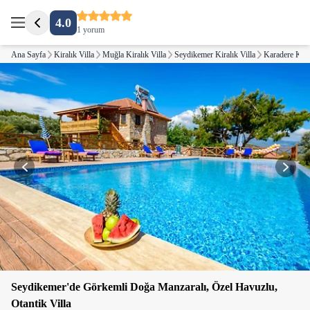
4.0
1 yorum
Ana Sayfa
Kiralık Villa
Muğla Kiralık Villa
Seydikemer Kiralık Villa
Karadere Kiral
Seydikemer'de Görkemli Doğa Manzaralı, Özel Havuzlu,
Otantik Villa