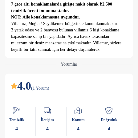
7 gece altı konaklamalarda girişte nakit olarak ₺2.500
temizlik ücreti bulunmaktadır.
NOT: Aile konaklamasına uygundur.
Villamız, Muğla / Seydikemer bölgesinde konumlanmaktadır.
3 yatak odası ve 2 banyosu bulunan villamız 6 kişi konaklama
kapasitesine sahip bir yapıdadır. Ayrıca havuz terasından
muazzam bir deniz manzarasına çıkılmaktadır. Villamız, sizlere
keyifli bir tatil sunmak için her detayı düşünülerek
tasarlanmıştır. Doğası ve muhteşem konumu ile doğa ve deniz
manzarasının harmanlandığı konforlu tatil villamızda keyifli
Yorumlar
bir tatil geçirmeye siz değerli misafirlerimizi davet ediyoruz.
Genişi bahçesi ve çim alanı ile sevdikleriniz ile doyasıya
eğlenebilirsiniz.
4.0
NOT: Girişte 3.000 TL hasar depozitosu alınmaktadır.
(
1
Yorum
)
Herhangi bir hasar olmaması halinde çıkışta aynı şekilde
tarafınıza iade edilmektedir.
Temizlik
İletişim
Konum
Doğruluk
Ka
4
4
4
4