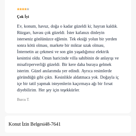
Çok İyi
Ev, konum, havuz, doğa o kadar güzeldi ki; hayran kaldık.
Rüzgarı, havası çok güzeldi. İster kafanızı dinleyin
isterseniz gönlünüzce eğlenin. Tek eksiği yolun bir yerden
sonra kötü olması, markete bir miktar uzak olması,
İnternetin az çekmesi ve son gün yaşadığımız elektrik
kesintisi oldu. Onun haricinde villa sahibinin de anlayışı ve
misafirperverliği güzeldi. Bir kere daha buraya gelmek
isterim. Güzel anılarımda yer edindi. Ayrıca resimlerde
göründüğü gibi çıktı. Kesinlikle aldatmaca yok. Doğayla iç
içe bir tatil yapmak isteyenlerin kaçırmaya ağı bir fırsat
diyebilirim. Her şey için teşekkürler.
Burcu T.
Konut İzin Belgesi
48-7641