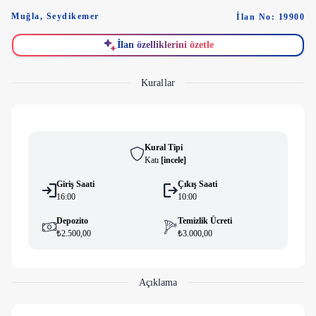
Muğla
,
Seydikemer
İlan No: 19900
İlan özelliklerini özetle
Kurallar
Kural Tipi
Katı
[
i̇ncele
]
Giriş Saati
Çıkış Saati
16:00
10:00
Depozito
Temizlik Ücreti
₺2.500,00
₺3.000,00
Açıklama