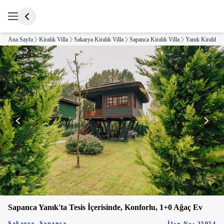
Ana Sayfa
Kiralık Villa
Sakarya Kiralık Villa
Sapanca Kiralık Villa
Yanık Kiralık Vi
Sapanca Yanık'ta Tesis İçerisinde, Konforlu, 1+0 Ağaç Ev
Sakarya
,
Sapanca