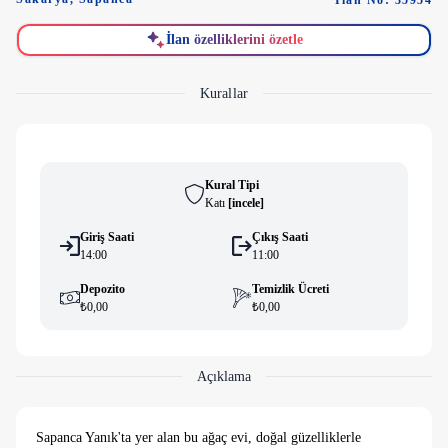
İlan No: 35954
İlan özelliklerini özetle
Kurallar
Kural Tipi
Katı
[
i̇ncele
]
Giriş Saati
Çıkış Saati
14:00
11:00
Depozito
Temizlik Ücreti
₺0,00
₺0,00
Açıklama
Sapanca Yanık'ta yer alan bu ağaç evi, doğal güzelliklerle