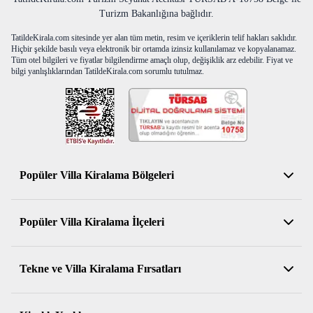
Turizm Bakanlığına bağlıdır.
TatildeKirala.com sitesinde yer alan tüm metin, resim ve içeriklerin telif hakları saklıdır.
Hiçbir şekilde basılı veya elektronik bir ortamda izinsiz kullanılamaz ve kopyalanamaz.
Tüm otel bilgileri ve fiyatlar bilgilendirme amaçlı olup, değişiklik arz edebilir. Fiyat ve
bilgi yanlışlıklarından TatildeKirala.com sorumlu tutulmaz.
Popüler Villa Kiralama Bölgeleri
Antalya Kiralık Villa
Popüler Villa Kiralama İlçeleri
Muğla Kiralık Villa
Aydın Kiralık Villa
Kemer Kiralık Villa
Tekne ve Villa Kiralama Fırsatları
İzmir Kiralık Villa
Serik Kiralık Villa
Balıkesir Kiralık Villa
Konyaaltı Kiralık Villa
Muhafazakar Kiralık Villalar