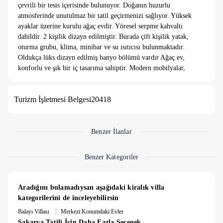
çevrili bir tesis içerisinde bulunuyor. Doğanın huzurlu
atmosferinde unutulmaz bir tatil geçirmenizi sağlıyor. Yüksek
ayaklar üzerine kurulu ağaç evdir. Yöresel serpme kahvaltı
dahildir. 2 kişilik dizayn edilmiştir. Burada çift kişilik yatak,
oturma grubu, klima, minibar ve su ısıtıcısı bulunmaktadır.
Oldukça lüks dizayn edilmiş banyo bölümü vardır Ağaç ev,
konforlu ve şık bir iç tasarıma sahiptir. Modern mobilyalar,
rahat yataklar ve gereksinimlerinizi karşılayacak olanaklarla
donatılmıştır.. İkram çay/kahve alanı ile hiç bitmesin
Turizm İşletmesi Belgesi
20418
isteyeceğiniz bir deneyim yaşamaya hazır olun!
Benzer İlanlar
Benzer Kategoriler
Aradığını bulamadıysan aşağıdaki kiralık villa 
kategorilerini de inceleyebilirsin
|
Balayı Villası
Merkezi Konumdaki Evler
Sakarya Tatili İçin Daha Fazla Seçenek