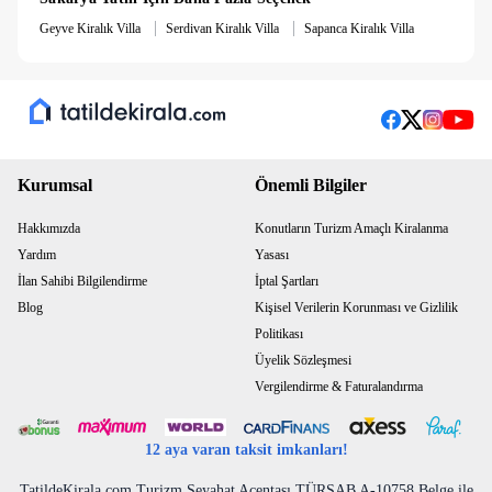
|
|
Geyve Kiralık Villa
Serdivan Kiralık Villa
Sapanca Kiralık Villa
Kurumsal
Önemli Bilgiler
Hakkımızda
Konutların Turizm Amaçlı Kiralanma
Yardım
Yasası
İlan Sahibi Bilgilendirme
İptal Şartları
Blog
Kişisel Verilerin Korunması ve Gizlilik
Politikası
Üyelik Sözleşmesi
Vergilendirme & Faturalandırma
12 aya varan taksit imkanları!
TatildeKirala.com Turizm Seyahat Acentası TÜRSAB A-10758 Belge ile