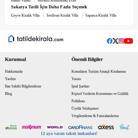
Balayı Villası
Merkezi Konumdaki Evler
Sakarya Tatili İçin Daha Fazla Seçenek
|
|
Geyve Kiralık Villa
Serdivan Kiralık Villa
Sapanca Kiralık Villa
Kurumsal
Önemli Bilgiler
Hakkımızda
Konutların Turizm Amaçlı Kiralanma
Yardım
Yasası
İlan Sahibi Bilgilendirme
İptal Şartları
Blog
Kişisel Verilerin Korunması ve Gizlilik
Politikası
Üyelik Sözleşmesi
Vergilendirme & Faturalandırma
12 aya varan taksit imkanları!