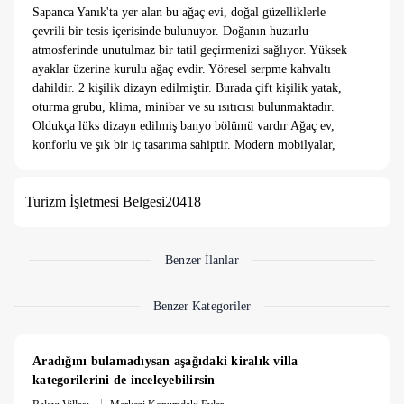
Sapanca Yanık'ta yer alan bu ağaç evi, doğal güzelliklerle
çevrili bir tesis içerisinde bulunuyor. Doğanın huzurlu
atmosferinde unutulmaz bir tatil geçirmenizi sağlıyor. Yüksek
ayaklar üzerine kurulu ağaç evdir. Yöresel serpme kahvaltı
dahildir. 2 kişilik dizayn edilmiştir. Burada çift kişilik yatak,
oturma grubu, klima, minibar ve su ısıtıcısı bulunmaktadır.
Oldukça lüks dizayn edilmiş banyo bölümü vardır Ağaç ev,
konforlu ve şık bir iç tasarıma sahiptir. Modern mobilyalar,
rahat yataklar ve gereksinimlerinizi karşılayacak olanaklarla
donatılmıştır.. İkram çay/kahve alanı ile hiç bitmesin
Turizm İşletmesi Belgesi
20418
isteyeceğiniz bir deneyim yaşamaya hazır olun!
Benzer İlanlar
Benzer Kategoriler
Aradığını bulamadıysan aşağıdaki kiralık villa 
kategorilerini de inceleyebilirsin
|