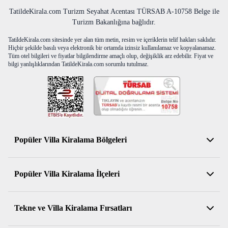
TatildeKirala.com Turizm Seyahat Acentası TÜRSAB A-10758 Belge ile
Turizm Bakanlığına bağlıdır.
TatildeKirala.com sitesinde yer alan tüm metin, resim ve içeriklerin telif hakları saklıdır.
Hiçbir şekilde basılı veya elektronik bir ortamda izinsiz kullanılamaz ve kopyalanamaz.
Tüm otel bilgileri ve fiyatlar bilgilendirme amaçlı olup, değişiklik arz edebilir. Fiyat ve
bilgi yanlışlıklarından TatildeKirala.com sorumlu tutulmaz.
Popüler Villa Kiralama Bölgeleri
Antalya Kiralık Villa
Popüler Villa Kiralama İlçeleri
Muğla Kiralık Villa
Aydın Kiralık Villa
Kemer Kiralık Villa
Tekne ve Villa Kiralama Fırsatları
İzmir Kiralık Villa
Serik Kiralık Villa
Balıkesir Kiralık Villa
Konyaaltı Kiralık Villa