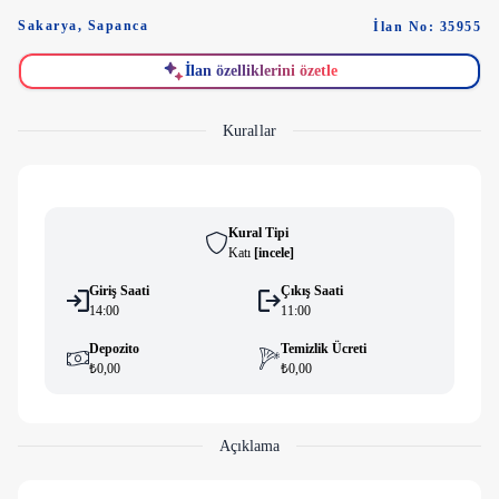
Sakarya
,
Sapanca
İlan No: 35955
İlan özelliklerini özetle
Kurallar
Kural Tipi
Katı
[
i̇ncele
]
Giriş Saati
Çıkış Saati
14:00
11:00
Depozito
Temizlik Ücreti
₺0,00
₺0,00
Açıklama