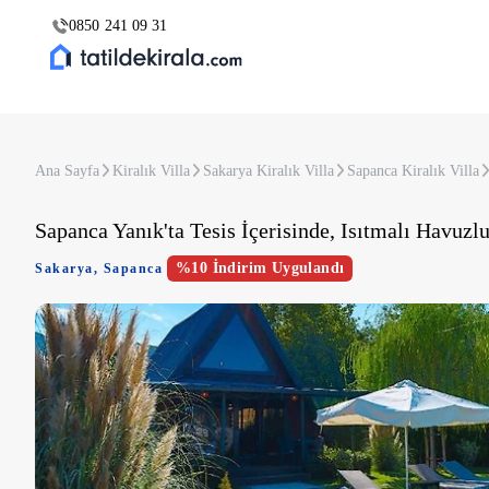
0850 241 09 31
Ana Sayfa
Kiralık Villa
Sakarya Kiralık Villa
Sapanca Kiralık Villa
Sapanca Yanık'ta Tesis İçerisinde, Isıtmalı Havuz
%10 İndirim Uygulandı
Sakarya
,
Sapanca