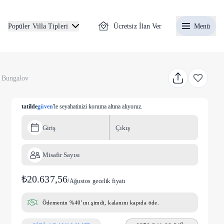
Ücretsiz İlan Ver
Menü
Popüler Villa Tipleri
s Bungalov
tatilde
güven
'le seyahatinizi koruma altına alıyoruz.
Giriş
Çıkış
Misafir Sayısı
₺20.637,56
/
Ağustos gecelik fiyatı
Ödemenin %40’ını şimdi, kalanını kapıda öde.