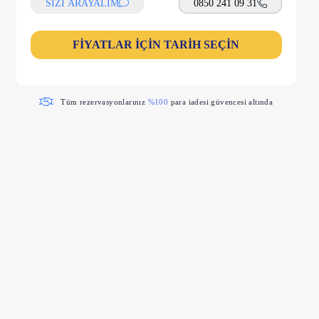
SİZİ ARAYALIM
0850 241 09 31
FİYATLAR İÇİN TARİH SEÇİN
Tüm rezervasyonlarınız
%100
para iadesi güvencesi altında