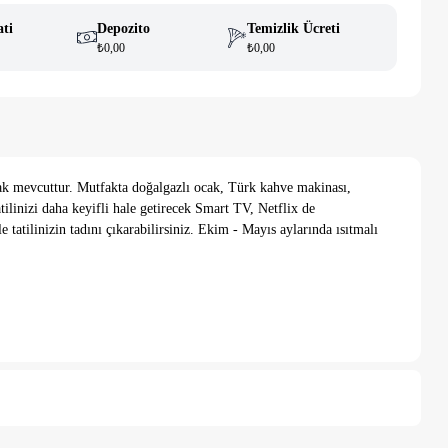
ati
Depozito
Temizlik Ücreti
₺0,00
₺0,00
atak mevcuttur. Mutfakta doğalgazlı ocak, Türk kahve makinası,
tilinizi daha keyifli hale getirecek Smart TV, Netflix de
 tatilinizin tadını çıkarabilirsiniz. Ekim - Mayıs aylarında ısıtmalı
.