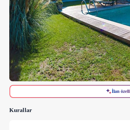
İlan özell
Kurallar