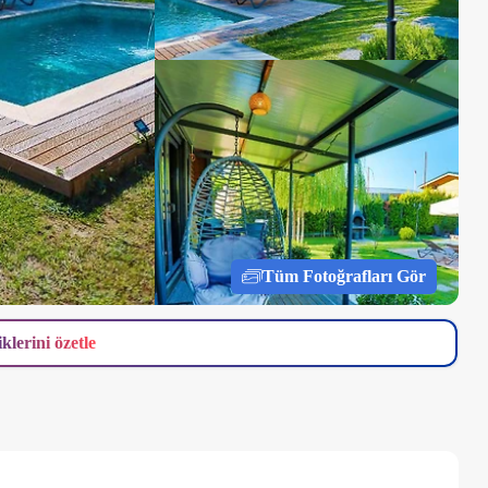
Tüm Fotoğrafları Gör
iklerini özetle