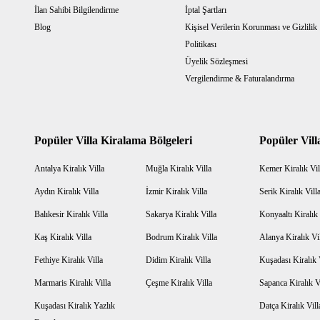
İlan Sahibi Bilgilendirme
İptal Şartları
Blog
Kişisel Verilerin Korunması ve Gizlilik
Politikası
Üyelik Sözleşmesi
Vergilendirme & Faturalandırma
Popüler Villa Kiralama Bölgeleri
Popüler Vill
Antalya Kiralık Villa
Muğla Kiralık Villa
Kemer Kiralık Vil
Aydın Kiralık Villa
İzmir Kiralık Villa
Serik Kiralık Vill
Balıkesir Kiralık Villa
Sakarya Kiralık Villa
Konyaaltı Kiralık 
Kaş Kiralık Villa
Bodrum Kiralık Villa
Alanya Kiralık Vi
Fethiye Kiralık Villa
Didim Kiralık Villa
Kuşadası Kiralık 
Marmaris Kiralık Villa
Çeşme Kiralık Villa
Sapanca Kiralık V
Kuşadası Kiralık Yazlık
Datça Kiralık Vill