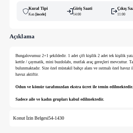
Kural Tipi
Giriş Saati
Çıkış Sa
Katı
[
i̇ncele
]
14:00
11:00
Açıklama
Bungalovumuz 2+1 şekildedir. 1 adet çift kişilik 2 adet tek kişilik y
kettle / çaymatik, mini buzdolabı, mutfak araç gereçleri mevcuttur. Ta
bulunmaktadır. Size özel müstakil bahçe alanı ve ısıtmalı özel havuz ile
havuz aktiftir.
Odun ve kömür tarafımızdan ekstra ücret ile temin edilmektedir
Sadece aile ve kadın grupları kabul edilmektedir.
Havuz Boyutları:
3 m x 6 m derinlik 1.50 m.
Konut İzin Belgesi
54-1430