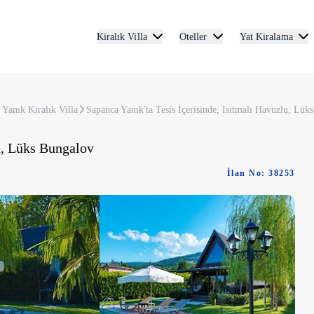
Kiralık Villa
Oteller
Yat Kiralama
Yanık Kiralık Villa
Sapanca Yanık'ta Tesis İçerisinde, Isıtmalı Havuzlu, Lük
lu, Lüks Bungalov
İlan No: 38253