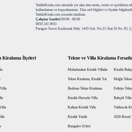
TatildeKirala.com sitesinde yer alan tüm metin, resim ve içeriklerin teli
kullanılamaz ve kopyalanamaz. Tüm otel bilgileri ve fiyatlar bilgilendir
TatildeKirala.com sorumlu tutulmaz.
Çalışma Saatleri
09:00 - 00:00
0850 241 0931
Paragon Tower Kızılırmak Mah. 1445 Sok. No:2/1 Kat:16 No: 85, Ç
a Kiralama İlçeleri
Tekne ve Villa Kiralama Fırsatla
la
Muhafazakar Kiralık Villalar
Kiralık Balayı
a
Tekne Kiralama, Kiralık Yat
Muğla Tekne
Villa
Bodrum Tekne Kiralama
Fethiye Tekn
lla
Kiralık Havuzlu Villa
Bahçeli Vill
Villa
Kalkan Kiralık Villa
Yalıkavak Kir
illa
Kiralık Yazlık
2026 Resmi T
a
Bungalov Evleri