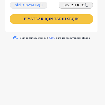
SİZİ ARAYALIM
0850 241 09 31
FİYATLAR İÇİN TARİH SEÇİN
Tüm rezervasyonlarınız
%100
para iadesi güvencesi altında