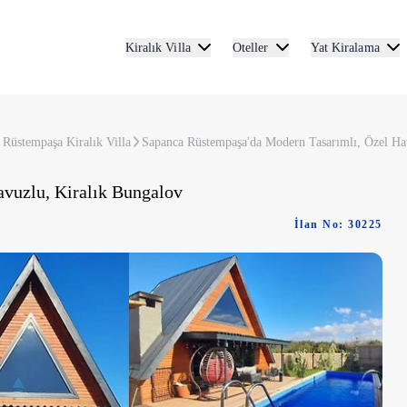
Kiralık Villa
Oteller
Yat Kiralama
Rüstempaşa Kiralık Villa
Sapanca Rüstempaşa'da Modern Tasarımlı, Özel Ha
vuzlu, Kiralık Bungalov
İlan No: 30225