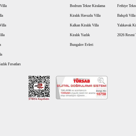
Villa
Bodrum Tekne Kiralama
Fethiye Tekn
lla
Kiralık Havuzlu Villa
Bahçeli Vill
Villa
Kalkan Kiralık Villa
Yalıkavak Kir
illa
Kiralık Yazlık
2026 Resmi T
a
Bungalov Evleri
la
zlık Fırsatları