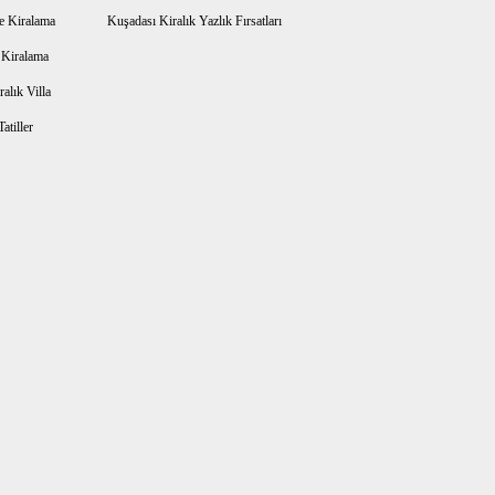
e Kiralama
Kuşadası Kiralık Yazlık Fırsatları
a Kiralama
alık Villa
atiller