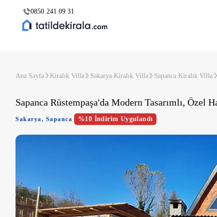
0850 241 09 31
Ana Sayfa
Kiralık Villa
Sakarya Kiralık Villa
Sapanca Kiralık Villa
Sapanca Rüstempaşa'da Modern Tasarımlı, Özel Ha
%10 İndirim Uygulandı
Sakarya
,
Sapanca