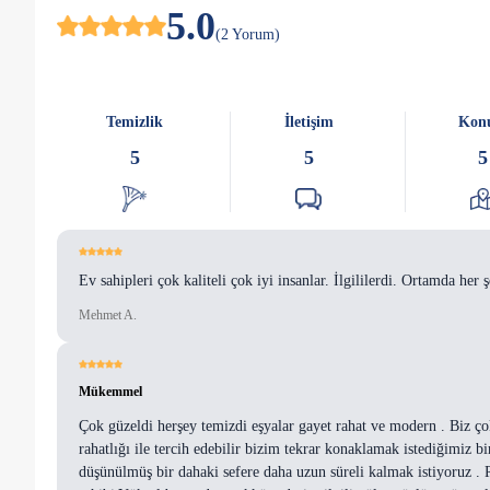
5.0
(
2
Yorum
)
Temizlik
İletişim
Kon
5
5
5
Ev sahipleri çok kaliteli çok iyi insanlar. İlgililerdi. Ortamda he
Mehmet A.
Mükemmel
Çok güzeldi herşey temizdi eşyalar gayet rahat ve modern . Biz çok 
rahatlığı ile tercih edebilir bizim tekrar konaklamak istediğimiz bi
düşünülmüş bir dahaki sefere daha uzun süreli kalmak istiyoruz . 