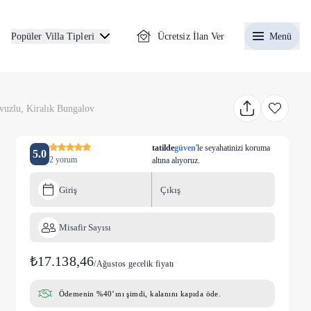
Ücretsiz İlan Ver
Menü
Popüler Villa Tipleri
vuzlu, Kiralık Bungalov
tatilde
güven
'le seyahatinizi koruma
5.0
2 yorum
altına alıyoruz.
Giriş
Çıkış
Misafir Sayısı
₺17.138,46
/
Ağustos gecelik fiyatı
Ödemenin %40’ını şimdi, kalanını kapıda öde.