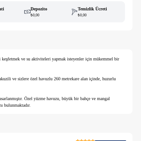
ati
Depozito
Temizlik Ücreti
₺0,00
₺0,00
i keşfetmek ve su aktiviteleri yapmak isteyenler için mükemmel bir
akuzili ve sizlere özel havuzlu 260 metrekare alan içinde, huzurlu
in tasarlanmıştır. Özel yüzme havuzu, büyük bir bahçe ve mangal
nı bulunmaktadır.