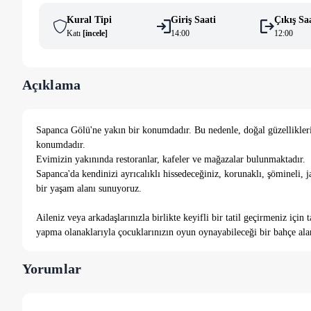
Kural Tipi
Giriş Saati
Çıkış Sa
Katı
[
i̇ncele
]
14:00
12:00
Açıklama
Sapanca Gölü'ne yakın bir konumdadır. Bu nedenle, doğal güzellikler
konumdadır.
Evimizin yakınında restoranlar, kafeler ve mağazalar bulunmaktadır.
Sapanca'da kendinizi ayrıcalıklı hissedeceğiniz, korunaklı, şömineli, j
bir yaşam alanı sunuyoruz.
Aileniz veya arkadaşlarınızla birlikte keyifli bir tatil geçirmeniz iç
yapma olanaklarıyla çocuklarınızın oyun oynayabileceği bir bahçe ala
Evin iç ve dış tasarımında otantik parçalar kullanılmıştır.
Yorumlar