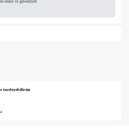
isi temiz ve güvenliydi
e inceleyebilirsin
la