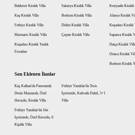
Balıkesir Kiralık Villa
Sakarya Kiralık Villa
Konyaaltı Kiralık 
Kaş Kiralık Villa
Bodrum Kiralık Villa
Alanya Kiralık Vi
Fethiye Kiralık Villa
Didim Kiralık Villa
Kuşadası Kiralık 
Marmaris Kiralık Villa
Çeşme Kiralık Villa
Sapanca Kiralık V
Kuşadası Kiralık Yazlık
Datça Kiralık Vill
Fırsatları
Ortaca Kiralık Vil
Bodrum Kiralık Ya
Son Eklenen İlanlar
Kaş Kalkan'da Panoramik
Fethiye Yanıklar'da Tesis
Deniz Manzaralı, Özel
İçerisinde, Kahvaltı Dahil, 3+1
Havuzlu, Kiralık Villa
Villa
Fethiye Yanıklar'da Site
İçerisinde, Özel Havuzlu, 6
Kişilik Villa