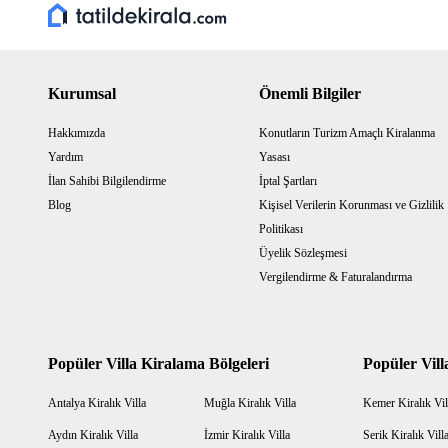
Kurumsal
Önemli Bilgiler
Hakkımızda
Konutların Turizm Amaçlı Kiralanma
Yardım
Yasası
İlan Sahibi Bilgilendirme
İptal Şartları
Blog
Kişisel Verilerin Korunması ve Gizlilik
Politikası
Üyelik Sözleşmesi
Vergilendirme & Faturalandırma
Popüler Villa Kiralama Bölgeleri
Popüler Vill
Antalya Kiralık Villa
Muğla Kiralık Villa
Kemer Kiralık Vil
Aydın Kiralık Villa
İzmir Kiralık Villa
Serik Kiralık Vill