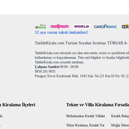
12 aya varan taksit imkanları!
TatildeKirala.com Turizm Seyahat Acentası TÜRSAB A-10
TatildeKirala.com sitesinde yer alan tüm metin, resim ve içeriklerin teli
kullanılamaz ve kopyalanamaz. Tüm otel bilgileri ve fiyatlar bilgilendir
TatildeKirala.com sorumlu tutulmaz.
Çalışma Saatleri
09:00 - 00:00
0850 241 0931
Paragon Tower Kızılırmak Mah. 1445 Sok. No:2/1 Kat:16 No: 85, Ç
a Kiralama İlçeleri
Tekne ve Villa Kiralama Fırsatla
la
Muhafazakar Kiralık Villalar
Kiralık Balayı
a
Tekne Kiralama, Kiralık Yat
Muğla Tekne