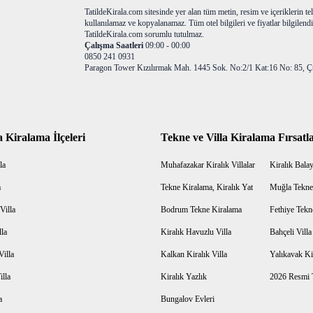
TatildeKirala.com sitesinde yer alan tüm metin, resim ve içeriklerin teli
kullanılamaz ve kopyalanamaz. Tüm otel bilgileri ve fiyatlar bilgilendir
TatildeKirala.com sorumlu tutulmaz.
Çalışma Saatleri
09:00 - 00:00
0850 241 0931
Paragon Tower Kızılırmak Mah. 1445 Sok. No:2/1 Kat:16 No: 85, Ç
a Kiralama İlçeleri
Tekne ve Villa Kiralama Fırsatla
la
Muhafazakar Kiralık Villalar
Kiralık Balayı
a
Tekne Kiralama, Kiralık Yat
Muğla Tekne
Villa
Bodrum Tekne Kiralama
Fethiye Tekn
lla
Kiralık Havuzlu Villa
Bahçeli Vill
Villa
Kalkan Kiralık Villa
Yalıkavak Kir
illa
Kiralık Yazlık
2026 Resmi T
a
Bungalov Evleri