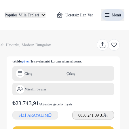
Ücretsiz İlan Ver
Menü
Popüler Villa Tipleri
malı Havuzlu, Modern Bungalov
tatilde
güven
'le seyahatinizi koruma altına alıyoruz.
Giriş
Çıkış
Misafir Sayısı
₺23.743,91
/
Ağustos gecelik fiyatı
SİZİ ARAYALIM
0850 241 09 31