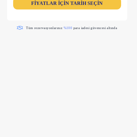
FİYATLAR İÇİN TARİH SEÇİN
Tüm rezervasyonlarınız
%100
para iadesi güvencesi altında