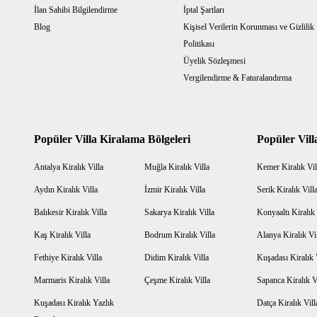
İlan Sahibi Bilgilendirme
İptal Şartları
Blog
Kişisel Verilerin Korunması ve Gizlilik
Politikası
Üyelik Sözleşmesi
Vergilendirme & Faturalandırma
Popüler Villa Kiralama Bölgeleri
Popüler Vill
Antalya Kiralık Villa
Muğla Kiralık Villa
Kemer Kiralık Vil
Aydın Kiralık Villa
İzmir Kiralık Villa
Serik Kiralık Vill
Balıkesir Kiralık Villa
Sakarya Kiralık Villa
Konyaaltı Kiralık 
Kaş Kiralık Villa
Bodrum Kiralık Villa
Alanya Kiralık Vi
Fethiye Kiralık Villa
Didim Kiralık Villa
Kuşadası Kiralık 
Marmaris Kiralık Villa
Çeşme Kiralık Villa
Sapanca Kiralık V
Kuşadası Kiralık Yazlık
Datça Kiralık Vill