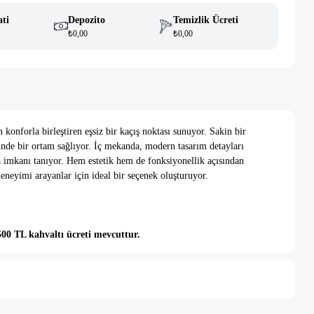
ati
Depozito
Temizlik Ücreti
₺0,00
₺0,00
nforla birleştiren eşsiz bir kaçış noktası sunuyor. Sakin bir
nde bir ortam sağlıyor. İç mekanda, modern tasarım detayları
a imkanı tanıyor. Hem estetik hem de fonksiyonellik açısından
deneyimi arayanlar için ideal bir seçenek oluşturuyor.
00 TL kahvaltı ücreti mevcuttur.
ıdır.
klaşık 600 metre yürüme mesafesinde