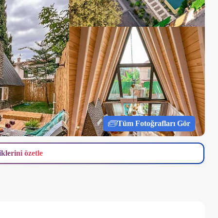
Tüm Fotoğrafları Gör
iklerini özetle