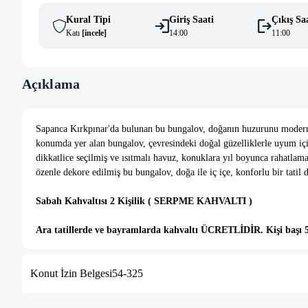
Kural Tipi
Giriş Saati
Çıkış Sa
Katı
[
i̇ncele
]
14:00
11:00
Açıklama
Sapanca Kırkpınar'da bulunan bu bungalov, doğanın huzurunu modern ko
konumda yer alan bungalov, çevresindeki doğal güzelliklerle uyum içi
dikkatlice seçilmiş ve ısıtmalı havuz, konuklara yıl boyunca rahatlam
özenle dekore edilmiş bu bungalov, doğa ile iç içe, konforlu bir tatil 
Sabah Kahvaltısı 2 Kişilik ( SERPME KAHVALTI )
Ara tatillerde ve bayramlarda kahvaltı ÜCRETLİDİR. Kişi başı 5
NOT : Isıtma havuzu 1 haziran - 30 eylül tarihleri arasında kapal
Konut İzin Belgesi
54-325
NOT : Kırkpınar Bağdat caddesine tüm kafelere restoranlara ya